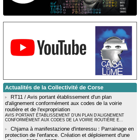
Castelli - Institut Mémoires de l'Edition Contemporaine - Caen /
Médiathèque de Castagniccia Mare et Monti - I Fulelli
Rencontre / dédicace avec Lucrèce Luciani autour de son
livre « La ballade du pendu du Niolu» - Mediateca territuriale di
Santa Lucia di Tallà
Mise en musique d’un livre jeunesse par Annik Meschinet,
musicienne pédagogue : Ateliers d’expression sonore, vocale,
rythmique et corporelle - Mediateca territuriale di Santa Lucia di
Tallà
! Événement reporté ! Cycle de conférences peinture animé
par Alexandre Dominati - Mediateca territuriale di Santa Lucia di
Tallà
Actualités de la Collectivité de Corse
RT11 / Avis portant établissement d'un plan
d'alignement conformément aux codes de la voirie
routière et de l'expropriation
AVIS PORTANT ÉTABLISSEMENT D’UN PLAN D’ALIGNEMENT
CONFORMÉMENT AUX CODES DE LA VOIRIE ROUTIÈRE E...
Chjama à manifestazione d'interessu : Parrainage en
protection de l'enfance. Création et déploiement d'une