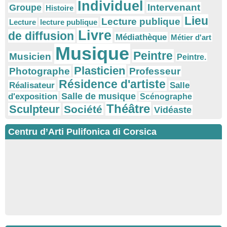
Individuel
Intervenant
Groupe
Histoire
Lieu
Lecture publique
Lecture
lecture publique
Livre
de diffusion
Médiathèque
Métier d'art
Musique
Peintre
Musicien
Peintre.
Plasticien
Photographe
Professeur
Résidence d'artiste
Réalisateur
Salle
Salle de musique
d'exposition
Scénographe
Théâtre
Sculpteur
Société
Vidéaste
Centru d’Arti Pulifonica di Corsica