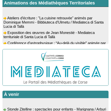
Animations des Médiathèques Territoriales
Ateliers d’écriture : "La cuisine retrouvée" animés par
Dominique Memmi - Bibbiuteca d’Ulmetu / Mediateca di Santa
Lucia di Tallà
Exposition des œuvres de Jean Monestié - Mediateca
territuriale di Santa Lucia di Tallà
Conférence d’astrophysique : “Au-delà du visible” animée par
l’astrophysicien Paul Guerrini - Médiathèque - Pitretu è
Bicchisgià
Exposition des œuvres de Dominique Malberti Morin :
"Racines, peintures acryliques et aquarelles" - Mediateca
territuriale di Santa Lucia di Tallà
Animation : "Petits lecteurs" - Médiathèque - Pitretu è
Bicchisgià
Spectacle musical : "Viaghju in Corsica cù Regina & Bruno",
hommage au duo mythique de la chanson corse interprété par
Marie-Elsa Picciocchi (chant), Marc’Antò Belgodere (chant et
gutare) et Jacky Le Menn (claviers) - Salle des fêtes - Cuzzà
À venir
Lecture musicale : "Frida par les mots" proposée par la
compagnie "Si Osa", Lecture de Marine Lalanne accompagnée
Stonde Zitelline : spectacles pour enfants - Marignana / Arburi
de la guitare de Mister Mat
/ Osani