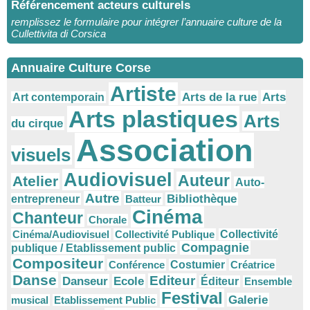
Référencement acteurs culturels
remplissez le formulaire pour intégrer l’annuaire culture de la
Cullettivita di Corsica
Annuaire Culture Corse
Artiste
Arts
Arts de la rue
Art contemporain
Arts plastiques
Arts
du cirque
Association
visuels
Audiovisuel
Auteur
Atelier
Auto-
Autre
Bibliothèque
entrepreneur
Batteur
Cinéma
Chanteur
Chorale
Cinéma/Audiovisuel
Collectivité Publique
Collectivité
Compagnie
publique / Etablissement public
Compositeur
Conférence
Costumier
Créatrice
Danse
Editeur
Danseur
Ecole
Éditeur
Ensemble
Festival
Galerie
musical
Etablissement Public