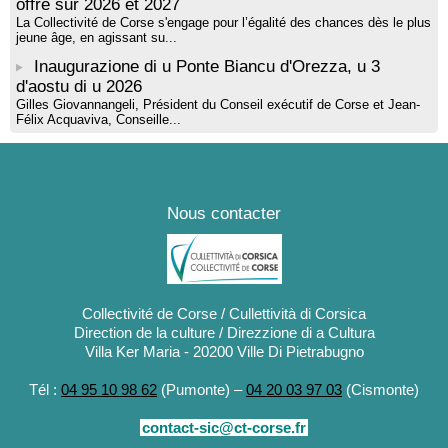
offre sur 2026 et 2027
La Collectivité de Corse s'engage pour l’égalité des chances dès le plus
jeune âge, en agissant su...
Inaugurazione di u Ponte Biancu d'Orezza, u 3
d'aostu di u 2026
Gilles Giovannangeli, Président du Conseil exécutif de Corse et Jean-
Félix Acquaviva, Conseille...
Nous contacter
Collectivité de Corse / Cullettività di Corsica
Direction de la culture / Direzzione di a Cultura
Villa Ker Maria - 20200 Ville Di Pietrabugno
Tél :
04 95 10 98 62
(Pumonte) –
04 20 03 97 03
(Cismonte)
contact-sic@ct-corse.fr