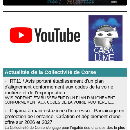
Residenza di scrittura di Angela Nicolai, Trà Corsica è
Sardegna - Mediateca di castagniccia Mare è monti - I Fulelli
Résidence d’écriture et de recherche de l’écrivaine Cécilia
Castelli - Institut Mémoires de l'Edition Contemporaine - Caen /
Médiathèque de Castagniccia Mare et Monti - I Fulelli
Rencontre / dédicace avec Lucrèce Luciani autour de son
livre « La ballade du pendu du Niolu» - Mediateca territuriale di
Santa Lucia di Tallà
Mise en musique d’un livre jeunesse par Annik Meschinet,
musicienne pédagogue : Ateliers d’expression sonore, vocale,
rythmique et corporelle - Mediateca territuriale di Santa Lucia di
Tallà
Actualités de la Collectivité de Corse
! Événement reporté ! Cycle de conférences peinture animé
par Alexandre Dominati - Mediateca territuriale di Santa Lucia di
RT11 / Avis portant établissement d'un plan
Tallà
d'alignement conformément aux codes de la voirie
routière et de l'expropriation
AVIS PORTANT ÉTABLISSEMENT D’UN PLAN D’ALIGNEMENT
CONFORMÉMENT AUX CODES DE LA VOIRIE ROUTIÈRE E...
Chjama à manifestazione d'interessu : Parrainage en
protection de l'enfance. Création et déploiement d'une
offre sur 2026 et 2027
La Collectivité de Corse s'engage pour l’égalité des chances dès le plus