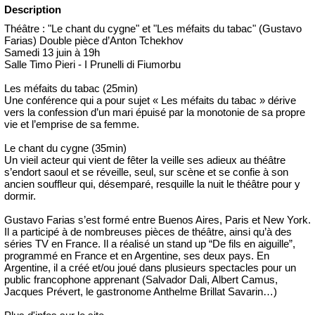
Description
Théâtre : "Le chant du cygne" et "Les méfaits du tabac" (Gustavo
Farias) Double pièce d’Anton Tchekhov
Samedi 13 juin à 19h
Salle Timo Pieri - I Prunelli di Fiumorbu
Les méfaits du tabac (25min)
Une conférence qui a pour sujet « Les méfaits du tabac » dérive
vers la confession d’un mari épuisé par la monotonie de sa propre
vie et l’emprise de sa femme.
Le chant du cygne (35min)
Un vieil acteur qui vient de fêter la veille ses adieux au théâtre
s’endort saoul et se réveille, seul, sur scène et se confie à son
ancien souffleur qui, désemparé, resquille la nuit le théâtre pour y
dormir.
Gustavo Farias s’est formé entre Buenos Aires, Paris et New York.
Il a participé à de nombreuses pièces de théâtre, ainsi qu’à des
séries TV en France. Il a réalisé un stand up “De fils en aiguille”,
programmé en France et en Argentine, ses deux pays. En
Argentine, il a créé et/ou joué dans plusieurs spectacles pour un
public francophone apprenant (Salvador Dali, Albert Camus,
Jacques Prévert, le gastronome Anthelme Brillat Savarin…)