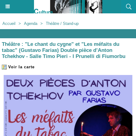
Accueil
>
Agenda
>
Théâtre / Stand-up
Agenda
Théâtre : "Le chant du cygne" et "Les méfaits du
tabac" (Gustavo Farias) Double pièce d’Anton
Tchekhov - Salle Timo Pieri - I Prunelli di Fiumorbu
Voir la carte