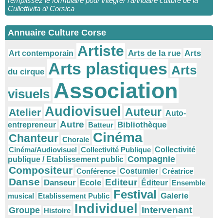
remplissez le formulaire pour intégrer l’annuaire culture de la
Cullettivita di Corsica
Annuaire Culture Corse
Artiste
Arts
Arts de la rue
Art contemporain
Arts plastiques
Arts
du cirque
Association
visuels
Audiovisuel
Auteur
Atelier
Auto-
Autre
Bibliothèque
entrepreneur
Batteur
Cinéma
Chanteur
Chorale
Cinéma/Audiovisuel
Collectivité Publique
Collectivité
Compagnie
publique / Etablissement public
Compositeur
Conférence
Costumier
Créatrice
Danse
Editeur
Danseur
Ecole
Éditeur
Ensemble
Festival
Galerie
musical
Etablissement Public
Individuel
Intervenant
Groupe
Histoire