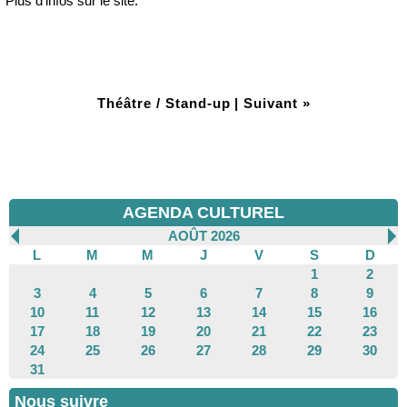
Plus d'infos sur le site.
Théâtre / Stand-up
|
Suivant »
AGENDA CULTUREL
AOÛT 2026
L
M
M
J
V
S
D
1
2
3
4
5
6
7
8
9
10
11
12
13
14
15
16
17
18
19
20
21
22
23
24
25
26
27
28
29
30
31
Nous suivre