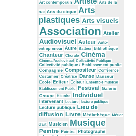
Artiste
Arts de la
Art contemporain
Arts
Arts du cirque
rue
plastiques
Arts visuels
Association
Atelier
Audiovisuel
Auteur
Auto-
Autre
Bibliothèque
entrepreneur
Batteur
Cinéma
Chanteur
Chorale
Cinéma/Audiovisuel
Collectivité Publique
Collectivité publique / Etablissement public
Compositeur
Compagnie
Conférence
Danse
Danseur
Costumier
Créatrice
Editeur
Ecole
Éditeur
Ensemble musical
Festival
Galerie
Etablissement Public
Individuel
Groupe
Histoire
Intervenant
Lecture
lecture publique
Lieu de
Lecture publique
Livre
diffusion
Médiathèque
Métier
Musique
Musicien
d'art
Peintre
Photographe
Peintre.