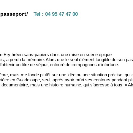
/passeport/
Tel :
04 95 47 47 00
une Érythréen sans-papiers dans une mise en scène épique
ais, a perdu la mémoire. Alors que le seul élément tangible de son pa
btenir un titre de séjour, entouré de compagnons d’infortune.
ème, mais me fonde plutôt sur une idée ou une situation précise, qui
e pièce en Guadeloupe, seul, après avoir mûri ses contours pendant pl
 documentaire, mais une histoire humaine, qui s’adresse à tous. » Al