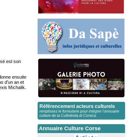
ssé est son
 donne ensuite
us d’un an et
exis Michalik.
Référencement acteurs culturels
remplissez le formulaire pour intégrer l’annuaire
culture de la Cullettivita di Corsica
Annuaire Culture Corse