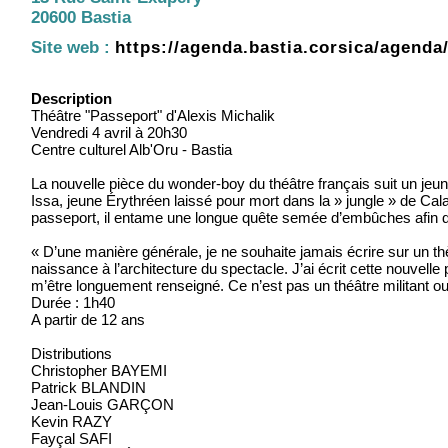
20600 Bastia
Site web :
https://agenda.bastia.corsica/agenda
Description
Théâtre "Passeport" d'Alexis Michalik
Vendredi 4 avril à 20h30
Centre culturel Alb'Oru - Bastia
La nouvelle pièce du wonder-boy du théâtre français suit un je
Issa, jeune Érythréen laissé pour mort dans la » jungle » de Cal
passeport, il entame une longue quête semée d’embûches afin d’o
« D’une manière générale, je ne souhaite jamais écrire sur un th
naissance à l’architecture du spectacle. J’ai écrit cette nouvell
m’être longuement renseigné. Ce n’est pas un théâtre militant ou
Durée : 1h40
A partir de 12 ans
Distributions
Christopher BAYEMI
Patrick BLANDIN
Jean-Louis GARÇON
Kevin RAZY
Fayçal SAFI