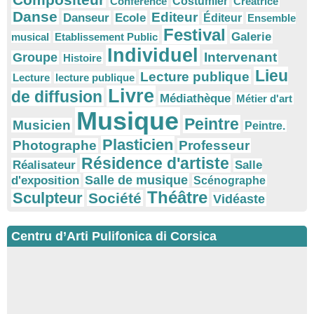
Conférence
Costumier
Créatrice
Danse
Editeur
Danseur
Ecole
Éditeur
Ensemble
Festival
Galerie
musical
Etablissement Public
Individuel
Intervenant
Groupe
Histoire
Lieu
Lecture publique
Lecture
lecture publique
Livre
de diffusion
Médiathèque
Métier d'art
Musique
Peintre
Musicien
Peintre.
Plasticien
Photographe
Professeur
Résidence d'artiste
Réalisateur
Salle
Salle de musique
d'exposition
Scénographe
Théâtre
Sculpteur
Société
Vidéaste
Centru d’Arti Pulifonica di Corsica