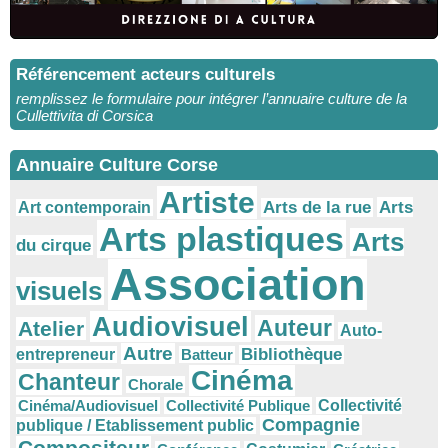
Référencement acteurs culturels
remplissez le formulaire pour intégrer l’annuaire culture de la
Cullettivita di Corsica
Annuaire Culture Corse
Artiste
Arts
Arts de la rue
Art contemporain
Arts plastiques
Arts
du cirque
Association
visuels
Audiovisuel
Auteur
Atelier
Auto-
Autre
Bibliothèque
entrepreneur
Batteur
Cinéma
Chanteur
Chorale
Cinéma/Audiovisuel
Collectivité Publique
Collectivité
Compagnie
publique / Etablissement public
Compositeur