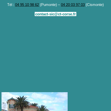
Tél :
04 95 10 98 62
(Pumonte) –
04 20 03 97 03
(Cismonte)
contact-sic@ct-corse.fr