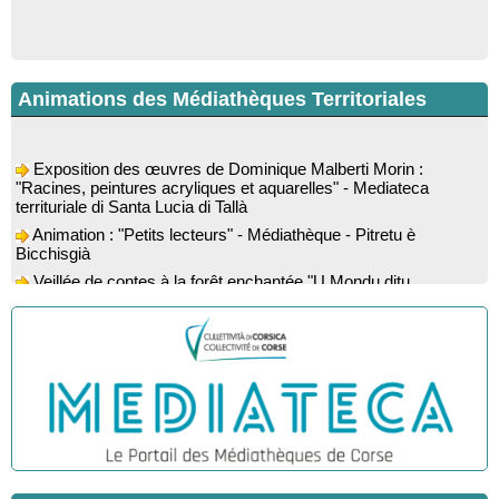
Animations des Médiathèques Territoriales
Exposition des œuvres de Dominique Malberti Morin :
"Racines, peintures acryliques et aquarelles" - Mediateca
territuriale di Santa Lucia di Tallà
Animation : "Petits lecteurs" - Médiathèque - Pitretu è
Bicchisgià
Veillée de contes à la forêt enchantée "U Mondu ditu
mignuleddu" par la Caravane de Conteurs - Currà
Colloque : "Taravu : terre de patrimoines", Regards sur le
patrimoine religieux, roman, thermal et littéraire - Spaziu Jean-
Marc Fiamma - A Sarra di Farru
Spectacle musical : "Viaghju in Corsica cù Regina & Bruno",
hommage au duo mythique de la chanson corse interprété par
Marie-Elsa Picciocchi (chant), Marc’Antò Belgodere (chant et
gutare) et Jacky Le Menn (claviers) - Salle des fêtes - Cuzzà
Lecture musicale : "Frida par les mots" proposée par la
compagnie "Si Osa", Lecture de Marine Lalanne accompagnée