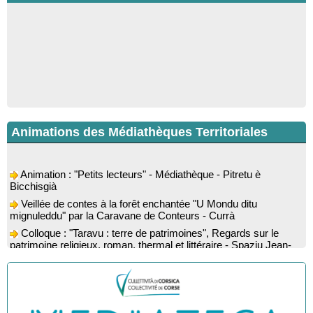
Animations des Médiathèques Territoriales
Animation : "Petits lecteurs" - Médiathèque - Pitretu è
Bicchisgià
Veillée de contes à la forêt enchantée "U Mondu ditu
mignuleddu" par la Caravane de Conteurs - Currà
Colloque : "Taravu : terre de patrimoines", Regards sur le
patrimoine religieux, roman, thermal et littéraire - Spaziu Jean-
Marc Fiamma - A Sarra di Farru
Spectacle musical : "Viaghju in Corsica cù Regina & Bruno",
hommage au duo mythique de la chanson corse interprété par
Marie-Elsa Picciocchi (chant), Marc’Antò Belgodere (chant et
gutare) et Jacky Le Menn (claviers) - Salle des fêtes - Cuzzà