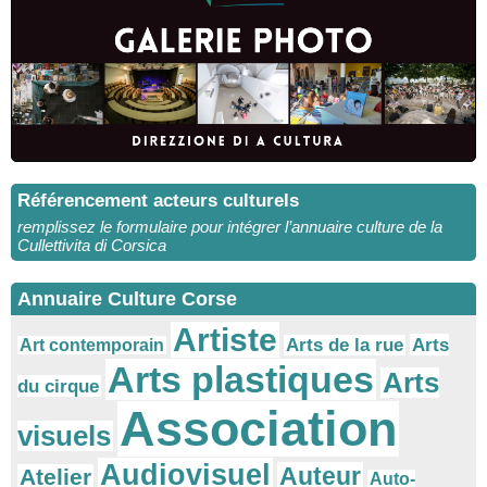
Référencement acteurs culturels
remplissez le formulaire pour intégrer l’annuaire culture de la
Cullettivita di Corsica
Annuaire Culture Corse
Artiste
Arts
Arts de la rue
Art contemporain
Arts plastiques
Arts
du cirque
Association
visuels
Audiovisuel
Auteur
Atelier
Auto-