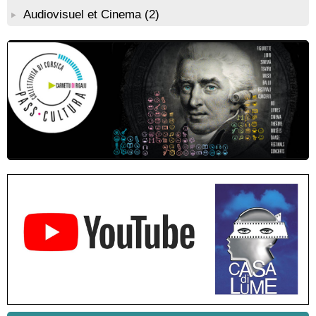
Résidence de peinture et exposition de l’artiste Aponi : "Cœur
Audiovisuel et Cinema
(2)
ouvert en citadelle" en partenariat avec la commune de Santa
Lucia di Tallà - Mediateca territuriale di Santa Lucia di Tallà
! EVENEMENT REPORTE ! Rencontre / dédicace avec
Gilles Antonioli autour de son ouvrage “Testa Mora - Les
Rivages du destin” - Afà / Prupià / Santa Lucia di Tallà
Residenza di scrittura di Angela Nicolai, Trà Corsica è
Sardegna - Mediateca di castagniccia Mare è monti - I Fulelli
Résidence d’écriture et de recherche de l’écrivaine Cécilia
Castelli - Institut Mémoires de l'Edition Contemporaine - Caen /
Médiathèque de Castagniccia Mare et Monti - I Fulelli
Rencontre / dédicace avec Lucrèce Luciani autour de son
livre « La ballade du pendu du Niolu» - Mediateca territuriale di
Santa Lucia di Tallà
Mise en musique d’un livre jeunesse par Annik Meschinet,
musicienne pédagogue : Ateliers d’expression sonore, vocale,
rythmique et corporelle - Mediateca territuriale di Santa Lucia di
Tallà
! Événement reporté ! Cycle de conférences peinture animé
par Alexandre Dominati - Mediateca territuriale di Santa Lucia di
Tallà