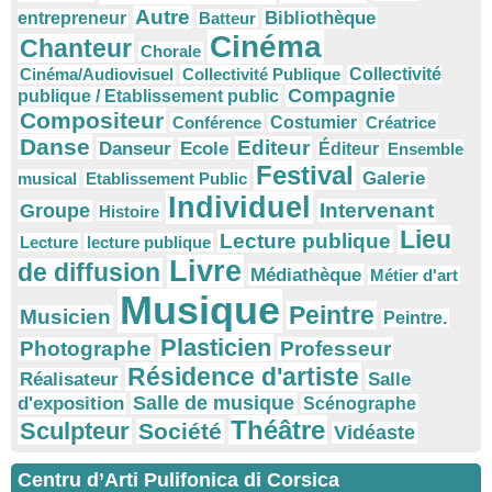
Autre
Bibliothèque
entrepreneur
Batteur
Cinéma
Chanteur
Chorale
Cinéma/Audiovisuel
Collectivité Publique
Collectivité
Compagnie
publique / Etablissement public
Compositeur
Conférence
Costumier
Créatrice
Danse
Editeur
Danseur
Ecole
Éditeur
Ensemble
Festival
Galerie
musical
Etablissement Public
Individuel
Intervenant
Groupe
Histoire
Lieu
Lecture publique
Lecture
lecture publique
Livre
de diffusion
Médiathèque
Métier d'art
Musique
Peintre
Musicien
Peintre.
Plasticien
Photographe
Professeur
Résidence d'artiste
Réalisateur
Salle
Salle de musique
d'exposition
Scénographe
Théâtre
Sculpteur
Société
Vidéaste
Centru d’Arti Pulifonica di Corsica