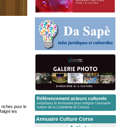
Référencement acteurs culturels
remplissez le formulaire pour intégrer l’annuaire
 riches pour le
culture de la Cullettivita di Corsica
Malgré les
Annuaire Culture Corse