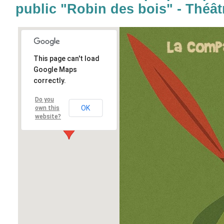
public "Robin des bois" - Théâtr
This page can't load
Google Maps
correctly.
Do you
OK
own this
website?