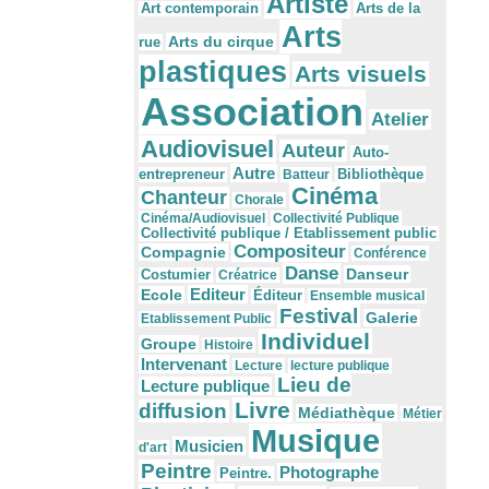
Artiste
Arts de la
Art contemporain
Arts
Arts du cirque
rue
plastiques
Arts visuels
Association
Atelier
Audiovisuel
Auteur
Auto-
Autre
Bibliothèque
entrepreneur
Batteur
Cinéma
Chanteur
Chorale
Cinéma/Audiovisuel
Collectivité Publique
Collectivité publique / Etablissement public
Compositeur
Compagnie
Conférence
Danse
Danseur
Costumier
Créatrice
Editeur
Ecole
Éditeur
Ensemble musical
Festival
Galerie
Etablissement Public
Individuel
Groupe
Histoire
Intervenant
Lecture
lecture publique
Lieu de
Lecture publique
Livre
diffusion
Médiathèque
Métier
Musique
Musicien
d'art
Peintre
Photographe
Peintre.