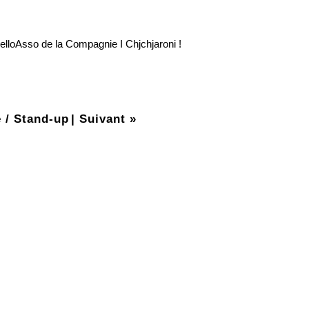
elloAsso de la Compagnie I Chjchjaroni !
 / Stand-up
|
Suivant »