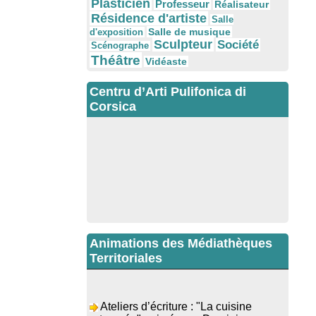
Plasticien
Professeur
Réalisateur
Résidence d'artiste
Salle
Salle de musique
d'exposition
Sculpteur
Société
Scénographe
Théâtre
Vidéaste
Centru d’Arti Pulifonica di
Corsica
Animations des Médiathèques
Territoriales
Ateliers d’écriture : "La cuisine
retrouvée" animés par Dominique
Memmi - Bibbiuteca d’Ulmetu /