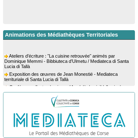
Animations des Médiathèques Territoriales
Ateliers d’écriture : "La cuisine retrouvée" animés par
Dominique Memmi - Bibbiuteca d’Ulmetu / Mediateca di Santa
Lucia di Tallà
Exposition des œuvres de Jean Monestié - Mediateca
territuriale di Santa Lucia di Tallà
Conférence d’astrophysique : “Au-delà du visible” animée par
l’astrophysicien Paul Guerrini - Médiathèque - Pitretu è
Bicchisgià
Exposition des œuvres de Dominique Malberti Morin :
"Racines, peintures acryliques et aquarelles" - Mediateca
territuriale di Santa Lucia di Tallà
Animation : "Petits lecteurs" - Médiathèque - Pitretu è
Bicchisgià
Veillée de contes à la forêt enchantée "U Mondu ditu
mignuleddu" par la Caravane de Conteurs - Currà