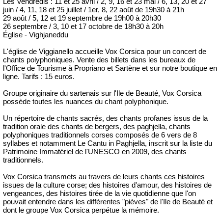
Les Vendredis : 11 et 25 avril / 2, 9, 16 et 23 mai / 6, 13, 20 et 27
juin / 4, 11, 18 et 25 juillet / 1er, 8, 22 août de 19h30 à 21h
29 août / 5, 12 et 19 septembre de 19h00 à 20h30
26 septembre / 3, 10 et 17 octobre de 18h30 à 20h
Église - Vighjaneddu
L'église de Viggianello accueille Vox Corsica pour un concert de
chants polyphoniques. Vente des billets dans les bureaux de
l'Office de Tourisme à Propriano et Sartène et sur notre boutique en
ligne. Tarifs : 15 euros.
Groupe originaire du sartenais sur l'Ile de Beauté, Vox Corsica
possède toutes les nuances du chant polyphonique.
Un répertoire de chants sacrés, des chants profanes issus de la
tradition orale des chants de bergers, des paghjella, chants
polyphoniques traditionnels corses composés de 6 vers de 8
syllabes et notamment Le Cantu in Paghjella, inscrit sur la liste du
Patrimoine Immatériel de l'UNESCO en 2009, des chants
traditionnels.
Vox Corsica transmets au travers de leurs chants ces histoires
issues de la culture corse; des histoires d'amour, des histoires de
vengeances, des histoires tirée de la vie quotidienne que l'on
pouvait entendre dans les différentes "pièves" de l'Ile de Beauté et
dont le groupe Vox Corsica perpétue la mémoire.