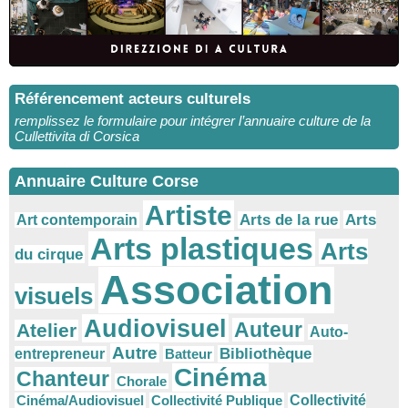
Référencement acteurs culturels
remplissez le formulaire pour intégrer l’annuaire culture de la
Cullettivita di Corsica
Annuaire Culture Corse
Artiste
Arts
Arts de la rue
Art contemporain
Arts plastiques
Arts
du cirque
Association
visuels
Audiovisuel
Auteur
Atelier
Auto-
Autre
Bibliothèque
entrepreneur
Batteur
Cinéma
Chanteur
Chorale
Cinéma/Audiovisuel
Collectivité Publique
Collectivité