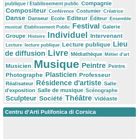
Compagnie
publique / Etablissement public
Compositeur
Conférence
Costumier
Créatrice
Danse
Editeur
Danseur
Ecole
Éditeur
Ensemble
Festival
Galerie
musical
Etablissement Public
Individuel
Intervenant
Groupe
Histoire
Lieu
Lecture publique
Lecture
lecture publique
Livre
de diffusion
Médiathèque
Métier d'art
Musique
Peintre
Musicien
Peintre.
Plasticien
Photographe
Professeur
Résidence d'artiste
Réalisateur
Salle
Salle de musique
d'exposition
Scénographe
Théâtre
Sculpteur
Société
Vidéaste
Centru d’Arti Pulifonica di Corsica