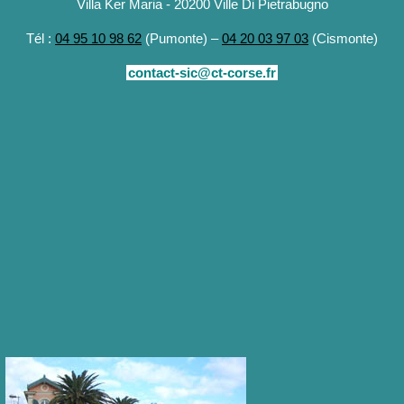
Villa Ker Maria - 20200 Ville Di Pietrabugno
Tél :
04 95 10 98 62
(Pumonte) –
04 20 03 97 03
(Cismonte)
contact-sic@ct-corse.fr