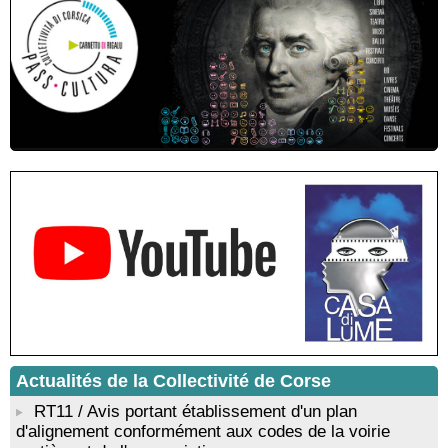
municipal - Zonza
Conférence : "Pratiques magico-religieuses et rituels de
protection de la Corse agro-pastorale" animée par Jean-Jacques
Andreani - Bucugnà / Zonza
Residenza di scrittura di Angela Nicolai, Trà Corsica è
Sardegna - Mediateca di castagniccia Mare è monti - I Fulelli
Résidence d’écriture et de recherche de l’écrivaine Cécilia
Castelli - Institut Mémoires de l'Edition Contemporaine - Caen /
Médiathèque de Castagniccia Mare et Monti - I Fulelli
Rencontre / dédicace avec Lucrèce Luciani autour de son
livre « La ballade du pendu du Niolu» - Mediateca territuriale di
Santa Lucia di Tallà
Mise en musique d’un livre jeunesse par Annik Meschinet,
musicienne pédagogue : Ateliers d’expression sonore, vocale,
rythmique et corporelle - Mediateca territuriale di Santa Lucia di
Tallà
! Événement reporté ! Cycle de conférences peinture animé
par Alexandre Dominati - Mediateca territuriale di Santa Lucia di
Tallà
Actualités de la Collectivité de Corse
RT11 / Avis portant établissement d'un plan
d'alignement conformément aux codes de la voirie