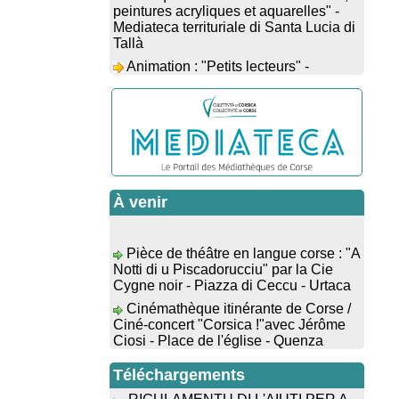
Mediateca territuriale di Santa Lucia di
Tallà
Animation : "Petits lecteurs" -
Médiathèque - Pitretu è Bicchisgià
Veillée de contes à la forêt
enchantée "U Mondu ditu mignuleddu"
par la Caravane de Conteurs - Currà
Colloque : "Taravu : terre de
patrimoines", Regards sur le
patrimoine religieux, roman, thermal et
littéraire - Spaziu Jean-Marc Fiamma -
À venir
A Sarra di Farru
Spectacle musical : "Viaghju in
Pièce de théâtre en langue corse : "A
Corsica cù Regina & Bruno",
Notti di u Piscadorucciu" par la Cie
hommage au duo mythique de la
Cygne noir - Piazza di Ceccu - Urtaca
chanson corse interprété par Marie-
Cinémathèque itinérante de Corse /
Elsa Picciocchi (chant), Marc’Antò
Ciné-concert "Corsica !"avec Jérôme
Belgodere (chant et gutare) et Jacky Le
Ciosi - Place de l'église - Quenza
Menn (claviers) - Salle des fêtes -
Cuzzà
Colloque : "Taravu : terre de
patrimoines", Regards sur le
Lecture musicale : "Frida par les
Téléchargements
patrimoine religieux, roman, thermal et
mots" proposée par la compagnie "Si
littéraire - Spaziu Jean-Marc Fiamma -
Osa", Lecture de Marine Lalanne