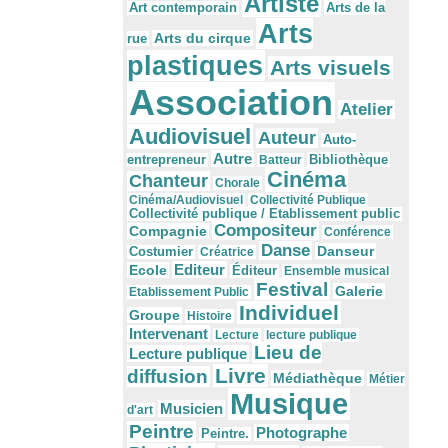
Artiste
Arts de la
Art contemporain
Arts
Arts du cirque
rue
plastiques
Arts visuels
Association
Atelier
Audiovisuel
Auteur
Auto-
Autre
Bibliothèque
entrepreneur
Batteur
Cinéma
Chanteur
Chorale
Cinéma/Audiovisuel
Collectivité Publique
Collectivité publique / Etablissement public
Compositeur
Compagnie
Conférence
Danse
Danseur
Costumier
Créatrice
Editeur
Ecole
Éditeur
Ensemble musical
Festival
Galerie
Etablissement Public
Individuel
Groupe
Histoire
Intervenant
Lecture
lecture publique
Lieu de
Lecture publique
Livre
diffusion
Médiathèque
Métier
Musique
Musicien
d'art
Peintre
Photographe
Peintre.