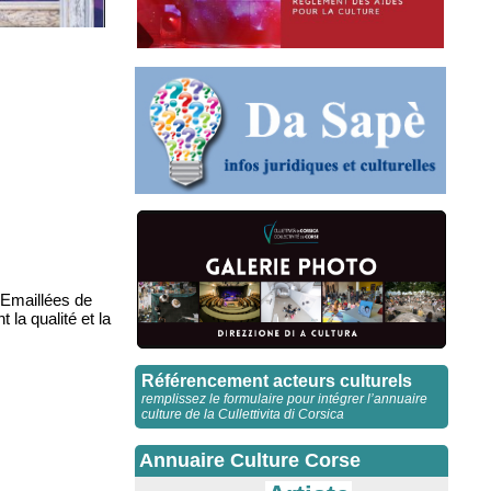
 Emaillées de
 la qualité et la
Référencement acteurs culturels
remplissez le formulaire pour intégrer l’annuaire
culture de la Cullettivita di Corsica
Annuaire Culture Corse