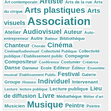
Artiste
Arts
Arts de la rue
Art contemporain
Arts plastiques
Arts
du cirque
Association
visuels
Audiovisuel
Auteur
Atelier
Auto-
Autre
Bibliothèque
entrepreneur
Batteur
Cinéma
Chanteur
Chorale
Cinéma/Audiovisuel
Collectivité Publique
Collectivité
Compagnie
publique / Etablissement public
Compositeur
Conférence
Costumier
Créatrice
Danse
Editeur
Danseur
Ecole
Éditeur
Ensemble
Festival
Galerie
musical
Etablissement Public
Individuel
Intervenant
Groupe
Histoire
Lieu
Lecture publique
Lecture
lecture publique
Livre
de diffusion
Médiathèque
Métier d'art
Musique
Peintre
Musicien
Peintre.