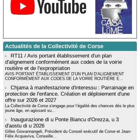
livre « La ballade du pendu du Niolu» - Mediateca territuriale di
Santa Lucia di Tallà
Mise en musique d’un livre jeunesse par Annik Meschinet,
musicienne pédagogue : Ateliers d’expression sonore, vocale,
rythmique et corporelle - Mediateca territuriale di Santa Lucia di
Tallà
! Événement reporté ! Cycle de conférences peinture animé
par Alexandre Dominati - Mediateca territuriale di Santa Lucia di
Actualités de la Collectivité de Corse
Tallà
RT11 / Avis portant établissement d'un plan
d'alignement conformément aux codes de la voirie
routière et de l'expropriation
AVIS PORTANT ÉTABLISSEMENT D’UN PLAN D’ALIGNEMENT
CONFORMÉMENT AUX CODES DE LA VOIRIE ROUTIÈRE E...
Chjama à manifestazione d'interessu : Parrainage en
protection de l'enfance. Création et déploiement d'une
offre sur 2026 et 2027
La Collectivité de Corse s'engage pour l’égalité des chances dès le plus
jeune âge, en agissant su...
Inaugurazione di u Ponte Biancu d'Orezza, u 3
d'aostu di u 2026
Gilles Giovannangeli, Président du Conseil exécutif de Corse et Jean-
Félix Acquaviva, Conseille...