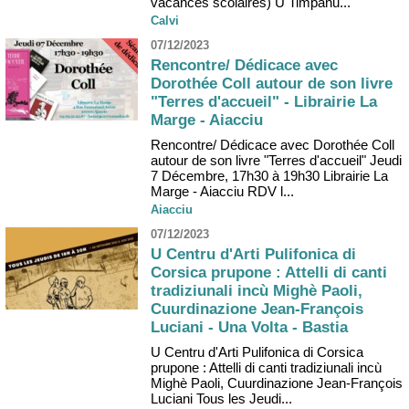
vacances scolaires) U Timpanu...
Calvi
07/12/2023
Rencontre/ Dédicace avec
Dorothée Coll autour de son livre
"Terres d'accueil" - Librairie La
Marge - Aiacciu
Rencontre/ Dédicace avec Dorothée Coll
autour de son livre "Terres d'accueil" Jeudi
7 Décembre, 17h30 à 19h30 Librairie La
Marge - Aiacciu RDV l...
Aiacciu
07/12/2023
U Centru d'Arti Pulifonica di
Corsica prupone : Attelli di canti
tradiziunali incù Mighè Paoli,
Cuurdinazione Jean-François
Luciani - Una Volta - Bastia
U Centru d'Arti Pulifonica di Corsica
prupone : Attelli di canti tradiziunali incù
Mighè Paoli, Cuurdinazione Jean-François
Luciani Tous les Jeudi...