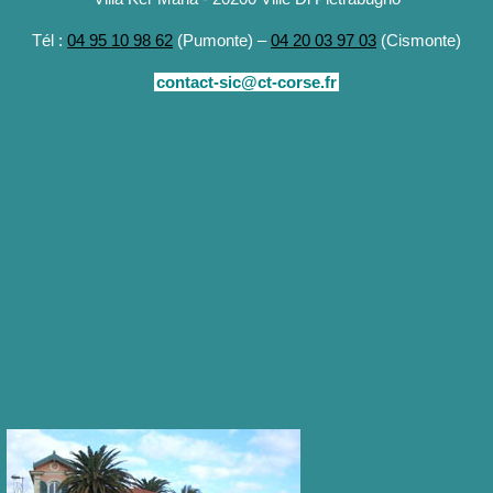
Tél :
04 95 10 98 62
(Pumonte) –
04 20 03 97 03
(Cismonte)
contact-sic@ct-corse.fr