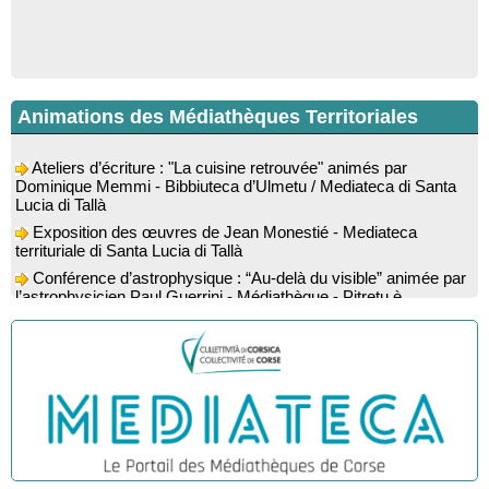
Animations des Médiathèques Territoriales
Ateliers d’écriture : "La cuisine retrouvée" animés par
Dominique Memmi - Bibbiuteca d’Ulmetu / Mediateca di Santa
Lucia di Tallà
Exposition des œuvres de Jean Monestié - Mediateca
territuriale di Santa Lucia di Tallà
Conférence d’astrophysique : “Au-delà du visible” animée par
l’astrophysicien Paul Guerrini - Médiathèque - Pitretu è
Bicchisgià
Exposition des œuvres de Dominique Malberti Morin :
"Racines, peintures acryliques et aquarelles" - Mediateca
territuriale di Santa Lucia di Tallà
Animation : "Petits lecteurs" - Médiathèque - Pitretu è
Bicchisgià
Veillée de contes à la forêt enchantée "U Mondu ditu
mignuleddu" par la Caravane de Conteurs - Currà
Colloque : "Taravu : terre de patrimoines", Regards sur le