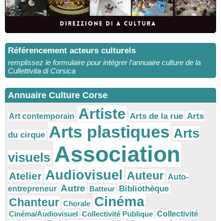
Référencement acteurs culturels
remplissez le formulaire pour intégrer l’annuaire culture de la
Cullettivita di Corsica
Annuaire Culture Corse
Artiste
Arts
Arts de la rue
Art contemporain
Arts plastiques
Arts
du cirque
Association
visuels
Audiovisuel
Auteur
Atelier
Auto-
Autre
Bibliothèque
entrepreneur
Batteur
Cinéma
Chanteur
Chorale
Cinéma/Audiovisuel
Collectivité Publique
Collectivité