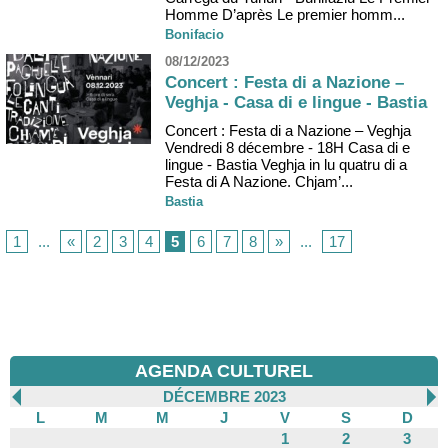
Homme D’après Le premier homm...
Bonifacio
08/12/2023
Concert : Festa di a Nazione –
Veghja - Casa di e lingue - Bastia
Concert : Festa di a Nazione – Veghja
Vendredi 8 décembre - 18H Casa di e
lingue - Bastia Veghja in lu quatru di a
Festa di A Nazione. Chjam’...
Bastia
1
...
«
2
3
4
5
6
7
8
»
...
17
AGENDA CULTUREL
DÉCEMBRE 2023
L
M
M
J
V
S
D
1
2
3