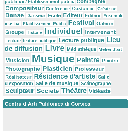
Compagnie
publique / Etablissement public
Compositeur
Conférence
Costumier
Créatrice
Danse
Editeur
Danseur
Ecole
Éditeur
Ensemble
Festival
Galerie
musical
Etablissement Public
Individuel
Intervenant
Groupe
Histoire
Lieu
Lecture publique
Lecture
lecture publique
Livre
de diffusion
Médiathèque
Métier d'art
Musique
Peintre
Musicien
Peintre.
Plasticien
Photographe
Professeur
Résidence d'artiste
Réalisateur
Salle
Salle de musique
d'exposition
Scénographe
Théâtre
Sculpteur
Société
Vidéaste
Centru d’Arti Pulifonica di Corsica