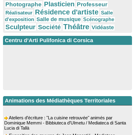
Plasticien
Photographe
Professeur
Résidence d'artiste
Réalisateur
Salle
Salle de musique
d'exposition
Scénographe
Théâtre
Sculpteur
Société
Vidéaste
Centru d’Arti Pulifonica di Corsica
Animations des Médiathèques Territoriales
Ateliers d’écriture : "La cuisine retrouvée" animés par
Dominique Memmi - Bibbiuteca d’Ulmetu / Mediateca di Santa
Lucia di Tallà
Exposition des œuvres de Jean Monestié - Mediateca