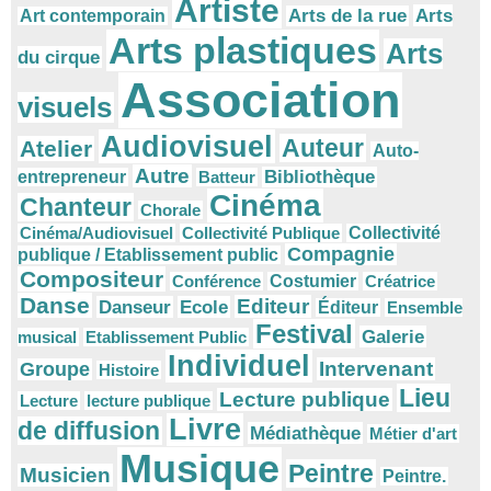
Artiste
Arts
Arts de la rue
Art contemporain
Arts plastiques
Arts
du cirque
Association
visuels
Audiovisuel
Auteur
Atelier
Auto-
Autre
Bibliothèque
entrepreneur
Batteur
Cinéma
Chanteur
Chorale
Cinéma/Audiovisuel
Collectivité Publique
Collectivité
Compagnie
publique / Etablissement public
Compositeur
Conférence
Costumier
Créatrice
Danse
Editeur
Danseur
Ecole
Éditeur
Ensemble
Festival
Galerie
musical
Etablissement Public
Individuel
Intervenant
Groupe
Histoire
Lieu
Lecture publique
Lecture
lecture publique
Livre
de diffusion
Médiathèque
Métier d'art
Musique
Peintre
Musicien
Peintre.