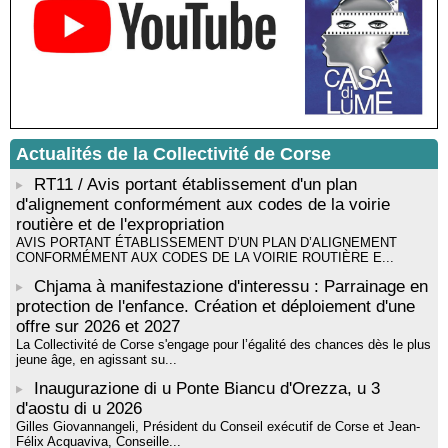
Rencontre / dédicace avec Lucrèce Luciani autour de son
livre « La ballade du pendu du Niolu» - Mediateca territuriale di
Santa Lucia di Tallà
Mise en musique d’un livre jeunesse par Annik Meschinet,
musicienne pédagogue : Ateliers d’expression sonore, vocale,
rythmique et corporelle - Mediateca territuriale di Santa Lucia di
Tallà
! Événement reporté ! Cycle de conférences peinture animé
Actualités de la Collectivité de Corse
par Alexandre Dominati - Mediateca territuriale di Santa Lucia di
RT11 / Avis portant établissement d'un plan
Tallà
d'alignement conformément aux codes de la voirie
routière et de l'expropriation
AVIS PORTANT ÉTABLISSEMENT D’UN PLAN D’ALIGNEMENT
CONFORMÉMENT AUX CODES DE LA VOIRIE ROUTIÈRE E...
Chjama à manifestazione d'interessu : Parrainage en
protection de l'enfance. Création et déploiement d'une
offre sur 2026 et 2027
La Collectivité de Corse s'engage pour l’égalité des chances dès le plus
jeune âge, en agissant su...
Inaugurazione di u Ponte Biancu d'Orezza, u 3
d'aostu di u 2026
Gilles Giovannangeli, Président du Conseil exécutif de Corse et Jean-
Félix Acquaviva, Conseille...