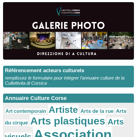
Référencement acteurs culturels
remplissez le formulaire pour intégrer l’annuaire culture de la
Cullettivita di Corsica
Annuaire Culture Corse
Artiste
Arts
Arts de la rue
Art contemporain
Arts plastiques
Arts
du cirque
Association
visuels