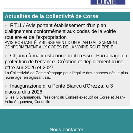
rythmique et corporelle - Mediateca territuriale di Santa Lucia di
Tallà
! Événement reporté ! Cycle de conférences peinture animé
Actualités de la Collectivité de Corse
par Alexandre Dominati - Mediateca territuriale di Santa Lucia di
RT11 / Avis portant établissement d'un plan
Tallà
d'alignement conformément aux codes de la voirie
routière et de l'expropriation
AVIS PORTANT ÉTABLISSEMENT D’UN PLAN D’ALIGNEMENT
CONFORMÉMENT AUX CODES DE LA VOIRIE ROUTIÈRE E...
Chjama à manifestazione d'interessu : Parrainage en
protection de l'enfance. Création et déploiement d'une
offre sur 2026 et 2027
La Collectivité de Corse s'engage pour l’égalité des chances dès le plus
jeune âge, en agissant su...
Inaugurazione di u Ponte Biancu d'Orezza, u 3
d'aostu di u 2026
Gilles Giovannangeli, Président du Conseil exécutif de Corse et Jean-
Félix Acquaviva, Conseille...
Nous contacter