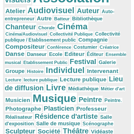
Audiovisuel
Auteur
Atelier
Auto-
Autre
Bibliothèque
entrepreneur
Batteur
Cinéma
Chanteur
Chorale
Cinéma/Audiovisuel
Collectivité Publique
Collectivité
Compagnie
publique / Etablissement public
Compositeur
Conférence
Costumier
Créatrice
Danse
Editeur
Danseur
Ecole
Éditeur
Ensemble
Festival
Galerie
musical
Etablissement Public
Individuel
Intervenant
Groupe
Histoire
Lieu
Lecture publique
Lecture
lecture publique
Livre
de diffusion
Médiathèque
Métier d'art
Musique
Peintre
Musicien
Peintre.
Plasticien
Photographe
Professeur
Résidence d'artiste
Réalisateur
Salle
Salle de musique
d'exposition
Scénographe
Théâtre
Sculpteur
Société
Vidéaste