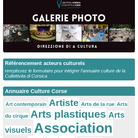
Référencement acteurs culturels
remplissez le formulaire pour intégrer l’annuaire culture de la
Cullettivita di Corsica
Annuaire Culture Corse
Artiste
Arts
Arts de la rue
Art contemporain
Arts plastiques
Arts
du cirque
Association
visuels