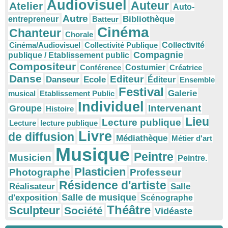
Audiovisuel
Auteur
Atelier
Auto-
Autre
Bibliothèque
entrepreneur
Batteur
Cinéma
Chanteur
Chorale
Cinéma/Audiovisuel
Collectivité Publique
Collectivité
Compagnie
publique / Etablissement public
Compositeur
Conférence
Costumier
Créatrice
Danse
Editeur
Danseur
Ecole
Éditeur
Ensemble
Festival
Galerie
musical
Etablissement Public
Individuel
Intervenant
Groupe
Histoire
Lieu
Lecture publique
Lecture
lecture publique
Livre
de diffusion
Médiathèque
Métier d'art
Musique
Peintre
Musicien
Peintre.
Plasticien
Photographe
Professeur
Résidence d'artiste
Réalisateur
Salle
Salle de musique
d'exposition
Scénographe
Théâtre
Sculpteur
Société
Vidéaste