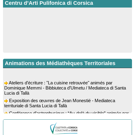
Centru d’Arti Pulifonica di Corsica
Animations des Médiathèques Territoriales
Ateliers d’écriture : "La cuisine retrouvée" animés par
Dominique Memmi - Bibbiuteca d’Ulmetu / Mediateca di Santa
Lucia di Tallà
Exposition des œuvres de Jean Monestié - Mediateca
territuriale di Santa Lucia di Tallà
Conférence d’astrophysique : “Au-delà du visible” animée par
l’astrophysicien Paul Guerrini - Médiathèque - Pitretu è
Bicchisgià
Exposition des œuvres de Dominique Malberti Morin :
"Racines, peintures acryliques et aquarelles" - Mediateca