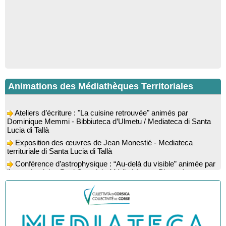
Animations des Médiathèques Territoriales
Ateliers d’écriture : "La cuisine retrouvée" animés par
Dominique Memmi - Bibbiuteca d’Ulmetu / Mediateca di Santa
Lucia di Tallà
Exposition des œuvres de Jean Monestié - Mediateca
territuriale di Santa Lucia di Tallà
Conférence d’astrophysique : “Au-delà du visible” animée par
l’astrophysicien Paul Guerrini - Médiathèque - Pitretu è
Bicchisgià
Exposition des œuvres de Dominique Malberti Morin :
"Racines, peintures acryliques et aquarelles" - Mediateca
territuriale di Santa Lucia di Tallà
Animation : "Petits lecteurs" - Médiathèque - Pitretu è
Bicchisgià