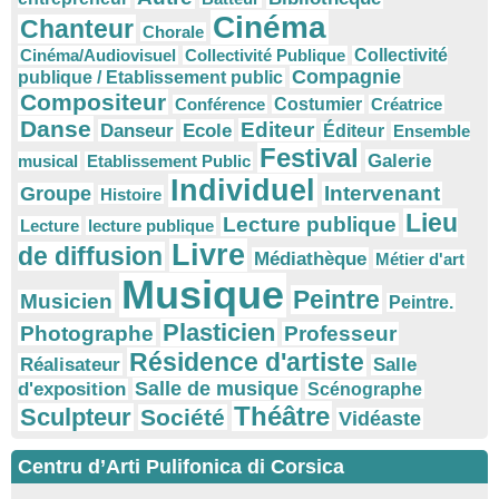
Cinéma
Chanteur
Chorale
Cinéma/Audiovisuel
Collectivité Publique
Collectivité
Compagnie
publique / Etablissement public
Compositeur
Conférence
Costumier
Créatrice
Danse
Editeur
Danseur
Ecole
Éditeur
Ensemble
Festival
Galerie
musical
Etablissement Public
Individuel
Intervenant
Groupe
Histoire
Lieu
Lecture publique
Lecture
lecture publique
Livre
de diffusion
Médiathèque
Métier d'art
Musique
Peintre
Musicien
Peintre.
Plasticien
Photographe
Professeur
Résidence d'artiste
Réalisateur
Salle
Salle de musique
d'exposition
Scénographe
Théâtre
Sculpteur
Société
Vidéaste
Centru d’Arti Pulifonica di Corsica