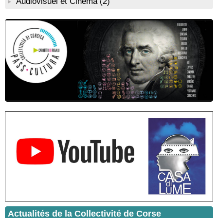
Audiovisuel et Cinema
(2)
Conférence théâtralisée : "Théodore, l’homme qui voulut être
roi des Corses" animée par Benjamin Casinelli - Salle du Conseil
municipal - Zonza
Conférence : "Pratiques magico-religieuses et rituels de
protection de la Corse agro-pastorale" animée par Jean-Jacques
Andreani - Bucugnà / Zonza
Residenza di scrittura di Angela Nicolai, Trà Corsica è
Sardegna - Mediateca di castagniccia Mare è monti - I Fulelli
Résidence d’écriture et de recherche de l’écrivaine Cécilia
Castelli - Institut Mémoires de l'Edition Contemporaine - Caen /
Médiathèque de Castagniccia Mare et Monti - I Fulelli
Rencontre / dédicace avec Lucrèce Luciani autour de son
livre « La ballade du pendu du Niolu» - Mediateca territuriale di
Santa Lucia di Tallà
Mise en musique d’un livre jeunesse par Annik Meschinet,
musicienne pédagogue : Ateliers d’expression sonore, vocale,
rythmique et corporelle - Mediateca territuriale di Santa Lucia di
Tallà
! Événement reporté ! Cycle de conférences peinture animé
par Alexandre Dominati - Mediateca territuriale di Santa Lucia di
Tallà
Actualités de la Collectivité de Corse