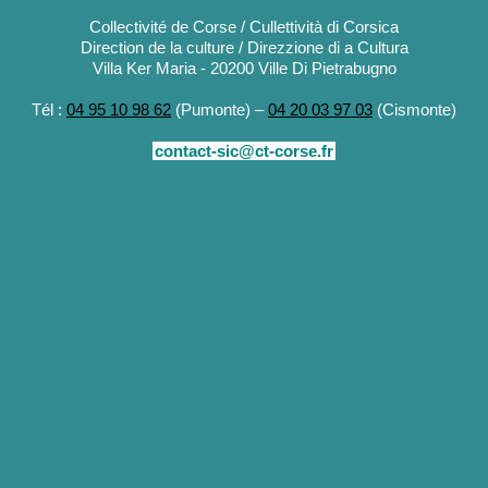
Collectivité de Corse / Cullettività di Corsica
Direction de la culture / Direzzione di a Cultura
Villa Ker Maria - 20200 Ville Di Pietrabugno
Tél :
04 95 10 98 62
(Pumonte) –
04 20 03 97 03
(Cismonte)
contact-sic@ct-corse.fr