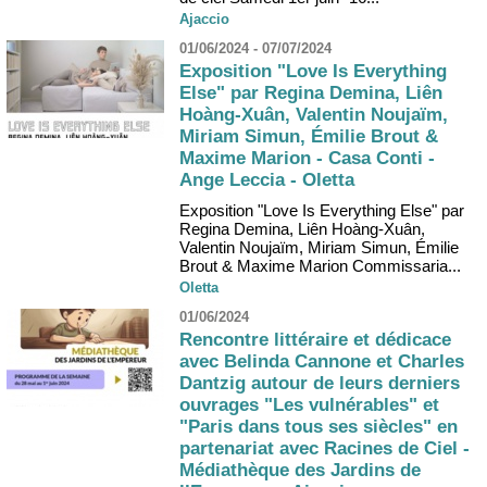
Ajaccio
01/06/2024 - 07/07/2024
Exposition "Love Is Everything
Else" par Regina Demina, Liên
Hoàng-Xuân, Valentin Noujaïm,
Miriam Simun, Émilie Brout &
Maxime Marion - Casa Conti -
Ange Leccia - Oletta
Exposition "Love Is Everything Else" par
Regina Demina, Liên Hoàng-Xuân,
Valentin Noujaïm, Miriam Simun, Émilie
Brout & Maxime Marion Commissaria...
Oletta
01/06/2024
Rencontre littéraire et dédicace
avec Belinda Cannone et Charles
Dantzig autour de leurs derniers
ouvrages "Les vulnérables" et
"Paris dans tous ses siècles" en
partenariat avec Racines de Ciel -
Médiathèque des Jardins de