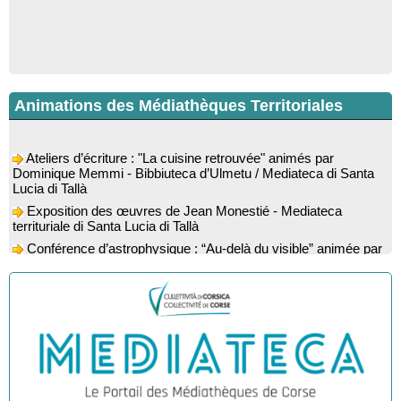
Animations des Médiathèques Territoriales
Ateliers d’écriture : "La cuisine retrouvée" animés par
Dominique Memmi - Bibbiuteca d’Ulmetu / Mediateca di Santa
Lucia di Tallà
Exposition des œuvres de Jean Monestié - Mediateca
territuriale di Santa Lucia di Tallà
Conférence d’astrophysique : “Au-delà du visible” animée par
l’astrophysicien Paul Guerrini - Médiathèque - Pitretu è
Bicchisgià
Exposition des œuvres de Dominique Malberti Morin :
"Racines, peintures acryliques et aquarelles" - Mediateca
territuriale di Santa Lucia di Tallà
Animation : "Petits lecteurs" - Médiathèque - Pitretu è
Bicchisgià
Veillée de contes à la forêt enchantée "U Mondu ditu
mignuleddu" par la Caravane de Conteurs - Currà