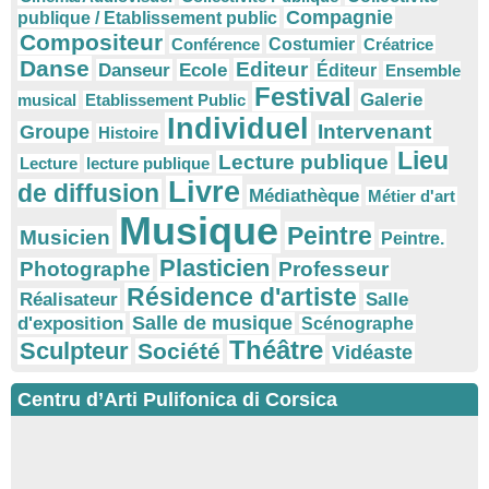
Compagnie
publique / Etablissement public
Compositeur
Conférence
Costumier
Créatrice
Danse
Editeur
Danseur
Ecole
Éditeur
Ensemble
Festival
Galerie
musical
Etablissement Public
Individuel
Intervenant
Groupe
Histoire
Lieu
Lecture publique
Lecture
lecture publique
Livre
de diffusion
Médiathèque
Métier d'art
Musique
Peintre
Musicien
Peintre.
Plasticien
Photographe
Professeur
Résidence d'artiste
Réalisateur
Salle
Salle de musique
d'exposition
Scénographe
Théâtre
Sculpteur
Société
Vidéaste
Centru d’Arti Pulifonica di Corsica