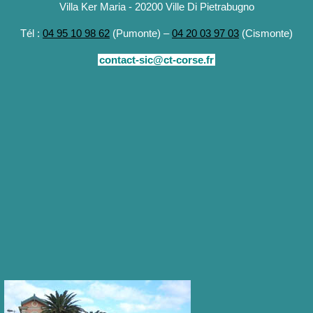
Villa Ker Maria - 20200 Ville Di Pietrabugno
Tél :
04 95 10 98 62
(Pumonte) –
04 20 03 97 03
(Cismonte)
contact-sic@ct-corse.fr