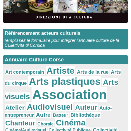
Référencement acteurs culturels
remplissez le formulaire pour intégrer l’annuaire culture de la
Cullettivita di Corsica
Annuaire Culture Corse
Artiste
Arts
Arts de la rue
Art contemporain
Arts plastiques
Arts
du cirque
Association
visuels
Audiovisuel
Auteur
Atelier
Auto-
Autre
Bibliothèque
entrepreneur
Batteur
Cinéma
Chanteur
Chorale
Cinéma/Audiovisuel
Collectivité Publique
Collectivité