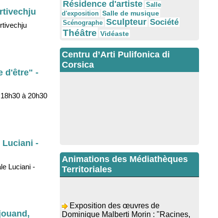
Résidence d'artiste
Salle
rtivechju
Salle de musique
d'exposition
Sculpteur
Société
Scénographe
rtivechju
Théâtre
Vidéaste
Centru d’Arti Pulifonica di
Corsica
 d'être" -
e 18h30 à 20h30
 Luciani -
Animations des Médiathèques
e Luciani -
Territoriales
Exposition des œuvres de
Dominique Malberti Morin : "Racines,
jouand,
peintures acryliques et aquarelles" -