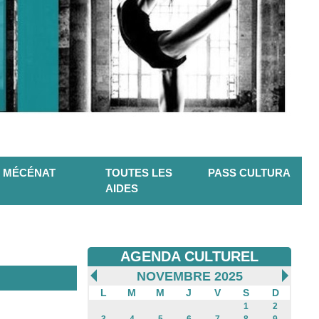
MÉCÉNAT
TOUTES LES
PASS CULTURA
AIDES
AGENDA CULTUREL
NOVEMBRE 2025
L
M
M
J
V
S
D
1
2