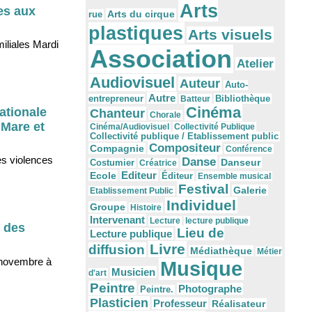
Arts
es aux
Arts du cirque
rue
plastiques
Arts visuels
iliales Mardi
Association
Atelier
Audiovisuel
Auteur
Auto-
Autre
Bibliothèque
entrepreneur
Batteur
Cinéma
ationale
Chanteur
Chorale
 Mare et
Cinéma/Audiovisuel
Collectivité Publique
Collectivité publique / Etablissement public
Compositeur
Compagnie
Conférence
des violences
Danse
Danseur
Costumier
Créatrice
Editeur
Ecole
Éditeur
Ensemble musical
Festival
Galerie
Etablissement Public
Individuel
Groupe
Histoire
Intervenant
Lecture
lecture publique
g des
Lieu de
Lecture publique
Livre
diffusion
Médiathèque
Métier
 novembre à
Musique
Musicien
d'art
Peintre
Photographe
Peintre.
Plasticien
Professeur
Réalisateur