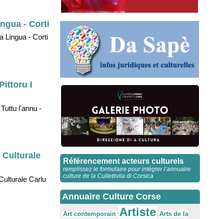
ingua - Corti
a Lingua - Corti
Pittoru I
Tuttu l'annu -
 Culturale
Référencement acteurs culturels
remplissez le formulaire pour intégrer l’annuaire
culture de la Cullettivita di Corsica
ulturale Carlu
Annuaire Culture Corse
Artiste
Arts de la
Art contemporain