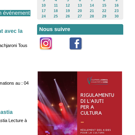
3
4
5
6
7
8
9
10
11
12
13
14
15
16
17
18
19
20
21
22
23
n événement
24
25
26
27
28
29
30
Nous suivre
t avec la
achjaroni Tous
Instagram
Facebook
rmations au : 04
astia
stia Lecture à