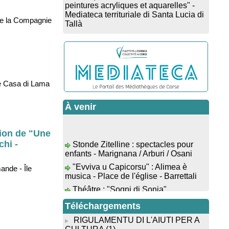
Mediateca territuriale di Santa Lucia di
Tallà
de la Compagnie
Animation : "Petits lecteurs" -
Médiathèque - Pitretu è Bicchisgià
Veillée de contes à la forêt
enchantée "U Mondu ditu mignuleddu"
par la Caravane de Conteurs - Currà
Colloque : "Taravu : terre de
re Casa di Lama
patrimoines", Regards sur le
patrimoine religieux, roman, thermal et
À venir
littéraire - Spaziu Jean-Marc Fiamma -
A Sarra di Farru
tion de "Une
Spectacle musical : "Viaghju in
Stonde Zitelline : spectacles pour
Corsica cù Regina & Bruno",
chi -
enfants - Marignana / Arburi / Osani
hommage au duo mythique de la
"Evviva u Capicorsu" : Alimea è
chanson corse interprété par Marie-
musica - Place de l'église - Barrettali
ande - Île
Elsa Picciocchi (chant), Marc’Antò
Belgodere (chant et gutare) et Jacky Le
Théâtre : "Sogni di Sonia"
Menn (claviers) - Salle des fêtes -
d'Alexandre Oppecini avec Davia
Cuzzà
Benedetti - Cour du musée - Cervioni
Téléchargements
Lecture musicale : "Frida par les
Pièce de théâtre en langue corse : "A
mots" proposée par la compagnie "Si
RIGULAMENTU DI L'AIUTI PER A
Notti di u Piscadorucciu" par la Cie