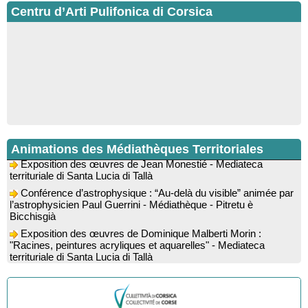
Centru d’Arti Pulifonica di Corsica
Ateliers d’écriture : "La cuisine retrouvée" animés par
Dominique Memmi - Bibbiuteca d’Ulmetu / Mediateca di Santa
Lucia di Tallà
Animations des Médiathèques Territoriales
Exposition des œuvres de Jean Monestié - Mediateca
territuriale di Santa Lucia di Tallà
Conférence d’astrophysique : “Au-delà du visible” animée par
l’astrophysicien Paul Guerrini - Médiathèque - Pitretu è
Bicchisgià
Exposition des œuvres de Dominique Malberti Morin :
"Racines, peintures acryliques et aquarelles" - Mediateca
territuriale di Santa Lucia di Tallà
Animation : "Petits lecteurs" - Médiathèque - Pitretu è
Bicchisgià
Veillée de contes à la forêt enchantée "U Mondu ditu
mignuleddu" par la Caravane de Conteurs - Currà