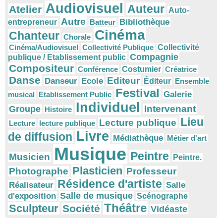
Audiovisuel
Auteur
Atelier
Auto-
Autre
Bibliothèque
entrepreneur
Batteur
Cinéma
Chanteur
Chorale
Cinéma/Audiovisuel
Collectivité Publique
Collectivité
Compagnie
publique / Etablissement public
Compositeur
Conférence
Costumier
Créatrice
Danse
Editeur
Danseur
Ecole
Éditeur
Ensemble
Festival
Galerie
musical
Etablissement Public
Individuel
Intervenant
Groupe
Histoire
Lieu
Lecture publique
Lecture
lecture publique
Livre
de diffusion
Médiathèque
Métier d'art
Musique
Peintre
Musicien
Peintre.
Plasticien
Photographe
Professeur
Résidence d'artiste
Réalisateur
Salle
Salle de musique
d'exposition
Scénographe
Théâtre
Sculpteur
Société
Vidéaste