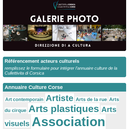
Référencement acteurs culturels
remplissez le formulaire pour intégrer l’annuaire culture de la
Cullettivita di Corsica
Annuaire Culture Corse
Artiste
Arts
Arts de la rue
Art contemporain
Arts plastiques
Arts
du cirque
Association
visuels