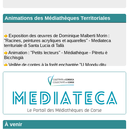
Animations des Médiathèques Territoriales
Exposition des œuvres de Dominique Malberti Morin :
"Racines, peintures acryliques et aquarelles" - Mediateca
territuriale di Santa Lucia di Tallà
Animation : "Petits lecteurs" - Médiathèque - Pitretu è
Bicchisgià
Veillée de contes à la forêt enchantée "U Mondu ditu
mignuleddu" par la Caravane de Conteurs - Currà
Colloque : "Taravu : terre de patrimoines", Regards sur le
patrimoine religieux, roman, thermal et littéraire - Spaziu Jean-
Marc Fiamma - A Sarra di Farru
Spectacle musical : "Viaghju in Corsica cù Regina & Bruno",
hommage au duo mythique de la chanson corse interprété par
Marie-Elsa Picciocchi (chant), Marc’Antò Belgodere (chant et
gutare) et Jacky Le Menn (claviers) - Salle des fêtes - Cuzzà
Lecture musicale : "Frida par les mots" proposée par la
compagnie "Si Osa", Lecture de Marine Lalanne accompagnée
de la guitare de Mister Mat
À venir