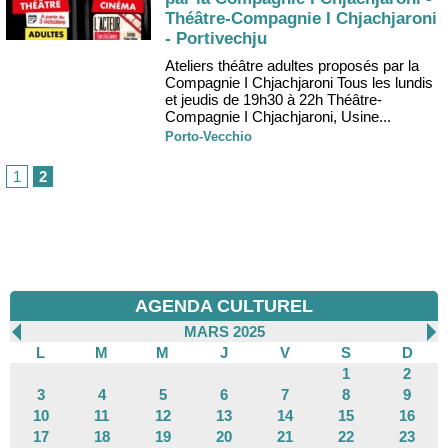
Théâtre-Compagnie I Chjachjaroni
- Portivechju
Ateliers théâtre adultes proposés par la
Compagnie I Chjachjaroni Tous les lundis
et jeudis de 19h30 à 22h Théâtre-
Compagnie I Chjachjaroni, Usine...
Porto-Vecchio
1
2
AGENDA CULTUREL
MARS 2025
L
M
M
J
V
S
D
1
2
3
4
5
6
7
8
9
10
11
12
13
14
15
16
17
18
19
20
21
22
23