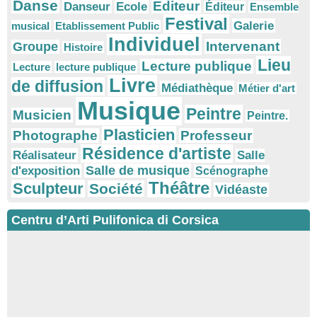
Danse
Editeur
Danseur
Ecole
Éditeur
Ensemble
Festival
Galerie
musical
Etablissement Public
Individuel
Intervenant
Groupe
Histoire
Lieu
Lecture publique
Lecture
lecture publique
Livre
de diffusion
Médiathèque
Métier d'art
Musique
Peintre
Musicien
Peintre.
Plasticien
Photographe
Professeur
Résidence d'artiste
Réalisateur
Salle
Salle de musique
d'exposition
Scénographe
Théâtre
Sculpteur
Société
Vidéaste
Centru d’Arti Pulifonica di Corsica