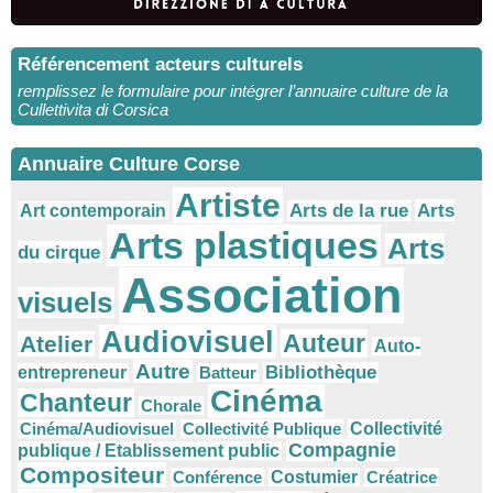
Référencement acteurs culturels
remplissez le formulaire pour intégrer l’annuaire culture de la
Cullettivita di Corsica
Annuaire Culture Corse
Artiste
Arts
Arts de la rue
Art contemporain
Arts plastiques
Arts
du cirque
Association
visuels
Audiovisuel
Auteur
Atelier
Auto-
Autre
Bibliothèque
entrepreneur
Batteur
Cinéma
Chanteur
Chorale
Cinéma/Audiovisuel
Collectivité Publique
Collectivité
Compagnie
publique / Etablissement public
Compositeur
Conférence
Costumier
Créatrice