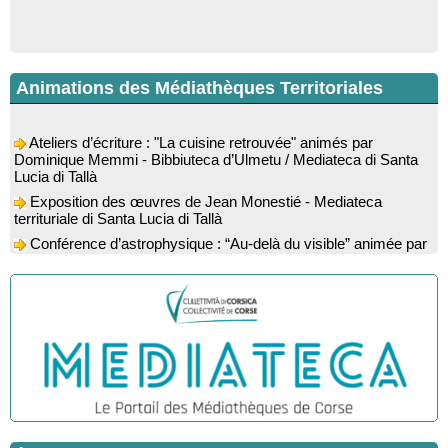
Animations des Médiathèques Territoriales
Ateliers d’écriture : "La cuisine retrouvée" animés par
Dominique Memmi - Bibbiuteca d’Ulmetu / Mediateca di Santa
Lucia di Tallà
Exposition des œuvres de Jean Monestié - Mediateca
territuriale di Santa Lucia di Tallà
Conférence d’astrophysique : “Au-delà du visible” animée par
l’astrophysicien Paul Guerrini - Médiathèque - Pitretu è
Bicchisgià
Exposition des œuvres de Dominique Malberti Morin :
"Racines, peintures acryliques et aquarelles" - Mediateca
territuriale di Santa Lucia di Tallà
Animation : "Petits lecteurs" - Médiathèque - Pitretu è
Bicchisgià
Veillée de contes à la forêt enchantée "U Mondu ditu
mignuleddu" par la Caravane de Conteurs - Currà
Colloque : "Taravu : terre de patrimoines", Regards sur le
patrimoine religieux, roman, thermal et littéraire - Spaziu Jean-