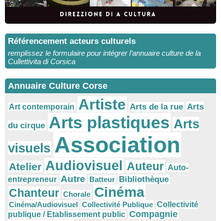
Référencement acteurs culturels
remplissez le formulaire pour intégrer l’annuaire culture de la
Cullettivita di Corsica
Annuaire Culture Corse
Artiste
Arts
Arts de la rue
Art contemporain
Arts plastiques
Arts
du cirque
Association
visuels
Audiovisuel
Auteur
Atelier
Auto-
Autre
Bibliothèque
entrepreneur
Batteur
Cinéma
Chanteur
Chorale
Cinéma/Audiovisuel
Collectivité Publique
Collectivité
Compagnie
publique / Etablissement public