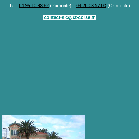
Tél :
04 95 10 98 62
(Pumonte) –
04 20 03 97 03
(Cismonte)
contact-sic@ct-corse.fr