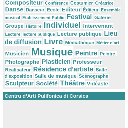
Compositeur
Conférence
Costumier
Créatrice
Danse
Editeur
Danseur
Ecole
Éditeur
Ensemble
Festival
Galerie
musical
Etablissement Public
Individuel
Intervenant
Groupe
Histoire
Lieu
Lecture publique
Lecture
lecture publique
Livre
de diffusion
Médiathèque
Métier d'art
Musique
Peintre
Musicien
Peintre.
Plasticien
Photographe
Professeur
Résidence d'artiste
Réalisateur
Salle
Salle de musique
d'exposition
Scénographe
Théâtre
Sculpteur
Société
Vidéaste
Centru d’Arti Pulifonica di Corsica