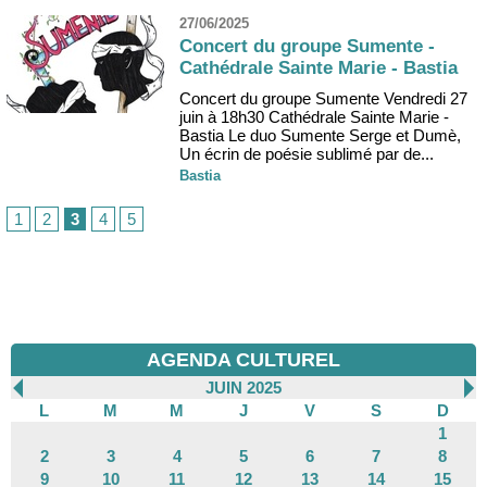
27/06/2025
Concert du groupe Sumente -
Cathédrale Sainte Marie - Bastia
Concert du groupe Sumente Vendredi 27
juin à 18h30 Cathédrale Sainte Marie -
Bastia Le duo Sumente Serge et Dumè,
Un écrin de poésie sublimé par de...
Bastia
1
2
3
4
5
AGENDA CULTUREL
JUIN 2025
L
M
M
J
V
S
D
1
2
3
4
5
6
7
8
9
10
11
12
13
14
15