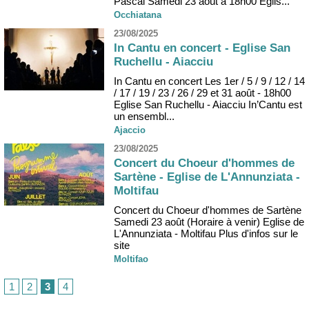
Pascal Samedi 23 août à 18h00 Eglis...
Occhiatana
23/08/2025
In Cantu en concert - Eglise San
Ruchellu - Aiacciu
In Cantu en concert Les 1er / 5 / 9 / 12 / 14
/ 17 / 19 / 23 / 26 / 29 et 31 août - 18h00
Eglise San Ruchellu - Aiacciu In’Cantu est
un ensembl...
Ajaccio
23/08/2025
Concert du Choeur d'hommes de
Sartène - Eglise de L'Annunziata -
Moltifau
Concert du Choeur d'hommes de Sartène
Samedi 23 août (Horaire à venir) Eglise de
L'Annunziata - Moltifau Plus d'infos sur le
site
Moltifao
1
2
3
4