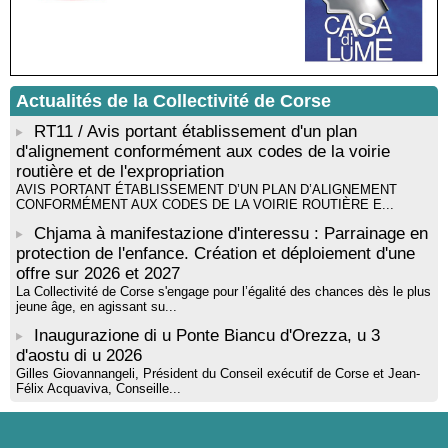
Mise en musique d’un livre jeunesse par Annik Meschinet,
musicienne pédagogue : Ateliers d’expression sonore, vocale,
rythmique et corporelle - Mediateca territuriale di Santa Lucia di
Tallà
! Événement reporté ! Cycle de conférences peinture animé
Actualités de la Collectivité de Corse
par Alexandre Dominati - Mediateca territuriale di Santa Lucia di
RT11 / Avis portant établissement d'un plan
Tallà
d'alignement conformément aux codes de la voirie
routière et de l'expropriation
AVIS PORTANT ÉTABLISSEMENT D’UN PLAN D’ALIGNEMENT
CONFORMÉMENT AUX CODES DE LA VOIRIE ROUTIÈRE E...
Chjama à manifestazione d'interessu : Parrainage en
protection de l'enfance. Création et déploiement d'une
offre sur 2026 et 2027
La Collectivité de Corse s'engage pour l’égalité des chances dès le plus
jeune âge, en agissant su...
Inaugurazione di u Ponte Biancu d'Orezza, u 3
d'aostu di u 2026
Gilles Giovannangeli, Président du Conseil exécutif de Corse et Jean-
Félix Acquaviva, Conseille...