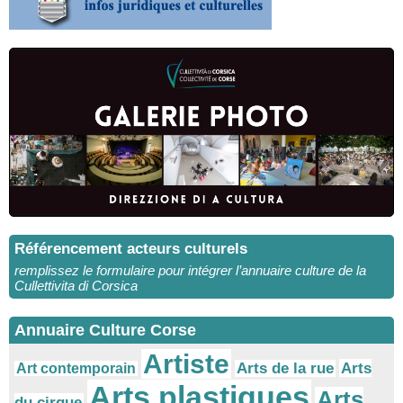
Référencement acteurs culturels
remplissez le formulaire pour intégrer l’annuaire culture de la
Cullettivita di Corsica
Annuaire Culture Corse
Artiste
Arts
Arts de la rue
Art contemporain
Arts plastiques
Arts
du cirque