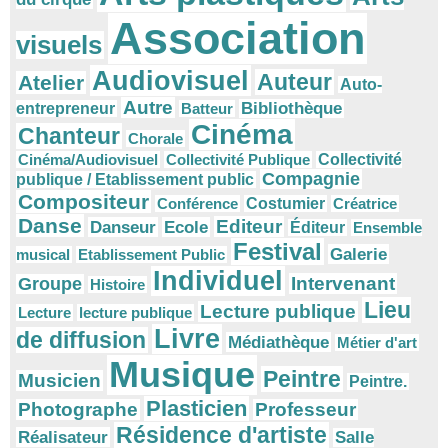
Association
visuels
Audiovisuel
Auteur
Atelier
Auto-
Autre
Bibliothèque
entrepreneur
Batteur
Cinéma
Chanteur
Chorale
Cinéma/Audiovisuel
Collectivité Publique
Collectivité
Compagnie
publique / Etablissement public
Compositeur
Conférence
Costumier
Créatrice
Danse
Editeur
Danseur
Ecole
Éditeur
Ensemble
Festival
Galerie
musical
Etablissement Public
Individuel
Intervenant
Groupe
Histoire
Lieu
Lecture publique
Lecture
lecture publique
Livre
de diffusion
Médiathèque
Métier d'art
Musique
Peintre
Musicien
Peintre.
Plasticien
Photographe
Professeur
Résidence d'artiste
Réalisateur
Salle