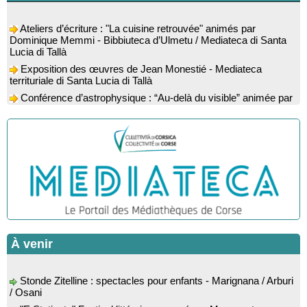
Ateliers d’écriture : "La cuisine retrouvée" animés par
Dominique Memmi - Bibbiuteca d’Ulmetu / Mediateca di Santa
Lucia di Tallà
Exposition des œuvres de Jean Monestié - Mediateca
territuriale di Santa Lucia di Tallà
Conférence d’astrophysique : “Au-delà du visible” animée par
l’astrophysicien Paul Guerrini - Médiathèque - Pitretu è
Bicchisgià
Exposition des œuvres de Dominique Malberti Morin :
"Racines, peintures acryliques et aquarelles" - Mediateca
territuriale di Santa Lucia di Tallà
Animation : "Petits lecteurs" - Médiathèque - Pitretu è
Bicchisgià
Veillée de contes à la forêt enchantée "U Mondu ditu
mignuleddu" par la Caravane de Conteurs - Currà
Colloque : "Taravu : terre de patrimoines", Regards sur le
patrimoine religieux, roman, thermal et littéraire - Spaziu Jean-
À venir
Marc Fiamma - A Sarra di Farru
Spectacle musical : "Viaghju in Corsica cù Regina & Bruno",
Stonde Zitelline : spectacles pour enfants - Marignana / Arburi
hommage au duo mythique de la chanson corse interprété par
/ Osani
Marie-Elsa Picciocchi (chant), Marc’Antò Belgodere (chant et
"E Statinate" Festival littéraire proposé par Musanostra -
gutare) et Jacky Le Menn (claviers) - Salle des fêtes - Cuzzà