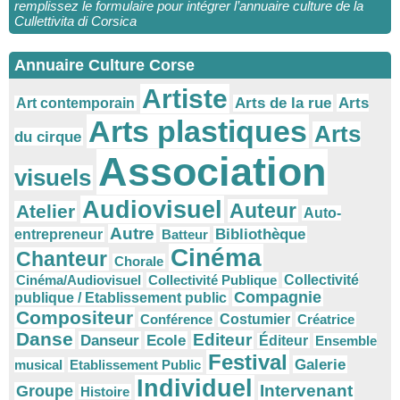
remplissez le formulaire pour intégrer l’annuaire culture de la
Cullettivita di Corsica
Annuaire Culture Corse
Artiste
Arts
Arts de la rue
Art contemporain
Arts plastiques
Arts
du cirque
Association
visuels
Audiovisuel
Auteur
Atelier
Auto-
Autre
Bibliothèque
entrepreneur
Batteur
Cinéma
Chanteur
Chorale
Cinéma/Audiovisuel
Collectivité Publique
Collectivité
Compagnie
publique / Etablissement public
Compositeur
Conférence
Costumier
Créatrice
Danse
Editeur
Danseur
Ecole
Éditeur
Ensemble
Festival
Galerie
musical
Etablissement Public
Individuel
Intervenant
Groupe
Histoire