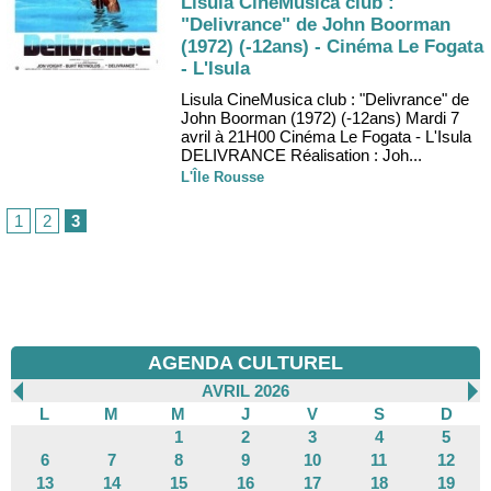
Lisula CineMusica club :
"Delivrance" de John Boorman
(1972) (-12ans) - Cinéma Le Fogata
- L'Isula
Lisula CineMusica club : "Delivrance" de
John Boorman (1972) (-12ans) Mardi 7
avril à 21H00 Cinéma Le Fogata - L'Isula
DELIVRANCE Réalisation : Joh...
L'Île Rousse
1
2
3
AGENDA CULTUREL
AVRIL 2026
L
M
M
J
V
S
D
1
2
3
4
5
6
7
8
9
10
11
12
13
14
15
16
17
18
19