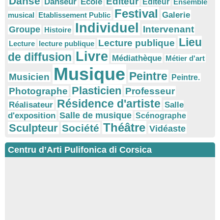
Danse
Editeur
Danseur
Ecole
Éditeur
Ensemble
Festival
Galerie
musical
Etablissement Public
Individuel
Intervenant
Groupe
Histoire
Lieu
Lecture publique
Lecture
lecture publique
Livre
de diffusion
Médiathèque
Métier d'art
Musique
Peintre
Musicien
Peintre.
Plasticien
Photographe
Professeur
Résidence d'artiste
Réalisateur
Salle
Salle de musique
d'exposition
Scénographe
Théâtre
Sculpteur
Société
Vidéaste
Centru d’Arti Pulifonica di Corsica