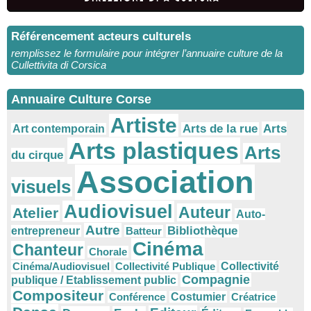
Référencement acteurs culturels
remplissez le formulaire pour intégrer l’annuaire culture de la
Cullettivita di Corsica
Annuaire Culture Corse
Artiste
Arts
Arts de la rue
Art contemporain
Arts plastiques
Arts
du cirque
Association
visuels
Audiovisuel
Auteur
Atelier
Auto-
Autre
Bibliothèque
entrepreneur
Batteur
Cinéma
Chanteur
Chorale
Cinéma/Audiovisuel
Collectivité Publique
Collectivité
Compagnie
publique / Etablissement public
Compositeur
Conférence
Costumier
Créatrice