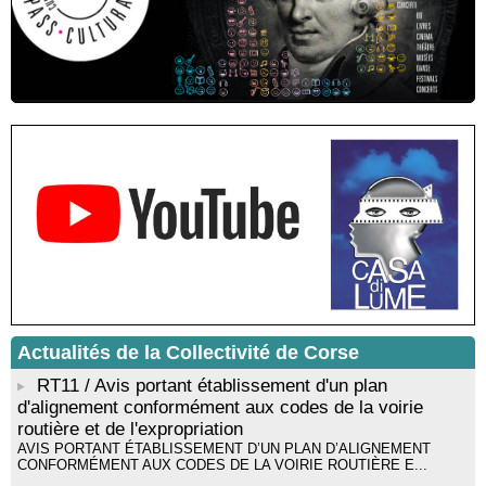
Sardegna - Mediateca di castagniccia Mare è monti - I Fulelli
Résidence d’écriture et de recherche de l’écrivaine Cécilia
Castelli - Institut Mémoires de l'Edition Contemporaine - Caen /
Médiathèque de Castagniccia Mare et Monti - I Fulelli
Rencontre / dédicace avec Lucrèce Luciani autour de son
livre « La ballade du pendu du Niolu» - Mediateca territuriale di
Santa Lucia di Tallà
Mise en musique d’un livre jeunesse par Annik Meschinet,
musicienne pédagogue : Ateliers d’expression sonore, vocale,
rythmique et corporelle - Mediateca territuriale di Santa Lucia di
Tallà
! Événement reporté ! Cycle de conférences peinture animé
par Alexandre Dominati - Mediateca territuriale di Santa Lucia di
Tallà
Actualités de la Collectivité de Corse
RT11 / Avis portant établissement d'un plan
d'alignement conformément aux codes de la voirie
routière et de l'expropriation
AVIS PORTANT ÉTABLISSEMENT D’UN PLAN D’ALIGNEMENT
CONFORMÉMENT AUX CODES DE LA VOIRIE ROUTIÈRE E...