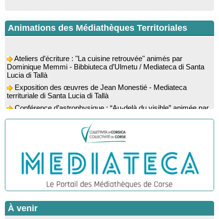
Animations des Médiathèques Territoriales
Ateliers d’écriture : "La cuisine retrouvée" animés par
Dominique Memmi - Bibbiuteca d’Ulmetu / Mediateca di Santa
Lucia di Tallà
Exposition des œuvres de Jean Monestié - Mediateca
territuriale di Santa Lucia di Tallà
Conférence d’astrophysique : “Au-delà du visible” animée par
l’astrophysicien Paul Guerrini - Médiathèque - Pitretu è
Bicchisgià
Exposition des œuvres de Dominique Malberti Morin :
"Racines, peintures acryliques et aquarelles" - Mediateca
territuriale di Santa Lucia di Tallà
Animation : "Petits lecteurs" - Médiathèque - Pitretu è
Bicchisgià
Spectacle musical : "Viaghju in Corsica cù Regina & Bruno",
hommage au duo mythique de la chanson corse interprété par
Marie-Elsa Picciocchi (chant), Marc’Antò Belgodere (chant et
gutare) et Jacky Le Menn (claviers) - Salle des fêtes - Cuzzà
À venir
Lecture musicale : "Frida par les mots" proposée par la