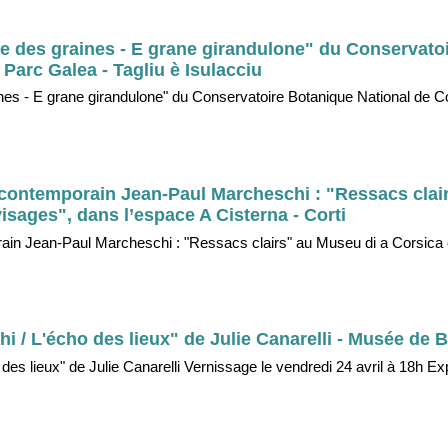
e des graines - E grane girandulone" du Conservato
Parc Galea - Tagliu è Isulacciu
ines - E grane girandulone" du Conservatoire Botanique National de 
e contemporain Jean-Paul Marcheschi : "Ressacs clai
isages", dans l’espace A Cisterna - Corti
orain Jean-Paul Marcheschi : "Ressacs clairs" au Museu di a Corsica 
hi / L'écho des lieux" de Julie Canarelli - Musée de B
 des lieux" de Julie Canarelli Vernissage le vendredi 24 avril à 18h Exp