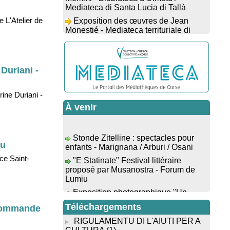
Exposition des œuvres de Jean
 L'Atelier de
Monestié - Mediateca territuriale di
Santa Lucia di Tallà
Conférence d’astrophysique : “Au-
delà du visible” animée par
l’astrophysicien Paul Guerrini -
Duriani -
Médiathèque - Pitretu è Bicchisgià
Exposition des œuvres de
ine Duriani -
Dominique Malberti Morin : "Racines,
peintures acryliques et aquarelles" -
À venir
Mediateca territuriale di Santa Lucia di
Tallà
Stonde Zitelline : spectacles pour
Animation : "Petits lecteurs" -
enfants - Marignana / Arburi / Osani
iu
Médiathèque - Pitretu è Bicchisgià
"E Statinate" Festival littéraire
Veillée de contes à la forêt
ce Saint-
proposé par Musanostra - Forum de
enchantée "U Mondu ditu mignuleddu"
Lumiu
par la Caravane de Conteurs - Currà
Exposition photographique "Un
Colloque : "Taravu : terre de
Paese Vivu" proposé par l’association
patrimoines", Regards sur le
Paese di U Prunu - U Prunu
Téléchargements
(Commande
patrimoine religieux, roman, thermal et
"Evviva u Capicorsu" : Alimea è
littéraire - Spaziu Jean-Marc Fiamma -
RIGULAMENTU DI L'AIUTI PER A
musica - Place de l'église - Barrettali
A Sarra di Farru