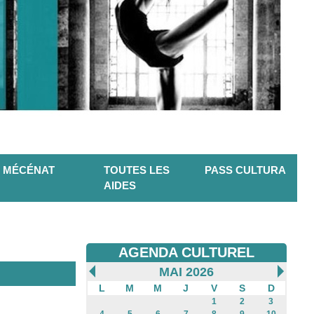
MÉCÉNAT
TOUTES LES
PASS CULTURA
AIDES
AGENDA CULTUREL
MAI 2026
L
M
M
J
V
S
D
1
2
3