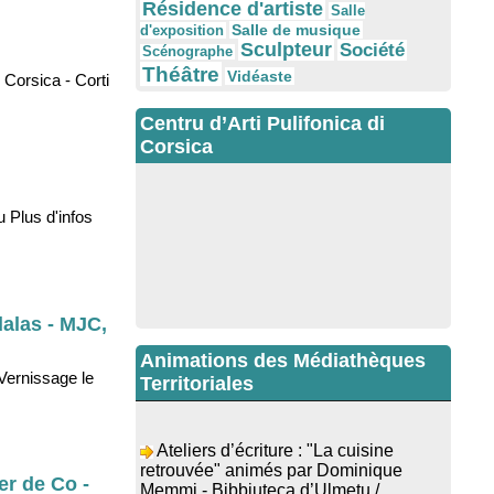
Résidence d'artiste
Salle
Salle de musique
d'exposition
Sculpteur
Société
Scénographe
Théâtre
Vidéaste
Corsica - Corti
Centru d’Arti Pulifonica di
Corsica
 Plus d'infos
alas - MJC,
Animations des Médiathèques
Vernissage le
Territoriales
Ateliers d’écriture : "La cuisine
retrouvée" animés par Dominique
Memmi - Bibbiuteca d’Ulmetu /
er de Co -
Mediateca di Santa Lucia di Tallà