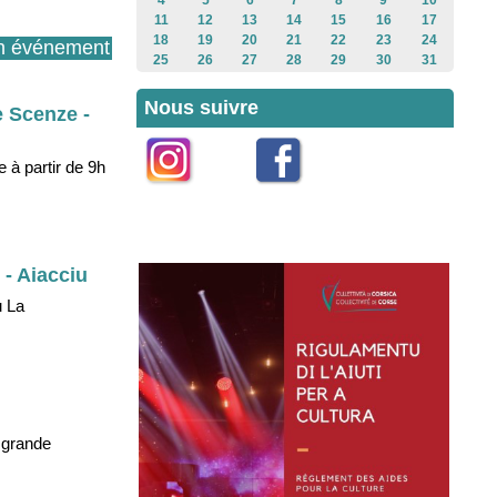
4
5
6
7
8
9
10
11
12
13
14
15
16
17
18
19
20
21
22
23
24
n événement
25
26
27
28
29
30
31
Nous suivre
e Scenze -
 à partir de 9h
Instagram
Facebook
 - Aiacciu
u La
 grande