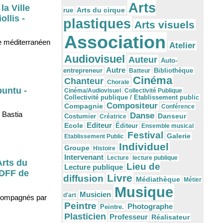
Arts
la Ville
Arts du cirque
rue
llis -
plastiques
Arts visuels
Association
tre méditerranéen
Atelier
Audiovisuel
Auteur
Auto-
Autre
Bibliothèque
entrepreneur
Batteur
Cinéma
Chanteur
Chorale
puntu -
Cinéma/Audiovisuel
Collectivité Publique
Collectivité publique / Etablissement public
Compositeur
Compagnie
Conférence
- Bastia
Danse
Danseur
Costumier
Créatrice
Editeur
Ecole
Éditeur
Ensemble musical
Festival
Galerie
Etablissement Public
Individuel
Groupe
Histoire
Intervenant
Lecture
lecture publique
Arts du
Lieu de
Lecture publique
IDFF de
Livre
diffusion
Médiathèque
Métier
Musique
Musicien
d'art
accompagnés par
Peintre
Photographe
Peintre.
Plasticien
Professeur
Réalisateur