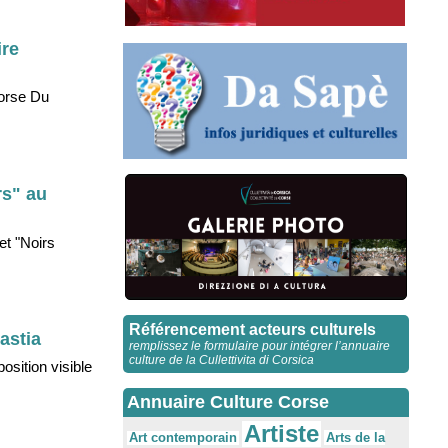
ire
Corse Du
rs" au
et "Noirs
Référencement acteurs culturels
astia
remplissez le formulaire pour intégrer l’annuaire
culture de la Cullettivita di Corsica
osition visible
Annuaire Culture Corse
Artiste
Arts de la
Art contemporain