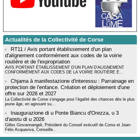
Sardegna - Mediateca di castagniccia Mare è monti - I Fulelli
Résidence d’écriture et de recherche de l’écrivaine Cécilia
Castelli - Institut Mémoires de l'Edition Contemporaine - Caen /
Médiathèque de Castagniccia Mare et Monti - I Fulelli
Rencontre / dédicace avec Lucrèce Luciani autour de son
livre « La ballade du pendu du Niolu» - Mediateca territuriale di
Actualités de la Collectivité de Corse
Santa Lucia di Tallà
RT11 / Avis portant établissement d'un plan
d'alignement conformément aux codes de la voirie
routière et de l'expropriation
AVIS PORTANT ÉTABLISSEMENT D’UN PLAN D’ALIGNEMENT
CONFORMÉMENT AUX CODES DE LA VOIRIE ROUTIÈRE E...
Chjama à manifestazione d'interessu : Parrainage en
protection de l'enfance. Création et déploiement d'une
offre sur 2026 et 2027
La Collectivité de Corse s'engage pour l’égalité des chances dès le plus
jeune âge, en agissant su...
Inaugurazione di u Ponte Biancu d'Orezza, u 3
d'aostu di u 2026
Gilles Giovannangeli, Président du Conseil exécutif de Corse et Jean-
Félix Acquaviva, Conseille...