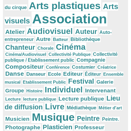
Arts plastiques
Arts
du cirque
Association
visuels
Audiovisuel
Auteur
Atelier
Auto-
Autre
Bibliothèque
entrepreneur
Batteur
Cinéma
Chanteur
Chorale
Cinéma/Audiovisuel
Collectivité Publique
Collectivité
Compagnie
publique / Etablissement public
Compositeur
Conférence
Costumier
Créatrice
Danse
Editeur
Danseur
Ecole
Éditeur
Ensemble
Festival
Galerie
musical
Etablissement Public
Individuel
Intervenant
Groupe
Histoire
Lieu
Lecture publique
Lecture
lecture publique
Livre
de diffusion
Médiathèque
Métier d'art
Musique
Peintre
Musicien
Peintre.
Plasticien
Photographe
Professeur