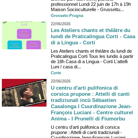
professionnel Lundi 22 juin de 17h à 19h
Maison Socioculturelle - Grussettu...
Grosseto-Prugna
22/06/2026
Les Ateliers chants et théâtre du
lundi de Praticalingua Corti - Casa
di a Lingua - Corti
Les Ateliers chants et théâtre du lundi de
Praticalingua Corti Tous les lundis à partir
de 18h Casa di a Lingua - Corti L'attelli
Luni / casa di...
Corte
22/06/2026
U centru d'arti pulifonica di
corsica prupone : Attelli di canti
tradiziunali incù Sébastien
Casalonga I Cuurdinazione Jean-
François Luciani - Centre culturel
Anima - I Prunelli di Fiumorbu
U centru d'arti pulifonica di corsica
prupone : Attelli di canti tradiziunali -
Cuurdinazione Jean-François Luciani