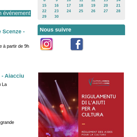
8
9
10
11
12
13
14
15
16
17
18
19
20
21
22
23
24
25
26
27
28
n événement
29
30
Nous suivre
e Scenze -
 à partir de 9h
Instagram
Facebook
 - Aiacciu
u La
 grande