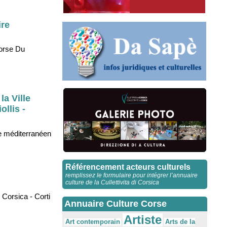
ire
Corse Du
la Ville
llis -
tre méditerranéen
Référencement acteurs culturels
remplissez le formulaire pour intégrer l’annuaire
culture de la Cullettivita di Corsica
Corsica - Corti
Annuaire Culture Corse
Artiste
Arts de la
Art contemporain