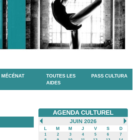
MÉCÉNAT
TOUTES LES
PASS CULTURA
AIDES
AGENDA CULTUREL
JUIN 2026
L
M
M
J
V
S
D
1
2
3
4
5
6
7