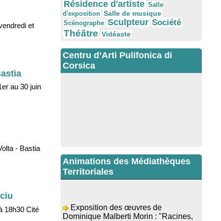
Résidence d'artiste
Salle
Salle de musique
d'exposition
Sculpteur
Société
Scénographe
vendredi et
Théâtre
Vidéaste
Centru d’Arti Pulifonica di
Corsica
Bastia
1er au 30 juin
olta - Bastia
Animations des Médiathèques
Territoriales
cciu
Exposition des œuvres de
Dominique Malberti Morin : "Racines,
 à 18h30 Cité
peintures acryliques et aquarelles" -