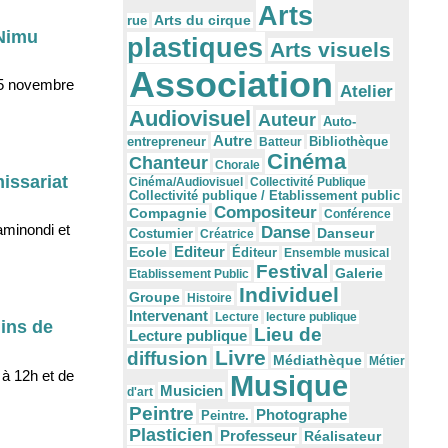
Arts
Arts du cirque
rue
"Nimu
plastiques
Arts visuels
Association
u 5 novembre
Atelier
Audiovisuel
Auteur
Auto-
Autre
Bibliothèque
entrepreneur
Batteur
Cinéma
Chanteur
Chorale
issariat
Cinéma/Audiovisuel
Collectivité Publique
Collectivité publique / Etablissement public
Compositeur
Compagnie
Conférence
minondi et
Danse
Danseur
Costumier
Créatrice
Editeur
Ecole
Éditeur
Ensemble musical
Festival
Galerie
Etablissement Public
Individuel
Groupe
Histoire
Intervenant
Lecture
lecture publique
ins de
Lieu de
Lecture publique
Livre
diffusion
Médiathèque
Métier
 à 12h et de
Musique
Musicien
d'art
Peintre
Photographe
Peintre.
Plasticien
Professeur
Réalisateur