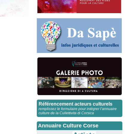
Référencement acteurs culturels
remplissez le formulaire pour intégrer l’annuaire
culture de la Cullettivita di Corsica
Annuaire Culture Corse