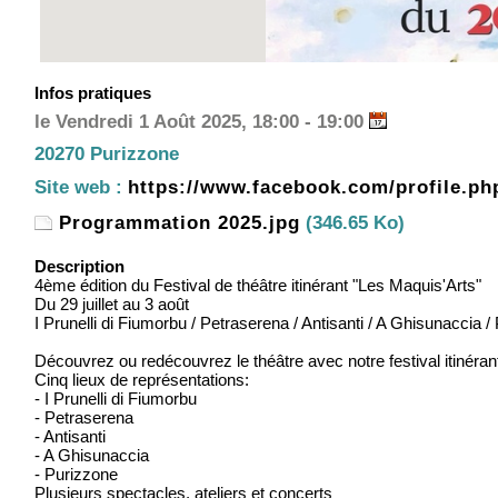
Infos pratiques
le Vendredi 1 Août 2025, 18:00 - 19:00
20270 Purizzone
Site web :
https://www.facebook.com/profile.p
Programmation 2025.jpg
(346.65 Ko)
Description
4ème édition du Festival de théâtre itinérant "Les Maquis'Arts"
Du 29 juillet au 3 août
I Prunelli di Fiumorbu / Petraserena / Antisanti / A Ghisunaccia /
Découvrez ou redécouvrez le théâtre avec notre festival itinérant
Cinq lieux de représentations:
- I Prunelli di Fiumorbu
- Petraserena
- Antisanti
- A Ghisunaccia
- Purizzone
Plusieurs spectacles, ateliers et concerts