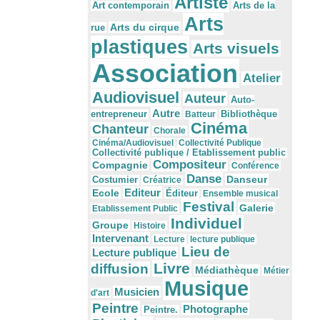
Artiste
Arts de la
Art contemporain
Arts
Arts du cirque
rue
plastiques
Arts visuels
Association
Atelier
Audiovisuel
Auteur
Auto-
Autre
Bibliothèque
entrepreneur
Batteur
Cinéma
Chanteur
Chorale
Cinéma/Audiovisuel
Collectivité Publique
Collectivité publique / Etablissement public
Compositeur
Compagnie
Conférence
Danse
Danseur
Costumier
Créatrice
Editeur
Ecole
Éditeur
Ensemble musical
Festival
Galerie
Etablissement Public
Individuel
Groupe
Histoire
Intervenant
Lecture
lecture publique
Lieu de
Lecture publique
Livre
diffusion
Médiathèque
Métier
Musique
Musicien
d'art
Peintre
Photographe
Peintre.