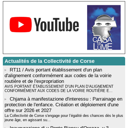
Sardegna - Mediateca di castagniccia Mare è monti - I Fulelli
Résidence d’écriture et de recherche de l’écrivaine Cécilia
Castelli - Institut Mémoires de l'Edition Contemporaine - Caen /
Médiathèque de Castagniccia Mare et Monti - I Fulelli
Rencontre / dédicace avec Lucrèce Luciani autour de son
livre « La ballade du pendu du Niolu» - Mediateca territuriale di
Santa Lucia di Tallà
Mise en musique d’un livre jeunesse par Annik Meschinet,
musicienne pédagogue : Ateliers d’expression sonore, vocale,
rythmique et corporelle - Mediateca territuriale di Santa Lucia di
Tallà
Actualités de la Collectivité de Corse
! Événement reporté ! Cycle de conférences peinture animé
par Alexandre Dominati - Mediateca territuriale di Santa Lucia di
RT11 / Avis portant établissement d'un plan
Tallà
d'alignement conformément aux codes de la voirie
routière et de l'expropriation
AVIS PORTANT ÉTABLISSEMENT D’UN PLAN D’ALIGNEMENT
CONFORMÉMENT AUX CODES DE LA VOIRIE ROUTIÈRE E...
Chjama à manifestazione d'interessu : Parrainage en
protection de l'enfance. Création et déploiement d'une
offre sur 2026 et 2027
La Collectivité de Corse s'engage pour l’égalité des chances dès le plus
jeune âge, en agissant su...