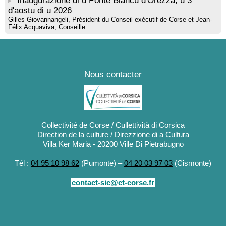
Inaugurazione di u Ponte Biancu d'Orezza, u 3
d'aostu di u 2026
Gilles Giovannangeli, Président du Conseil exécutif de Corse et Jean-
Félix Acquaviva, Conseille...
Nous contacter
Collectivité de Corse / Cullettività di Corsica
Direction de la culture / Direzzione di a Cultura
Villa Ker Maria - 20200 Ville Di Pietrabugno
Tél :
04 95 10 98 62
(Pumonte) –
04 20 03 97 03
(Cismonte)
contact-sic@ct-corse.fr