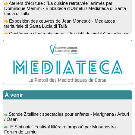
Ateliers d’écriture : "La cuisine retrouvée" animés par
Dominique Memmi - Bibbiuteca d’Ulmetu / Mediateca di Santa
Lucia di Tallà
Exposition des œuvres de Jean Monestié - Mediateca
territuriale di Santa Lucia di Tallà
Conférence d’astrophysique : “Au-delà du visible” animée par
l’astrophysicien Paul Guerrini - Médiathèque - Pitretu è
Bicchisgià
Exposition des œuvres de Dominique Malberti Morin :
"Racines, peintures acryliques et aquarelles" - Mediateca
territuriale di Santa Lucia di Tallà
Animation : "Petits lecteurs" - Médiathèque - Pitretu è
Bicchisgià
Veillée de contes à la forêt enchantée "U Mondu ditu
mignuleddu" par la Caravane de Conteurs - Currà
Colloque : "Taravu : terre de patrimoines", Regards sur le
À venir
patrimoine religieux, roman, thermal et littéraire - Spaziu Jean-
Marc Fiamma - A Sarra di Farru
Spectacle musical : "Viaghju in Corsica cù Regina & Bruno",
Stonde Zitelline : spectacles pour enfants - Marignana / Arburi
hommage au duo mythique de la chanson corse interprété par
/ Osani
Marie-Elsa Picciocchi (chant), Marc’Antò Belgodere (chant et
"E Statinate" Festival littéraire proposé par Musanostra -
gutare) et Jacky Le Menn (claviers) - Salle des fêtes - Cuzzà
Forum de Lumiu
Lecture musicale : "Frida par les mots" proposée par la