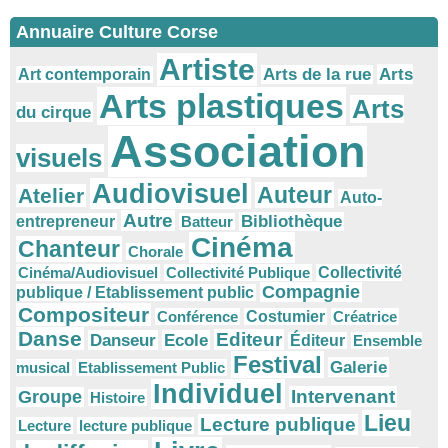
Annuaire Culture Corse
Artiste
Arts
Arts de la rue
Art contemporain
Arts plastiques
Arts
du cirque
Association
visuels
Audiovisuel
Auteur
Atelier
Auto-
Autre
Bibliothèque
entrepreneur
Batteur
Cinéma
Chanteur
Chorale
Cinéma/Audiovisuel
Collectivité Publique
Collectivité
Compagnie
publique / Etablissement public
Compositeur
Conférence
Costumier
Créatrice
Danse
Editeur
Danseur
Ecole
Éditeur
Ensemble
Festival
Galerie
musical
Etablissement Public
Individuel
Intervenant
Groupe
Histoire
Lieu
Lecture publique
Lecture
lecture publique