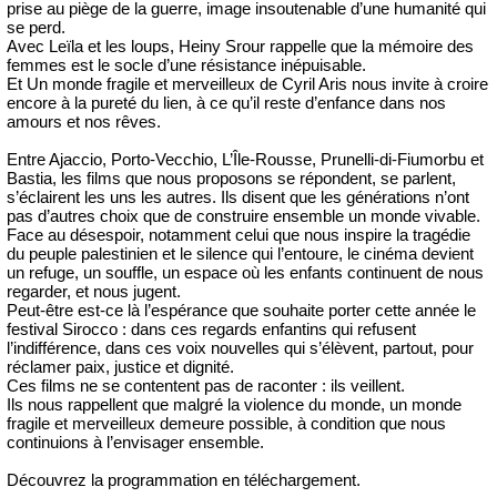
prise au piège de la guerre, image insoutenable d’une humanité qui
se perd.
Avec Leïla et les loups, Heiny Srour rappelle que la mémoire des
femmes est le socle d’une résistance inépuisable.
Et Un monde fragile et merveilleux de Cyril Aris nous invite à croire
encore à la pureté du lien, à ce qu’il reste d’enfance dans nos
amours et nos rêves.
Entre Ajaccio, Porto-Vecchio, L’Île-Rousse, Prunelli-di-Fiumorbu et
Bastia, les films que nous proposons se répondent, se parlent,
s’éclairent les uns les autres. Ils disent que les générations n’ont
pas d’autres choix que de construire ensemble un monde vivable.
Face au désespoir, notamment celui que nous inspire la tragédie
du peuple palestinien et le silence qui l’entoure, le cinéma devient
un refuge, un souffle, un espace où les enfants continuent de nous
regarder, et nous jugent.
Peut-être est-ce là l’espérance que souhaite porter cette année le
festival Sirocco : dans ces regards enfantins qui refusent
l’indifférence, dans ces voix nouvelles qui s’élèvent, partout, pour
réclamer paix, justice et dignité.
Ces films ne se contentent pas de raconter : ils veillent.
Ils nous rappellent que malgré la violence du monde, un monde
fragile et merveilleux demeure possible, à condition que nous
continuions à l’envisager ensemble.
Découvrez la programmation en téléchargement.