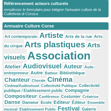
Référencement acteurs culturels
remplissez le formulaire pour intégrer l’annuaire culture de la
Cullettivita di Corsica
Annuaire Culture Corse
Artiste
Arts
Arts de la rue
Art contemporain
Arts plastiques
Arts
du cirque
Association
visuels
Audiovisuel
Auteur
Atelier
Auto-
Autre
Bibliothèque
entrepreneur
Batteur
Cinéma
Chanteur
Chorale
Cinéma/Audiovisuel
Collectivité Publique
Collectivité
Compagnie
publique / Etablissement public
Compositeur
Conférence
Costumier
Créatrice
Danse
Editeur
Danseur
Ecole
Éditeur
Ensemble
Festival
Galerie
musical
Etablissement Public