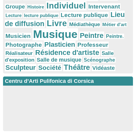
Individuel
Intervenant
Groupe
Histoire
Lieu
Lecture publique
Lecture
lecture publique
Livre
de diffusion
Médiathèque
Métier d'art
Musique
Peintre
Musicien
Peintre.
Plasticien
Photographe
Professeur
Résidence d'artiste
Réalisateur
Salle
Salle de musique
d'exposition
Scénographe
Théâtre
Sculpteur
Société
Vidéaste
Centru d’Arti Pulifonica di Corsica