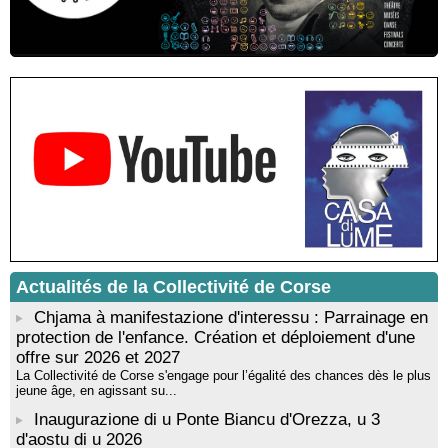
Castelli - Institut Mémoires de l'Edition Contemporaine - Caen /
Médiathèque de Castagniccia Mare et Monti - I Fulelli
Rencontre / dédicace avec Lucrèce Luciani autour de son
livre « La ballade du pendu du Niolu» - Mediateca territuriale di
Santa Lucia di Tallà
Mise en musique d’un livre jeunesse par Annik Meschinet,
musicienne pédagogue : Ateliers d’expression sonore, vocale,
rythmique et corporelle - Mediateca territuriale di Santa Lucia di
Tallà
! Événement reporté ! Cycle de conférences peinture animé
par Alexandre Dominati - Mediateca territuriale di Santa Lucia di
Tallà
Actualités de la Collectivité de Corse
Chjama à manifestazione d'interessu : Parrainage en
protection de l'enfance. Création et déploiement d'une
offre sur 2026 et 2027
La Collectivité de Corse s'engage pour l’égalité des chances dès le plus
jeune âge, en agissant su...
Inaugurazione di u Ponte Biancu d'Orezza, u 3
d'aostu di u 2026