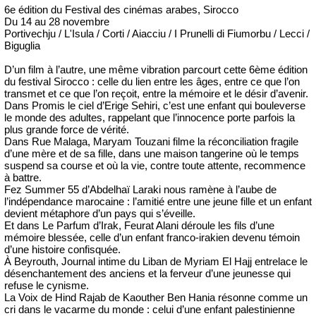
6e édition du Festival des cinémas arabes, Sirocco
Du 14 au 28 novembre
Portivechju / L'Isula / Corti / Aiacciu / I Prunelli di Fiumorbu / Lecci /
Biguglia
D’un film à l’autre, une même vibration parcourt cette 6ème édition
du festival Sirocco : celle du lien entre les âges, entre ce que l’on
transmet et ce que l’on reçoit, entre la mémoire et le désir d’avenir.
Dans Promis le ciel d’Erige Sehiri, c’est une enfant qui bouleverse
le monde des adultes, rappelant que l’innocence porte parfois la
plus grande force de vérité.
Dans Rue Malaga, Maryam Touzani filme la réconciliation fragile
d’une mère et de sa fille, dans une maison tangerine où le temps
suspend sa course et où la vie, contre toute attente, recommence
à battre.
Fez Summer 55 d’Abdelhaï Laraki nous ramène à l’aube de
l’indépendance marocaine : l’amitié entre une jeune fille et un enfant
devient métaphore d’un pays qui s’éveille.
Et dans Le Parfum d’Irak, Feurat Alani déroule les fils d’une
mémoire blessée, celle d’un enfant franco-irakien devenu témoin
d’une histoire confisquée.
À Beyrouth, Journal intime du Liban de Myriam El Hajj entrelace le
désenchantement des anciens et la ferveur d’une jeunesse qui
refuse le cynisme.
La Voix de Hind Rajab de Kaouther Ben Hania résonne comme un
cri dans le vacarme du monde : celui d’une enfant palestinienne