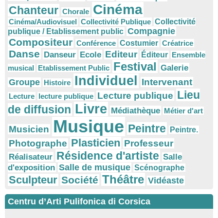
Cinéma
Chanteur
Chorale
Cinéma/Audiovisuel
Collectivité Publique
Collectivité
Compagnie
publique / Etablissement public
Compositeur
Conférence
Costumier
Créatrice
Danse
Editeur
Danseur
Ecole
Éditeur
Ensemble
Festival
Galerie
musical
Etablissement Public
Individuel
Intervenant
Groupe
Histoire
Lieu
Lecture publique
Lecture
lecture publique
Livre
de diffusion
Médiathèque
Métier d'art
Musique
Peintre
Musicien
Peintre.
Plasticien
Photographe
Professeur
Résidence d'artiste
Réalisateur
Salle
Salle de musique
d'exposition
Scénographe
Théâtre
Sculpteur
Société
Vidéaste
Centru d’Arti Pulifonica di Corsica