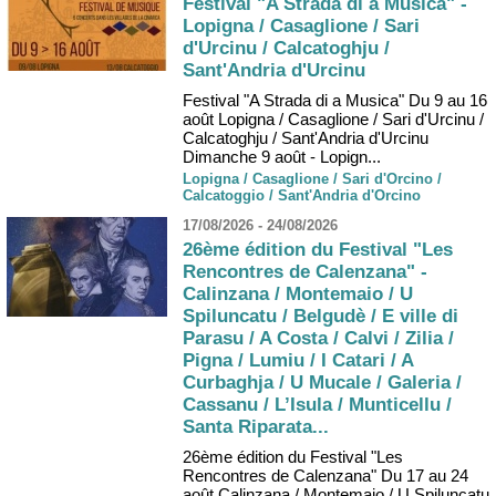
Festival "A Strada di a Musica" -
Lopigna / Casaglione / Sari
d'Urcinu / Calcatoghju /
Sant'Andria d'Urcinu
Festival "A Strada di a Musica" Du 9 au 16
août Lopigna / Casaglione / Sari d'Urcinu /
Calcatoghju / Sant'Andria d'Urcinu
Dimanche 9 août - Lopign...
Lopigna / Casaglione / Sari d'Orcino /
Calcatoggio / Sant'Andria d'Orcino
17/08/2026 - 24/08/2026
26ème édition du Festival "Les
Rencontres de Calenzana" -
Calinzana / Montemaio / U
Spiluncatu / Belgudè / E ville di
Parasu / A Costa / Calvi / Zilia /
Pigna / Lumiu / I Catari / A
Curbaghja / U Mucale / Galeria /
Cassanu / L’Isula / Munticellu /
Santa Riparata...
26ème édition du Festival "Les
Rencontres de Calenzana" Du 17 au 24
août Calinzana / Montemaio / U Spiluncatu