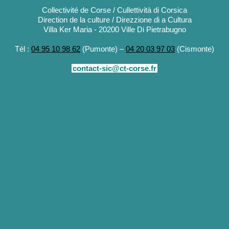
Collectivité de Corse / Cullettività di Corsica
Direction de la culture / Direzzione di a Cultura
Villa Ker Maria - 20200 Ville Di Pietrabugno
Tél :
04 95 10 98 62
(Pumonte) –
04 20 03 97 03
(Cismonte)
contact-sic@ct-corse.fr