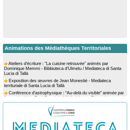
Animations des Médiathèques Territoriales
Ateliers d’écriture : "La cuisine retrouvée" animés par
Dominique Memmi - Bibbiuteca d’Ulmetu / Mediateca di Santa
Lucia di Tallà
Exposition des œuvres de Jean Monestié - Mediateca
territuriale di Santa Lucia di Tallà
Conférence d’astrophysique : “Au-delà du visible” animée par
l’astrophysicien Paul Guerrini - Médiathèque - Pitretu è
Bicchisgià
Exposition des œuvres de Dominique Malberti Morin :
"Racines, peintures acryliques et aquarelles" - Mediateca
territuriale di Santa Lucia di Tallà
Animation : "Petits lecteurs" - Médiathèque - Pitretu è
Bicchisgià