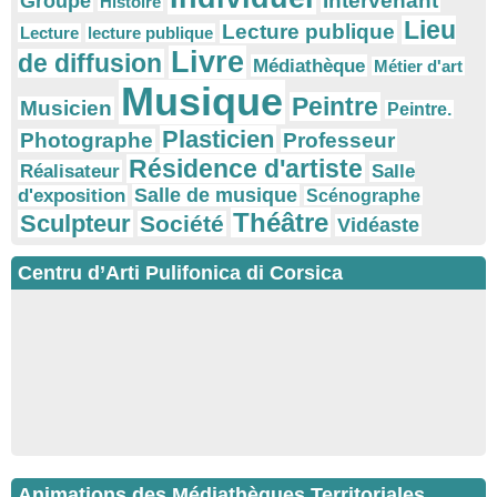
Intervenant
Groupe
Histoire
Lieu
Lecture publique
Lecture
lecture publique
Livre
de diffusion
Médiathèque
Métier d'art
Musique
Peintre
Musicien
Peintre.
Plasticien
Photographe
Professeur
Résidence d'artiste
Réalisateur
Salle
Salle de musique
d'exposition
Scénographe
Théâtre
Sculpteur
Société
Vidéaste
Centru d’Arti Pulifonica di Corsica
Animations des Médiathèques Territoriales