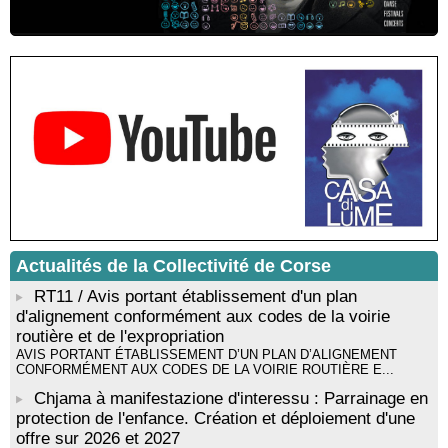
Andreani - Bucugnà / Zonza
Résidence de peinture et exposition de l’artiste Aponi : "Cœur
ouvert en citadelle" en partenariat avec la commune de Santa
Lucia di Tallà - Mediateca territuriale di Santa Lucia di Tallà
! EVENEMENT REPORTE ! Rencontre / dédicace avec
Gilles Antonioli autour de son ouvrage “Testa Mora - Les
Rivages du destin” - Afà / Prupià / Santa Lucia di Tallà
Residenza di scrittura di Angela Nicolai, Trà Corsica è
Sardegna - Mediateca di castagniccia Mare è monti - I Fulelli
Résidence d’écriture et de recherche de l’écrivaine Cécilia
Castelli - Institut Mémoires de l'Edition Contemporaine - Caen /
Médiathèque de Castagniccia Mare et Monti - I Fulelli
Rencontre / dédicace avec Lucrèce Luciani autour de son
Actualités de la Collectivité de Corse
livre « La ballade du pendu du Niolu» - Mediateca territuriale di
Santa Lucia di Tallà
RT11 / Avis portant établissement d'un plan
d'alignement conformément aux codes de la voirie
routière et de l'expropriation
AVIS PORTANT ÉTABLISSEMENT D’UN PLAN D’ALIGNEMENT
CONFORMÉMENT AUX CODES DE LA VOIRIE ROUTIÈRE E...
Chjama à manifestazione d'interessu : Parrainage en
protection de l'enfance. Création et déploiement d'une
offre sur 2026 et 2027