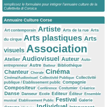
remplissez le formulaire pour intégrer l’annuaire culture de la
Cullettivita di Corsica
Annuaire Culture Corse
Artiste
Arts
Arts de la rue
Art contemporain
Arts plastiques
Arts
du cirque
Association
visuels
Audiovisuel
Auteur
Atelier
Auto-
Autre
Bibliothèque
entrepreneur
Batteur
Cinéma
Chanteur
Chorale
Cinéma/Audiovisuel
Collectivité Publique
Collectivité
Compagnie
publique / Etablissement public
Compositeur
Conférence
Costumier
Créatrice
Danse
Editeur
Danseur
Ecole
Éditeur
Ensemble
Festival
Galerie
musical
Etablissement Public
Individuel