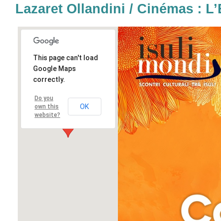
Lazaret Ollandini / Cinémas : L’E
This page can't load
Google Maps
correctly.
Do you
OK
own this
website?