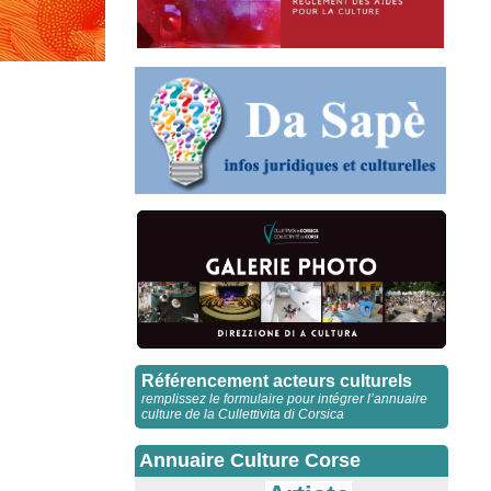
Référencement acteurs culturels
remplissez le formulaire pour intégrer l’annuaire
culture de la Cullettivita di Corsica
Annuaire Culture Corse