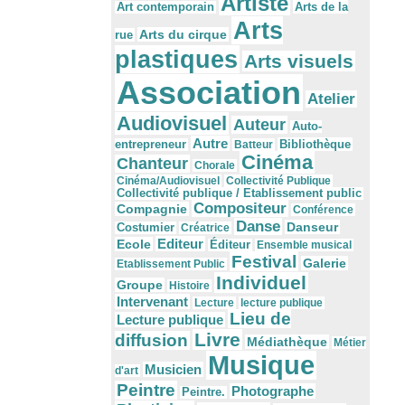
Artiste
Arts de la
Art contemporain
Arts
Arts du cirque
rue
plastiques
Arts visuels
Association
Atelier
Audiovisuel
Auteur
Auto-
Autre
Bibliothèque
entrepreneur
Batteur
Cinéma
Chanteur
Chorale
Cinéma/Audiovisuel
Collectivité Publique
Collectivité publique / Etablissement public
Compositeur
Compagnie
Conférence
Danse
Danseur
Costumier
Créatrice
Editeur
Ecole
Éditeur
Ensemble musical
Festival
Galerie
Etablissement Public
Individuel
Groupe
Histoire
Intervenant
Lecture
lecture publique
Lieu de
Lecture publique
Livre
diffusion
Médiathèque
Métier
Musique
Musicien
d'art
Peintre
Photographe
Peintre.