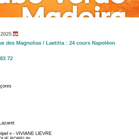
 2025
Rue des Magnolias / Laetitia : 24 cours Napoléon
 83 72
Açores
 Lazaret
ipel » - VIVIANE LIEVRE
IQUE ROBELIN