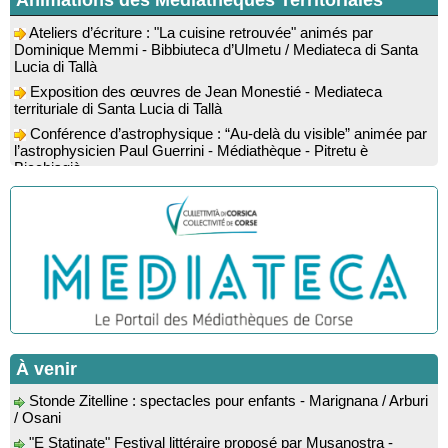
Animations des Médiathèques Territoriales
Ateliers d’écriture : "La cuisine retrouvée" animés par
Dominique Memmi - Bibbiuteca d’Ulmetu / Mediateca di Santa
Lucia di Tallà
Exposition des œuvres de Jean Monestié - Mediateca
territuriale di Santa Lucia di Tallà
Conférence d’astrophysique : “Au-delà du visible” animée par
l’astrophysicien Paul Guerrini - Médiathèque - Pitretu è
Bicchisgià
Exposition des œuvres de Dominique Malberti Morin :
"Racines, peintures acryliques et aquarelles" - Mediateca
territuriale di Santa Lucia di Tallà
Animation : "Petits lecteurs" - Médiathèque - Pitretu è
Bicchisgià
Veillée de contes à la forêt enchantée "U Mondu ditu
mignuleddu" par la Caravane de Conteurs - Currà
Colloque : "Taravu : terre de patrimoines", Regards sur le
patrimoine religieux, roman, thermal et littéraire - Spaziu Jean-
Marc Fiamma - A Sarra di Farru
À venir
Spectacle musical : "Viaghju in Corsica cù Regina & Bruno",
Stonde Zitelline : spectacles pour enfants - Marignana / Arburi
hommage au duo mythique de la chanson corse interprété par
/ Osani
Marie-Elsa Picciocchi (chant), Marc’Antò Belgodere (chant et
"E Statinate" Festival littéraire proposé par Musanostra -
gutare) et Jacky Le Menn (claviers) - Salle des fêtes - Cuzzà
Forum de Lumiu
Lecture musicale : "Frida par les mots" proposée par la