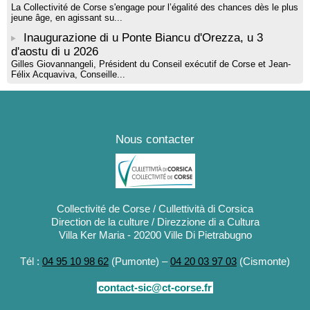
La Collectivité de Corse s'engage pour l’égalité des chances dès le plus
jeune âge, en agissant su...
Inaugurazione di u Ponte Biancu d'Orezza, u 3
d'aostu di u 2026
Gilles Giovannangeli, Président du Conseil exécutif de Corse et Jean-
Félix Acquaviva, Conseille...
Nous contacter
Collectivité de Corse / Cullettività di Corsica
Direction de la culture / Direzzione di a Cultura
Villa Ker Maria - 20200 Ville Di Pietrabugno
Tél :
04 95 10 98 62
(Pumonte) –
04 20 03 97 03
(Cismonte)
contact-sic@ct-corse.fr