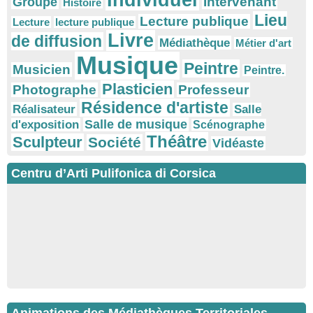
Individuel
Intervenant
Groupe
Histoire
Lieu
Lecture publique
Lecture
lecture publique
Livre
de diffusion
Médiathèque
Métier d'art
Musique
Peintre
Musicien
Peintre.
Plasticien
Photographe
Professeur
Résidence d'artiste
Réalisateur
Salle
Salle de musique
d'exposition
Scénographe
Théâtre
Sculpteur
Société
Vidéaste
Centru d’Arti Pulifonica di Corsica