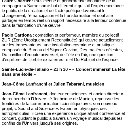
Laure Chartier
: musicienne et performeuse fondatrice de la
compagnie « Same same but different » qui fait l’expérience avec
le public de la création et de l’acte poétique favorisant le
changement, l’émancipation et la transformation et souhaite
partager en temps réel un rapport nécessaire à la lenteur contenue
dans la fabrication d’une œuvre.
Paolo Cardona
: comédien et performeur, membre du collectif
ZUR (Zone Utopiquement Reconstituée) qui œuvre actuellement
sur les Impesanteurs, une installation cosmique et artistique
composée du Bureau del Signor Calvino, Des matières célestes,
Du pavillon d’écoute universel, de Tête en l’air, une question
d’équilibre, de L’orbite extraterrestre et Du Robinet de l’espace.
Sainte-Lucie-de-Tallano – 21 h 30 – « Concert immersif La tête
dans une étoile »
Jean-Côme Lanfranchi et Julien Tabarani, musicien
Jean-Côme Lanfranchi,
docteur en sciences et ancien directeur
de recherche à l’Université Technique de Munich, repousse les
frontières de la communication scientifique avec son nouveau
projet, « Sound and Science ». Expert en physiques des
astroparticules, il crée une expérience unique alliant conférence et
concert, guidant le public à travers un voyage musical depuis les
confins de l’Univers jusqu’à ses origines.