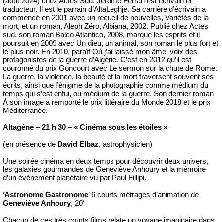
(août 2024) chez Actes Sud. Jérôme Ferrari est écrivain et
traducteur. Il est le parrain d’AltaLeghje. Sa carrière d’écrivain a
commencé en 2001 avec un recueil de nouvelles, Variétés de la
mort, et un roman, Aleph Zéro, Albiana, 2002. Publié chez Actes
sud, son roman Balco Atlantico, 2008, marque les esprits et il
poursuit en 2009 avec Un dieu, un animal, son roman le plus fort et
le plus noir. En 2010, paraît Où j’ai laissé mon âme, voix des
protagonistes de la guerre d’Algérie. C’est en 2012 qu’il est
couronné du prix Goncourt avec Le sermon sur la chute de Rome.
La guerre, la violence, la beauté et la mort traversent souvent ses
écrits, ainsi que l’énigme de la photographie comme médium du
temps qui s’est enfui, ou médium de la guerre. Son dernier roman
À son image a remporté le prix littéraire du Monde 2018 et le prix
Méditerranée.
Altagène – 21 h 30 – « Cinéma sous les étoiles »
(en présence de
David Elbaz
, astrophysicien)
Une soirée cinéma en deux temps pour découvrir deux univers,
les galaxies gourmandes de Geneviève Anhoury et la mémoire
d’un événement planétaire vu par Paul Fillipi.
‘
Astronome Gastronome
’ 6 courts métrages d’animation de
Geneviève Anhoury
, 20‘
Chacun de ces très courts films relate un voyage imaginaire dans