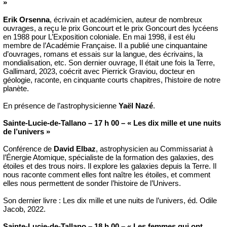
»
Erik Orsenna
, écrivain et académicien, auteur de nombreux
ouvrages, a reçu le prix Goncourt et le prix Goncourt des lycéens
en 1988 pour L’Exposition coloniale. En mai 1998, il est élu
membre de l’Académie Française. Il a publié une cinquantaine
d’ouvrages, romans et essais sur la langue, des écrivains, la
mondialisation, etc. Son dernier ouvrage, Il était une fois la Terre,
Gallimard, 2023, coécrit avec Pierrick Graviou, docteur en
géologie, raconte, en cinquante courts chapitres, l’histoire de notre
planète.
En présence de l’astrophysicienne
Yaël Nazé
.
Sainte-Lucie-de-Tallano – 17 h 00 – « Les dix mille et une nuits
de l’univers »
Conférence de
David Elbaz
, astrophysicien au Commissariat à
l’Énergie Atomique, spécialiste de la formation des galaxies, des
étoiles et des trous noirs. Il explore les galaxies depuis la Terre. Il
nous raconte comment elles font naître les étoiles, et comment
elles nous permettent de sonder l’histoire de l’Univers.
Son dernier livre : Les dix mille et une nuits de l’univers, éd. Odile
Jacob, 2022.
Sainte-Lucie-de-Tallano – 18 h 00 – « Les femmes qui ont