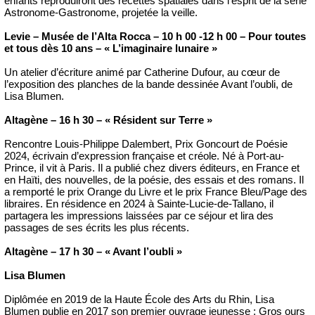
enfants reproduiront des recettes spatiales dans l’esprit de la série
Astronome-Gastronome, projetée la veille.
Levie – Musée de l’Alta Rocca – 10 h 00 -12 h 00 – Pour toutes
et tous dès 10 ans – « L’imaginaire lunaire »
Un atelier d’écriture animé par Catherine Dufour, au cœur de
l’exposition des planches de la bande dessinée Avant l’oubli, de
Lisa Blumen.
Altagène – 16 h 30 – « Résident sur Terre »
Rencontre Louis-Philippe Dalembert, Prix Goncourt de Poésie
2024, écrivain d’expression française et créole. Né à Port-au-
Prince, il vit à Paris. Il a publié chez divers éditeurs, en France et
en Haïti, des nouvelles, de la poésie, des essais et des romans. Il
a remporté le prix Orange du Livre et le prix France Bleu/Page des
libraires. En résidence en 2024 à Sainte-Lucie-de-Tallano, il
partagera les impressions laissées par ce séjour et lira des
passages de ses écrits les plus récents.
Altagène – 17 h 30 – « Avant l’oubli »
Lisa Blumen
Diplômée en 2019 de la Haute École des Arts du Rhin, Lisa
Blumen publie en 2017 son premier ouvrage jeunesse : Gros ours