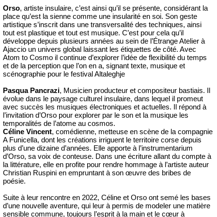
Orso
, artiste insulaire, c’est ainsi qu’il se présente, considérant la
place qu’est la sienne comme une insularité en soi. Son geste
artistique s’inscrit dans une transversalité des techniques, ainsi
tout est plastique et tout est musique. C’est pour cela qu’il
développe depuis plusieurs années au sein de l’Étrange Atelier à
Ajaccio un univers global laissant les étiquettes de côté. Avec
Atom to Cosmo il continue d’explorer l’idée de flexibilité du temps
et de la perception que l’on en a, signant texte, musique et
scénographie pour le festival Altaleghje
Pasqua Pancrazi
, Musicien producteur et compositeur bastiais. Il
évolue dans le paysage culturel insulaire, dans lequel il promeut
avec succès les musiques électroniques et actuelles. Il répond à
l’invitation d’Orso pour explorer par le son et la musique les
temporalités de l’atome au cosmos.
Céline Vincent
, comédienne, metteuse en scène de la compagnie
A Funicella, dont les créations irriguent le territoire corse depuis
plus d’une dizaine d’années. Elle apporte à l’instrumentarium
d’Orso, sa voix de conteuse. Dans une écriture allant du compte à
la littérature, elle en profite pour rendre hommage à l’artiste auteur
Christian Ruspini en empruntant à son œuvre des bribes de
poésie.
Suite à leur rencontre en 2022, Céline et Orso ont semé les bases
d’une nouvelle aventure, qui leur à permis de modeler une matière
sensible commune, toujours l’esprit à la main et le cœur à