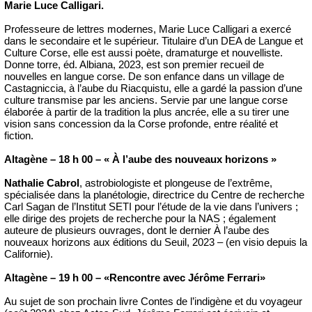
Marie Luce Calligari.
Professeure de lettres modernes, Marie Luce Calligari a exercé
dans le secondaire et le supérieur. Titulaire d’un DEA de Langue et
Culture Corse, elle est aussi poète, dramaturge et nouvelliste.
Donne torre, éd. Albiana, 2023, est son premier recueil de
nouvelles en langue corse. De son enfance dans un village de
Castagniccia, à l’aube du Riacquistu, elle a gardé la passion d’une
culture transmise par les anciens. Servie par une langue corse
élaborée à partir de la tradition la plus ancrée, elle a su tirer une
vision sans concession da la Corse profonde, entre réalité et
fiction.
Altagène – 18 h 00 – « À l’aube des nouveaux horizons »
Nathalie Cabrol
, astrobiologiste et plongeuse de l’extrême,
spécialisée dans la planétologie, directrice du Centre de recherche
Carl Sagan de l’Institut SETI pour l’étude de la vie dans l’univers ;
elle dirige des projets de recherche pour la NAS ; également
auteure de plusieurs ouvrages, dont le dernier À l’aube des
nouveaux horizons aux éditions du Seuil, 2023 – (en visio depuis la
Californie).
Altagène – 19 h 00 – «Rencontre avec Jérôme Ferrari»
Au sujet de son prochain livre Contes de l’indigène et du voyageur