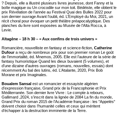
? Depuis, elle a illustré plusieurs livres jeunesse, dont Fanny et la
boîte magique ou Un crocodile sur mon toit. Bédéiste, elle obtient le
prix Révélation de l’année au Festival Quai des Bulles 2022 pour
son dernier ouvrage Avant l’oubli, éd. L’Employé du Moi, 2021, un
récit choral pour évoquer un petit théâtre préapocalyptique. Des
planches du livre sont exposées au Musée de l’Alta Rocca, à
Levie.
Altagène – 18 h 30 – « Aux confins de trois univers »
Romancière, nouvelliste en fantasy et science-fiction,
Catherine
Dufour
a reçu de nombreux prix pour son premier roman Le goût
de l’immortalité, éd. Mnemos, 2005. Elle est l’auteure de la série de
fantasy humoristique Quand les dieux buvaient (5 volumes), et
d’une dizaine d’autres ouvrages (romans, nouvelles, essais) dont
récemment Au bal des lutins, éd. L’Atalante, 2020, Prix Bob
Morane et prix Imaginales.
Boualem Sansal
est un romancier et essayiste algérien
d’expression française, Grand prix de la Francophonie et Prix
Méditerranée. Son dernier livre Vivre : Le compte à rebours,
Gallimard ,2024, s’inscrit dans la lignée de 2084 La fin du monde,
Grand Prix du roman 2015 de l’Académie française : les “Appelés“
doivent choisir dans l’humanité celles et ceux qui méritent
d’échapper à la destruction imminente de la Terre.