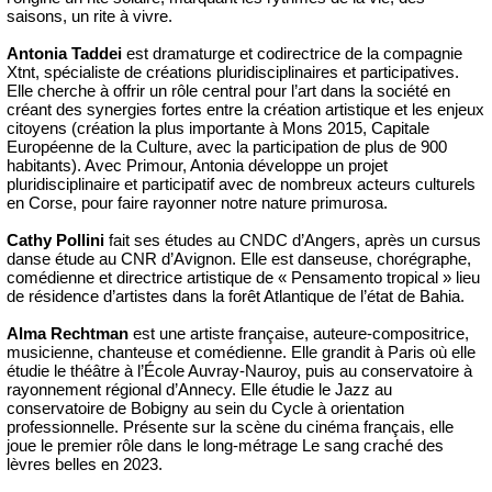
saisons, un rite à vivre.
Antonia Taddei
est dramaturge et codirectrice de la compagnie
Xtnt, spécialiste de créations pluridisciplinaires et participatives.
Elle cherche à offrir un rôle central pour l’art dans la société en
créant des synergies fortes entre la création artistique et les enjeux
citoyens (création la plus importante à Mons 2015, Capitale
Européenne de la Culture, avec la participation de plus de 900
habitants). Avec Primour, Antonia développe un projet
pluridisciplinaire et participatif avec de nombreux acteurs culturels
en Corse, pour faire rayonner notre nature primurosa.
Cathy Pollini
fait ses études au CNDC d’Angers, après un cursus
danse étude au CNR d’Avignon. Elle est danseuse, chorégraphe,
comédienne et directrice artistique de « Pensamento tropical » lieu
de résidence d’artistes dans la forêt Atlantique de l’état de Bahia.
Alma Rechtman
est une artiste française, auteure-compositrice,
musicienne, chanteuse et comédienne. Elle grandit à Paris où elle
étudie le théâtre à l’École Auvray-Nauroy, puis au conservatoire à
rayonnement régional d’Annecy. Elle étudie le Jazz au
conservatoire de Bobigny au sein du Cycle à orientation
professionnelle. Présente sur la scène du cinéma français, elle
joue le premier rôle dans le long-métrage Le sang craché des
lèvres belles en 2023.