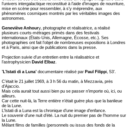
l’univers intergalactique reconstitué à l’aide d’images de nourriture,
mise en scène pour ressembler, à s’y méprendre, aux
phénomènes cosmiques montrés par les véritables images des
astronomes.
Geneviève Anhour
y, photographe et réalisatrice, a réalisé
plusieurs courts-métrages primés dans des festivals
internationaux (États-Unis, Allemagne, Écosse, etc.). Ses
photographies ont fait l’objet de nombreuses expositions à Londres
et à Paris, ainsi que de publications dans la presse.
Projection suivie d’un entretien entre la réalisatrice et
l’astrophysicien
David Elbaz
.
’L’Istati di a Luna’
documentaire réalisé par
Paul Filipp
i, 53’.
C’était le 21 juillet 1969, à 3 h 56 du matin, à Mezzavia, près
d’Ajaccio.
Mais cela aurait tout aussi bien pu se passer n’importe où, ici, ou
ailleurs.
Car cette nuit-là, la Terre entière n’était guère plus que la banlieue
de la Lune.
L’Istati di a Luna est la chronique d’une image d’enfance.
Le souvenir d’une nuit d’été. La nuit du premier pas de l’homme sur
la Lune.
Mêlant films de familles (personnels ou issus des fonds de la