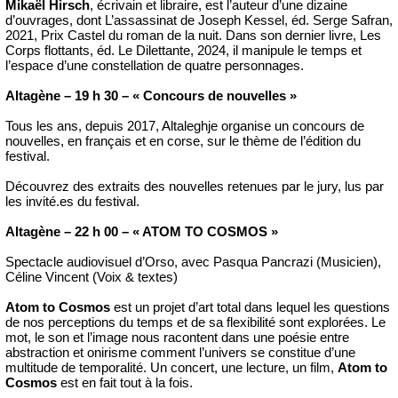
Mikaël Hirsch
, écrivain et libraire, est l’auteur d’une dizaine
d’ouvrages, dont L’assassinat de Joseph Kessel, éd. Serge Safran,
2021, Prix Castel du roman de la nuit. Dans son dernier livre, Les
Corps flottants, éd. Le Dilettante, 2024, il manipule le temps et
l’espace d’une constellation de quatre personnages.
Altagène – 19 h 30 – « Concours de nouvelles »
Tous les ans, depuis 2017, Altaleghje organise un concours de
nouvelles, en français et en corse, sur le thème de l’édition du
festival.
Découvrez des extraits des nouvelles retenues par le jury, lus par
les invité.es du festival.
Altagène – 22 h 00 – « ATOM TO COSMOS »
Spectacle audiovisuel d’Orso, avec Pasqua Pancrazi (Musicien),
Céline Vincent (Voix & textes)
Atom to Cosmos
est un projet d’art total dans lequel les questions
de nos perceptions du temps et de sa flexibilité sont explorées. Le
mot, le son et l’image nous racontent dans une poésie entre
abstraction et onirisme comment l’univers se constitue d’une
multitude de temporalité. Un concert, une lecture, un film,
Atom to
Cosmos
est en fait tout à la fois.