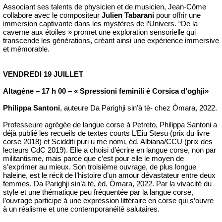
Associant ses talents de physicien et de musicien, Jean-Côme
collabore avec le compositeur
Julien Tabarani
pour offrir une
immersion captivante dans les mystères de l’Univers. “De la
caverne aux étoiles » promet une exploration sensorielle qui
transcende les générations, créant ainsi une expérience immersive
et mémorable.
VENDREDI 19 JUILLET
Altagène – 17 h 00 – « Spressioni feminili è Corsica d’oghji»
Philippa Santoni
, auteure Da Parighji sin’à tè- chez Òmara, 2022.
Professeure agrégée de langue corse à Petreto, Philippa Santoni a
déjà publié les recueils de textes courts L’Eiu Stesu (prix du livre
corse 2018) et Scidditi puri u me nomi, éd. Albiana/CCU (prix des
lecteurs CdC 2019). Elle a choisi d’écrire en langue corse, non par
militantisme, mais parce que c’est pour elle le moyen de
s’exprimer au mieux. Son troisième ouvrage, de plus longue
haleine, est le récit de l’histoire d’un amour dévastateur entre deux
femmes, Da Parighji sin’à tè, éd. Òmara, 2022. Par la vivacité du
style et une thématique peu fréquentée par la langue corse,
l’ouvrage participe à une expression littéraire en corse qui s’ouvre
à un réalisme et une contemporanéité salutaires.