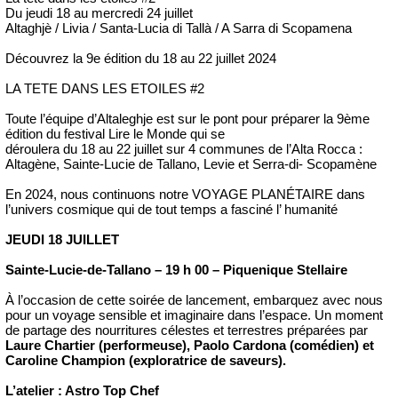
Du jeudi 18 au mercredi 24 juillet
Altaghjè / Livia / Santa-Lucia di Tallà / A Sarra di Scopamena
Découvrez la 9e édition du 18 au 22 juillet 2024
LA TETE DANS LES ETOILES #2
Toute l’équipe d’Altaleghje est sur le pont pour préparer la 9ème
édition du festival Lire le Monde qui se
déroulera du 18 au 22 juillet sur 4 communes de l’Alta Rocca :
Altagène, Sainte-Lucie de Tallano, Levie et Serra-di- Scopamène
En 2024, nous continuons notre VOYAGE PLANÉTAIRE dans
l’univers cosmique qui de tout temps a fasciné l’ humanité
JEUDI 18 JUILLET
Sainte-Lucie-de-Tallano – 19 h 00 – Piquenique Stellaire
À l’occasion de cette soirée de lancement, embarquez avec nous
pour un voyage sensible et imaginaire dans l’espace. Un moment
de partage des nourritures célestes et terrestres préparées par
Laure Chartier (performeuse), Paolo Cardona (comédien) et
Caroline Champion (exploratrice de saveurs).
L’atelier : Astro Top Chef