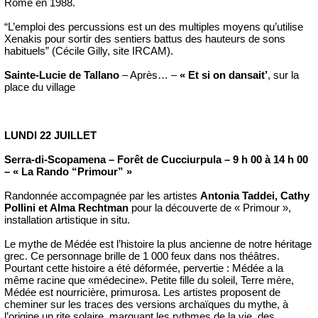
Rome en 1988.
“L’emploi des percussions est un des multiples moyens qu’utilise
Xenakis pour sortir des sentiers battus des hauteurs de sons
habituels” (Cécile Gilly, site IRCAM).
Sainte-Lucie de Tallano
– Après… –
« Et si on dansait’
, sur la
place du village
LUNDI 22 JUILLET
Serra-di-Scopamena – Forêt de Cucciurpula – 9 h 00 à 14 h 00
– « La Rando “Primour” »
Randonnée accompagnée par les artistes
Antonia Taddei, Cathy
Pollini et Alma Rechtman
pour la découverte de « Primour »,
installation artistique in situ.
Le mythe de Médée est l’histoire la plus ancienne de notre héritage
grec. Ce personnage brille de 1 000 feux dans nos théâtres.
Pourtant cette histoire a été déformée, pervertie : Médée a la
même racine que «médecine». Petite fille du soleil, Terre mère,
Médée est nourricière, primurosa. Les artistes proposent de
cheminer sur les traces des versions archaïques du mythe, à
l’origine un rite solaire, marquant les rythmes de la vie, des