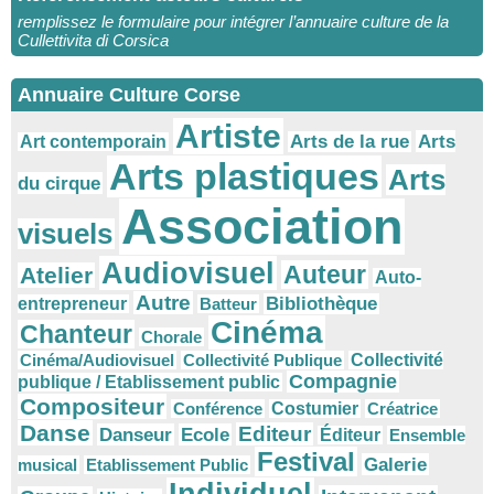
remplissez le formulaire pour intégrer l’annuaire culture de la
Cullettivita di Corsica
Annuaire Culture Corse
Artiste
Arts
Arts de la rue
Art contemporain
Arts plastiques
Arts
du cirque
Association
visuels
Audiovisuel
Auteur
Atelier
Auto-
Autre
Bibliothèque
entrepreneur
Batteur
Cinéma
Chanteur
Chorale
Cinéma/Audiovisuel
Collectivité Publique
Collectivité
Compagnie
publique / Etablissement public
Compositeur
Conférence
Costumier
Créatrice
Danse
Editeur
Danseur
Ecole
Éditeur
Ensemble
Festival
Galerie
musical
Etablissement Public