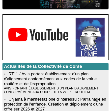
Sardegna - Mediateca di castagniccia Mare è monti - I Fulelli
Résidence d’écriture et de recherche de l’écrivaine Cécilia
Castelli - Institut Mémoires de l'Edition Contemporaine - Caen /
Médiathèque de Castagniccia Mare et Monti - I Fulelli
Rencontre / dédicace avec Lucrèce Luciani autour de son
livre « La ballade du pendu du Niolu» - Mediateca territuriale di
Santa Lucia di Tallà
Mise en musique d’un livre jeunesse par Annik Meschinet,
musicienne pédagogue : Ateliers d’expression sonore, vocale,
rythmique et corporelle - Mediateca territuriale di Santa Lucia di
Tallà
! Événement reporté ! Cycle de conférences peinture animé
par Alexandre Dominati - Mediateca territuriale di Santa Lucia di
Actualités de la Collectivité de Corse
Tallà
RT11 / Avis portant établissement d'un plan
d'alignement conformément aux codes de la voirie
routière et de l'expropriation
AVIS PORTANT ÉTABLISSEMENT D’UN PLAN D’ALIGNEMENT
CONFORMÉMENT AUX CODES DE LA VOIRIE ROUTIÈRE E...
Chjama à manifestazione d'interessu : Parrainage en
protection de l'enfance. Création et déploiement d'une
offre sur 2026 et 2027