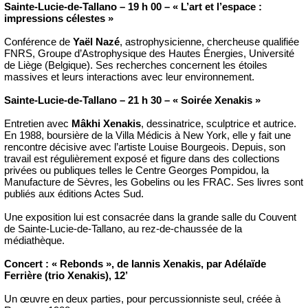
Sainte-Lucie-de-Tallano – 19 h 00 – « L’art et l’espace :
impressions célestes »
Conférence de
Yaël Nazé
, astrophysicienne, chercheuse qualifiée
FNRS, Groupe d’Astrophysique des Hautes Énergies, Université
de Liège (Belgique). Ses recherches concernent les étoiles
massives et leurs interactions avec leur environnement.
Sainte-Lucie-de-Tallano – 21 h 30 – « Soirée Xenakis »
Entretien avec
Mâkhi Xenakis
, dessinatrice, sculptrice et autrice.
En 1988, boursière de la Villa Médicis à New York, elle y fait une
rencontre décisive avec l’artiste Louise Bourgeois. Depuis, son
travail est régulièrement exposé et figure dans des collections
privées ou publiques telles le Centre Georges Pompidou, la
Manufacture de Sèvres, les Gobelins ou les FRAC. Ses livres sont
publiés aux éditions Actes Sud.
Une exposition lui est consacrée dans la grande salle du Couvent
de Sainte-Lucie-de-Tallano, au rez-de-chaussée de la
médiathèque.
Concert : « Rebonds », de Iannis Xenakis, par Adélaïde
Ferrière (trio Xenakis), 12’
Un œuvre en deux parties, pour percussionniste seul, créée à