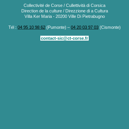
Collectivité de Corse / Cullettività di Corsica
Direction de la culture / Direzzione di a Cultura
Villa Ker Maria - 20200 Ville Di Pietrabugno
Tél :
04 95 10 98 62
(Pumonte) –
04 20 03 97 03
(Cismonte)
contact-sic@ct-corse.fr