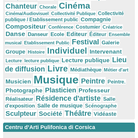
Cinéma
Chanteur
Chorale
Cinéma/Audiovisuel
Collectivité Publique
Collectivité
Compagnie
publique / Etablissement public
Compositeur
Conférence
Costumier
Créatrice
Danse
Editeur
Danseur
Ecole
Éditeur
Ensemble
Festival
Galerie
musical
Etablissement Public
Individuel
Intervenant
Groupe
Histoire
Lieu
Lecture publique
Lecture
lecture publique
Livre
de diffusion
Médiathèque
Métier d'art
Musique
Peintre
Musicien
Peintre.
Plasticien
Photographe
Professeur
Résidence d'artiste
Réalisateur
Salle
Salle de musique
d'exposition
Scénographe
Théâtre
Sculpteur
Société
Vidéaste
Centru d’Arti Pulifonica di Corsica