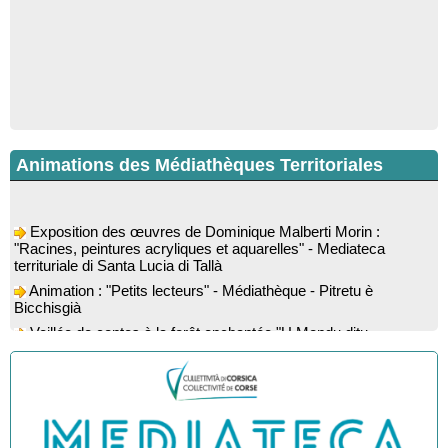
Animations des Médiathèques Territoriales
Exposition des œuvres de Dominique Malberti Morin :
"Racines, peintures acryliques et aquarelles" - Mediateca
territuriale di Santa Lucia di Tallà
Animation : "Petits lecteurs" - Médiathèque - Pitretu è
Bicchisgià
Veillée de contes à la forêt enchantée "U Mondu ditu
mignuleddu" par la Caravane de Conteurs - Currà
Colloque : "Taravu : terre de patrimoines", Regards sur le
patrimoine religieux, roman, thermal et littéraire - Spaziu Jean-
Marc Fiamma - A Sarra di Farru
Spectacle musical : "Viaghju in Corsica cù Regina & Bruno",
hommage au duo mythique de la chanson corse interprété par