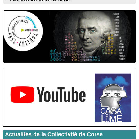
protection de la Corse agro-pastorale" animée par Jean-Jacques
Andreani - Bucugnà / Zonza
Résidence de peinture et exposition de l’artiste Aponi : "Cœur
ouvert en citadelle" en partenariat avec la commune de Santa
Lucia di Tallà - Mediateca territuriale di Santa Lucia di Tallà
! EVENEMENT REPORTE ! Rencontre / dédicace avec
Gilles Antonioli autour de son ouvrage “Testa Mora - Les
Rivages du destin” - Afà / Prupià / Santa Lucia di Tallà
Residenza di scrittura di Angela Nicolai, Trà Corsica è
Sardegna - Mediateca di castagniccia Mare è monti - I Fulelli
Résidence d’écriture et de recherche de l’écrivaine Cécilia
Castelli - Institut Mémoires de l'Edition Contemporaine - Caen /
Médiathèque de Castagniccia Mare et Monti - I Fulelli
Rencontre / dédicace avec Lucrèce Luciani autour de son
livre « La ballade du pendu du Niolu» - Mediateca territuriale di
Santa Lucia di Tallà
Mise en musique d’un livre jeunesse par Annik Meschinet,
musicienne pédagogue : Ateliers d’expression sonore, vocale,
rythmique et corporelle - Mediateca territuriale di Santa Lucia di
Tallà
! Événement reporté ! Cycle de conférences peinture animé
par Alexandre Dominati - Mediateca territuriale di Santa Lucia di
Actualités de la Collectivité de Corse
Tallà