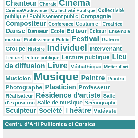
Cinéma
Chanteur
Chorale
Cinéma/Audiovisuel
Collectivité Publique
Collectivité
Compagnie
publique / Etablissement public
Compositeur
Conférence
Costumier
Créatrice
Danse
Editeur
Danseur
Ecole
Éditeur
Ensemble
Festival
Galerie
musical
Etablissement Public
Individuel
Intervenant
Groupe
Histoire
Lieu
Lecture publique
Lecture
lecture publique
Livre
de diffusion
Médiathèque
Métier d'art
Musique
Peintre
Musicien
Peintre.
Plasticien
Photographe
Professeur
Résidence d'artiste
Réalisateur
Salle
Salle de musique
d'exposition
Scénographe
Théâtre
Sculpteur
Société
Vidéaste
Centru d’Arti Pulifonica di Corsica