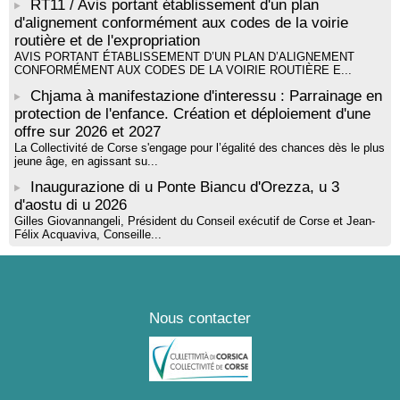
RT11 / Avis portant établissement d'un plan
par Alexandre Dominati - Mediateca territuriale di Santa Lucia di
d'alignement conformément aux codes de la voirie
Tallà
routière et de l'expropriation
AVIS PORTANT ÉTABLISSEMENT D’UN PLAN D’ALIGNEMENT
CONFORMÉMENT AUX CODES DE LA VOIRIE ROUTIÈRE E...
Chjama à manifestazione d'interessu : Parrainage en
protection de l'enfance. Création et déploiement d'une
offre sur 2026 et 2027
La Collectivité de Corse s'engage pour l’égalité des chances dès le plus
jeune âge, en agissant su...
Inaugurazione di u Ponte Biancu d'Orezza, u 3
d'aostu di u 2026
Gilles Giovannangeli, Président du Conseil exécutif de Corse et Jean-
Félix Acquaviva, Conseille...
Nous contacter