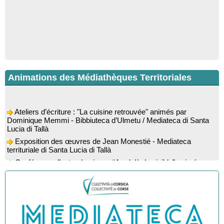
Animations des Médiathèques Territoriales
Ateliers d’écriture : "La cuisine retrouvée" animés par
Dominique Memmi - Bibbiuteca d’Ulmetu / Mediateca di Santa
Lucia di Tallà
Exposition des œuvres de Jean Monestié - Mediateca
territuriale di Santa Lucia di Tallà
Conférence d’astrophysique : “Au-delà du visible” animée par
l’astrophysicien Paul Guerrini - Médiathèque - Pitretu è
Bicchisgià
Exposition des œuvres de Dominique Malberti Morin :
"Racines, peintures acryliques et aquarelles" - Mediateca
territuriale di Santa Lucia di Tallà
Animation : "Petits lecteurs" - Médiathèque - Pitretu è