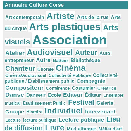
Annuaire Culture Corse
Artiste
Arts
Arts de la rue
Art contemporain
Arts plastiques
Arts
du cirque
Association
visuels
Audiovisuel
Auteur
Atelier
Auto-
Autre
Bibliothèque
entrepreneur
Batteur
Cinéma
Chanteur
Chorale
Cinéma/Audiovisuel
Collectivité Publique
Collectivité
Compagnie
publique / Etablissement public
Compositeur
Conférence
Costumier
Créatrice
Danse
Editeur
Danseur
Ecole
Éditeur
Ensemble
Festival
Galerie
musical
Etablissement Public
Individuel
Intervenant
Groupe
Histoire
Lieu
Lecture publique
Lecture
lecture publique
Livre
de diffusion
Médiathèque
Métier d'art