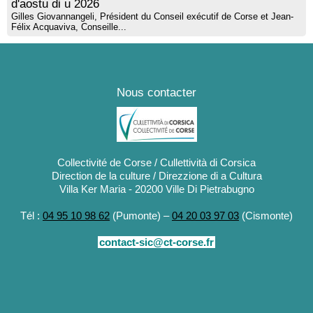
d'aostu di u 2026
Gilles Giovannangeli, Président du Conseil exécutif de Corse et Jean-
Félix Acquaviva, Conseille...
Nous contacter
Collectivité de Corse / Cullettività di Corsica
Direction de la culture / Direzzione di a Cultura
Villa Ker Maria - 20200 Ville Di Pietrabugno
Tél :
04 95 10 98 62
(Pumonte) –
04 20 03 97 03
(Cismonte)
contact-sic@ct-corse.fr