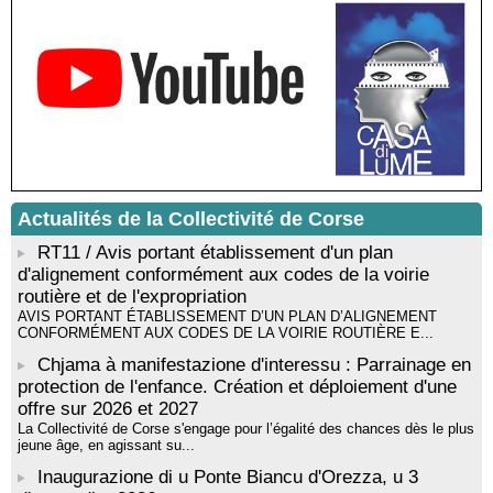
! EVENEMENT REPORTE ! Rencontre / dédicace avec
Gilles Antonioli autour de son ouvrage “Testa Mora - Les
Rivages du destin” - Afà / Prupià / Santa Lucia di Tallà
Residenza di scrittura di Angela Nicolai, Trà Corsica è
Sardegna - Mediateca di castagniccia Mare è monti - I Fulelli
Résidence d’écriture et de recherche de l’écrivaine Cécilia
Castelli - Institut Mémoires de l'Edition Contemporaine - Caen /
Médiathèque de Castagniccia Mare et Monti - I Fulelli
Rencontre / dédicace avec Lucrèce Luciani autour de son
livre « La ballade du pendu du Niolu» - Mediateca territuriale di
Actualités de la Collectivité de Corse
Santa Lucia di Tallà
RT11 / Avis portant établissement d'un plan
d'alignement conformément aux codes de la voirie
routière et de l'expropriation
AVIS PORTANT ÉTABLISSEMENT D’UN PLAN D’ALIGNEMENT
CONFORMÉMENT AUX CODES DE LA VOIRIE ROUTIÈRE E...
Chjama à manifestazione d'interessu : Parrainage en
protection de l'enfance. Création et déploiement d'une
offre sur 2026 et 2027
La Collectivité de Corse s'engage pour l’égalité des chances dès le plus
jeune âge, en agissant su...
Inaugurazione di u Ponte Biancu d'Orezza, u 3