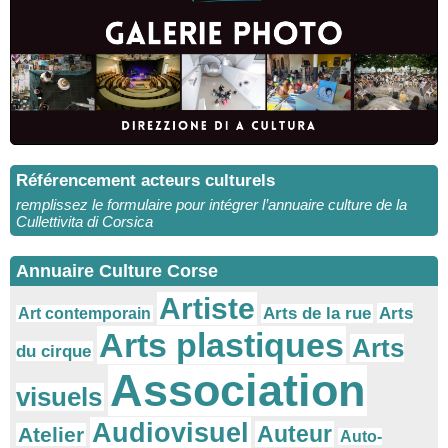
Référencement acteurs culturels
remplissez le formulaire pour intégrer l’annuaire culture de la
Cullettivita di Corsica
Annuaire Culture Corse
Artiste
Arts
Arts de la rue
Art contemporain
Arts plastiques
Arts
du cirque
Association
visuels
Audiovisuel
Auteur
Atelier
Auto-