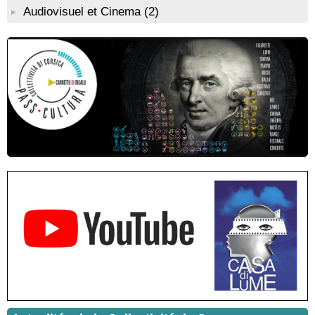
Conférence : "Pratiques magico-religieuses et rituels de
Audiovisuel et Cinema
(2)
protection de la Corse agro-pastorale" animée par Jean-Jacques
Andreani - Bucugnà / Zonza
Résidence de peinture et exposition de l’artiste Aponi : "Cœur
ouvert en citadelle" en partenariat avec la commune de Santa
Lucia di Tallà - Mediateca territuriale di Santa Lucia di Tallà
! EVENEMENT REPORTE ! Rencontre / dédicace avec
Gilles Antonioli autour de son ouvrage “Testa Mora - Les
Rivages du destin” - Afà / Prupià / Santa Lucia di Tallà
Residenza di scrittura di Angela Nicolai, Trà Corsica è
Sardegna - Mediateca di castagniccia Mare è monti - I Fulelli
Résidence d’écriture et de recherche de l’écrivaine Cécilia
Castelli - Institut Mémoires de l'Edition Contemporaine - Caen /
Médiathèque de Castagniccia Mare et Monti - I Fulelli
Rencontre / dédicace avec Lucrèce Luciani autour de son
livre « La ballade du pendu du Niolu» - Mediateca territuriale di
Santa Lucia di Tallà
Mise en musique d’un livre jeunesse par Annik Meschinet,
musicienne pédagogue : Ateliers d’expression sonore, vocale,
rythmique et corporelle - Mediateca territuriale di Santa Lucia di
Tallà
! Événement reporté ! Cycle de conférences peinture animé
par Alexandre Dominati - Mediateca territuriale di Santa Lucia di