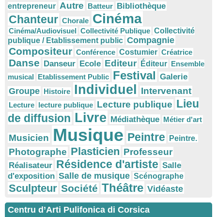
Autre
Bibliothèque
entrepreneur
Batteur
Cinéma
Chanteur
Chorale
Cinéma/Audiovisuel
Collectivité Publique
Collectivité
Compagnie
publique / Etablissement public
Compositeur
Conférence
Costumier
Créatrice
Danse
Editeur
Danseur
Ecole
Éditeur
Ensemble
Festival
Galerie
musical
Etablissement Public
Individuel
Intervenant
Groupe
Histoire
Lieu
Lecture publique
Lecture
lecture publique
Livre
de diffusion
Médiathèque
Métier d'art
Musique
Peintre
Musicien
Peintre.
Plasticien
Photographe
Professeur
Résidence d'artiste
Réalisateur
Salle
Salle de musique
d'exposition
Scénographe
Théâtre
Sculpteur
Société
Vidéaste
Centru d’Arti Pulifonica di Corsica