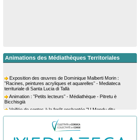
Animations des Médiathèques Territoriales
Exposition des œuvres de Dominique Malberti Morin :
"Racines, peintures acryliques et aquarelles" - Mediateca
territuriale di Santa Lucia di Tallà
Animation : "Petits lecteurs" - Médiathèque - Pitretu è
Bicchisgià
Veillée de contes à la forêt enchantée "U Mondu ditu
mignuleddu" par la Caravane de Conteurs - Currà
Colloque : "Taravu : terre de patrimoines", Regards sur le
patrimoine religieux, roman, thermal et littéraire - Spaziu Jean-
Marc Fiamma - A Sarra di Farru
Spectacle musical : "Viaghju in Corsica cù Regina & Bruno",