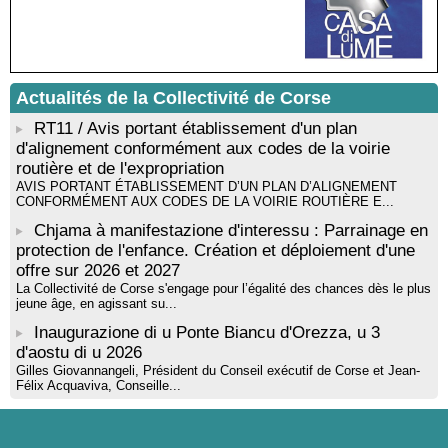
Santa Lucia di Tallà
Mise en musique d’un livre jeunesse par Annik Meschinet,
musicienne pédagogue : Ateliers d’expression sonore, vocale,
rythmique et corporelle - Mediateca territuriale di Santa Lucia di
Tallà
Actualités de la Collectivité de Corse
! Événement reporté ! Cycle de conférences peinture animé
par Alexandre Dominati - Mediateca territuriale di Santa Lucia di
RT11 / Avis portant établissement d'un plan
Tallà
d'alignement conformément aux codes de la voirie
routière et de l'expropriation
AVIS PORTANT ÉTABLISSEMENT D’UN PLAN D’ALIGNEMENT
CONFORMÉMENT AUX CODES DE LA VOIRIE ROUTIÈRE E...
Chjama à manifestazione d'interessu : Parrainage en
protection de l'enfance. Création et déploiement d'une
offre sur 2026 et 2027
La Collectivité de Corse s'engage pour l’égalité des chances dès le plus
jeune âge, en agissant su...
Inaugurazione di u Ponte Biancu d'Orezza, u 3
d'aostu di u 2026
Gilles Giovannangeli, Président du Conseil exécutif de Corse et Jean-
Félix Acquaviva, Conseille...