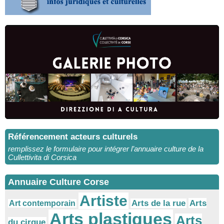
Référencement acteurs culturels
remplissez le formulaire pour intégrer l’annuaire culture de la
Cullettivita di Corsica
Annuaire Culture Corse
Artiste
Arts
Arts de la rue
Art contemporain
Arts plastiques
Arts
du cirque