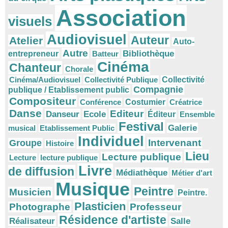
Association
visuels
Audiovisuel
Auteur
Atelier
Auto-
Autre
Bibliothèque
entrepreneur
Batteur
Cinéma
Chanteur
Chorale
Cinéma/Audiovisuel
Collectivité Publique
Collectivité
Compagnie
publique / Etablissement public
Compositeur
Conférence
Costumier
Créatrice
Danse
Editeur
Danseur
Ecole
Éditeur
Ensemble
Festival
Galerie
musical
Etablissement Public
Individuel
Intervenant
Groupe
Histoire
Lieu
Lecture publique
Lecture
lecture publique
Livre
de diffusion
Médiathèque
Métier d'art
Musique
Peintre
Musicien
Peintre.
Plasticien
Photographe
Professeur
Résidence d'artiste
Réalisateur
Salle