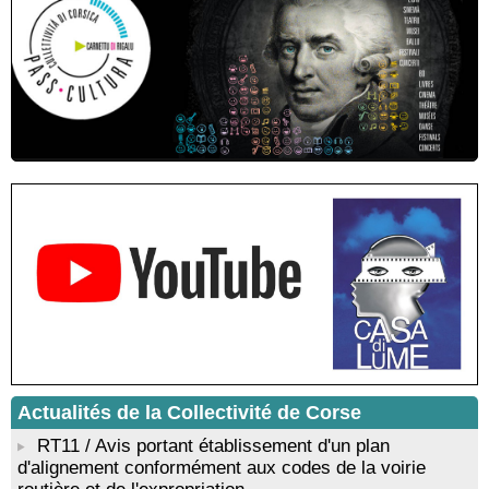
municipal - Zonza
Conférence : "Pratiques magico-religieuses et rituels de
protection de la Corse agro-pastorale" animée par Jean-Jacques
Andreani - Bucugnà / Zonza
Residenza di scrittura di Angela Nicolai, Trà Corsica è
Sardegna - Mediateca di castagniccia Mare è monti - I Fulelli
Résidence d’écriture et de recherche de l’écrivaine Cécilia
Castelli - Institut Mémoires de l'Edition Contemporaine - Caen /
Médiathèque de Castagniccia Mare et Monti - I Fulelli
Rencontre / dédicace avec Lucrèce Luciani autour de son
livre « La ballade du pendu du Niolu» - Mediateca territuriale di
Santa Lucia di Tallà
Mise en musique d’un livre jeunesse par Annik Meschinet,
musicienne pédagogue : Ateliers d’expression sonore, vocale,
rythmique et corporelle - Mediateca territuriale di Santa Lucia di
Tallà
! Événement reporté ! Cycle de conférences peinture animé
par Alexandre Dominati - Mediateca territuriale di Santa Lucia di
Tallà
Actualités de la Collectivité de Corse
RT11 / Avis portant établissement d'un plan
d'alignement conformément aux codes de la voirie