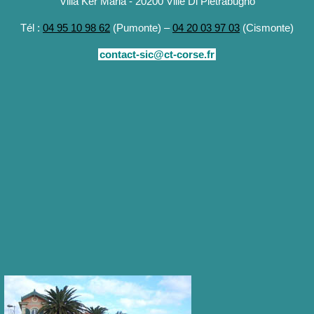
Villa Ker Maria - 20200 Ville Di Pietrabugno
Tél :
04 95 10 98 62
(Pumonte) –
04 20 03 97 03
(Cismonte)
contact-sic@ct-corse.fr