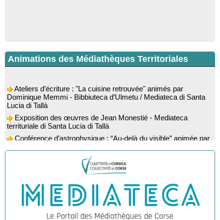
Animations des Médiathèques Territoriales
Ateliers d’écriture : "La cuisine retrouvée" animés par
Dominique Memmi - Bibbiuteca d’Ulmetu / Mediateca di Santa
Lucia di Tallà
Exposition des œuvres de Jean Monestié - Mediateca
territuriale di Santa Lucia di Tallà
Conférence d’astrophysique : “Au-delà du visible” animée par
l’astrophysicien Paul Guerrini - Médiathèque - Pitretu è
Bicchisgià
Exposition des œuvres de Dominique Malberti Morin :
"Racines, peintures acryliques et aquarelles" - Mediateca
territuriale di Santa Lucia di Tallà
Animation : "Petits lecteurs" - Médiathèque - Pitretu è
Bicchisgià
Veillée de contes à la forêt enchantée "U Mondu ditu
mignuleddu" par la Caravane de Conteurs - Currà