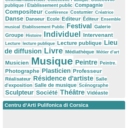
Compagnie
publique / Etablissement public
Compositeur
Conférence
Costumier
Créatrice
Danse
Editeur
Danseur
Ecole
Éditeur
Ensemble
Festival
Galerie
musical
Etablissement Public
Individuel
Intervenant
Groupe
Histoire
Lieu
Lecture publique
Lecture
lecture publique
Livre
de diffusion
Médiathèque
Métier d'art
Musique
Peintre
Musicien
Peintre.
Plasticien
Photographe
Professeur
Résidence d'artiste
Réalisateur
Salle
Salle de musique
d'exposition
Scénographe
Théâtre
Sculpteur
Société
Vidéaste
Centru d’Arti Pulifonica di Corsica