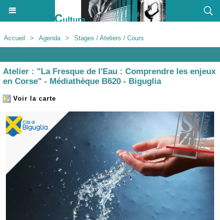
Accueil
>
Agenda
>
Stages / Ateliers / Cours
Agenda
Atelier : "La Fresque de l'Eau : Comprendre les enjeux
en Corse" - Médiathèque B620 - Biguglia
Voir la carte