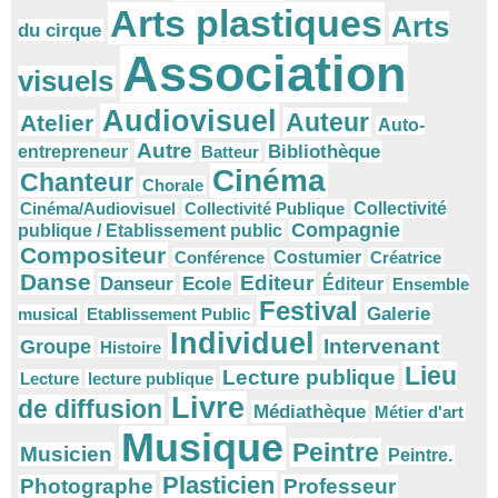
Arts plastiques
Arts
du cirque
Association
visuels
Audiovisuel
Auteur
Atelier
Auto-
Autre
Bibliothèque
entrepreneur
Batteur
Cinéma
Chanteur
Chorale
Cinéma/Audiovisuel
Collectivité Publique
Collectivité
Compagnie
publique / Etablissement public
Compositeur
Conférence
Costumier
Créatrice
Danse
Editeur
Danseur
Ecole
Éditeur
Ensemble
Festival
Galerie
musical
Etablissement Public
Individuel
Intervenant
Groupe
Histoire
Lieu
Lecture publique
Lecture
lecture publique
Livre
de diffusion
Médiathèque
Métier d'art
Musique
Peintre
Musicien
Peintre.
Plasticien
Photographe
Professeur