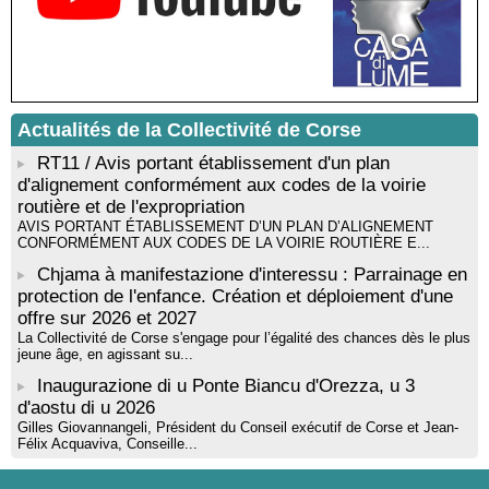
Mise en musique d’un livre jeunesse par Annik Meschinet,
musicienne pédagogue : Ateliers d’expression sonore, vocale,
rythmique et corporelle - Mediateca territuriale di Santa Lucia di
Tallà
! Événement reporté ! Cycle de conférences peinture animé
par Alexandre Dominati - Mediateca territuriale di Santa Lucia di
Tallà
Actualités de la Collectivité de Corse
RT11 / Avis portant établissement d'un plan
d'alignement conformément aux codes de la voirie
routière et de l'expropriation
AVIS PORTANT ÉTABLISSEMENT D’UN PLAN D’ALIGNEMENT
CONFORMÉMENT AUX CODES DE LA VOIRIE ROUTIÈRE E...
Chjama à manifestazione d'interessu : Parrainage en
protection de l'enfance. Création et déploiement d'une
offre sur 2026 et 2027
La Collectivité de Corse s'engage pour l’égalité des chances dès le plus
jeune âge, en agissant su...
Inaugurazione di u Ponte Biancu d'Orezza, u 3
d'aostu di u 2026
Gilles Giovannangeli, Président du Conseil exécutif de Corse et Jean-
Félix Acquaviva, Conseille...