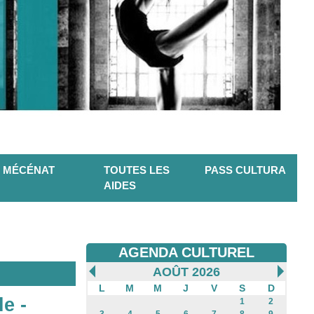
MÉCÉNAT
TOUTES LES
PASS CULTURA
AIDES
AGENDA CULTUREL
AOÛT 2026
L
M
M
J
V
S
D
e -
1
2