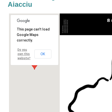
Aiacciu
This page can't load
Google Maps
correctly.
Do you
OK
own this
website?