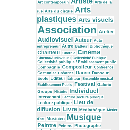
Artiste
Arts de la
Art contemporain
Arts
Arts du cirque
rue
plastiques
Arts visuels
Association
Atelier
Audiovisuel
Auteur
Auto-
Autre
Bibliothèque
entrepreneur
Batteur
Cinéma
Chanteur
Chorale
Cinéma/Audiovisuel
Collectivité Publique
Collectivité publique / Etablissement public
Compositeur
Compagnie
Conférence
Danse
Danseur
Costumier
Créatrice
Editeur
Ecole
Éditeur
Ensemble musical
Festival
Galerie
Etablissement Public
Individuel
Groupe
Histoire
Intervenant
Lecture
lecture publique
Lieu de
Lecture publique
Livre
diffusion
Médiathèque
Métier
Musique
Musicien
d'art
Peintre
Photographe
Peintre.