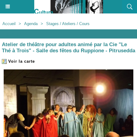
Accueil
>
Agenda
>
Stages / Ateliers / Cours
Agenda
Atelier de théâtre pour adultes animé par la Cie "Le
Thé à Trois" - Salle des fêtes du Ruppione - Pitrusedda
Voir la carte