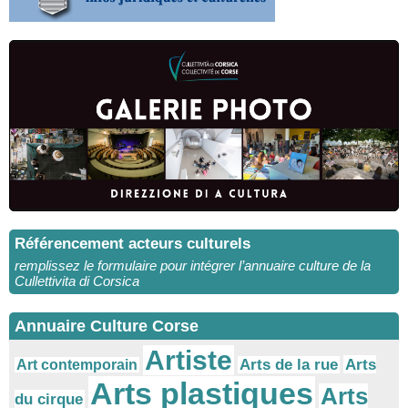
Référencement acteurs culturels
remplissez le formulaire pour intégrer l’annuaire culture de la
Cullettivita di Corsica
Annuaire Culture Corse
Artiste
Arts
Arts de la rue
Art contemporain
Arts plastiques
Arts
du cirque