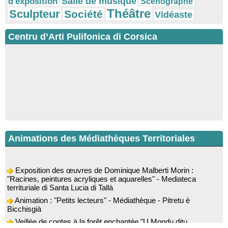
Salle de musique
d'exposition
Scénographe
Théâtre
Sculpteur
Société
Vidéaste
Centru d’Arti Pulifonica di Corsica
Animations des Médiathèques Territoriales
Exposition des œuvres de Dominique Malberti Morin :
"Racines, peintures acryliques et aquarelles" - Mediateca
territuriale di Santa Lucia di Tallà
Animation : "Petits lecteurs" - Médiathèque - Pitretu è
Bicchisgià
Veillée de contes à la forêt enchantée "U Mondu ditu
mignuleddu" par la Caravane de Conteurs - Currà