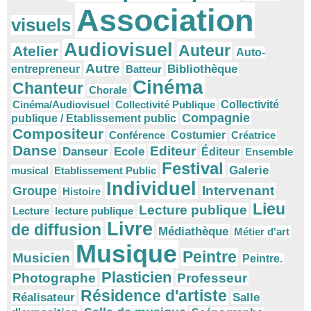
Association
visuels
Audiovisuel
Auteur
Atelier
Auto-
Autre
Bibliothèque
entrepreneur
Batteur
Cinéma
Chanteur
Chorale
Cinéma/Audiovisuel
Collectivité Publique
Collectivité
Compagnie
publique / Etablissement public
Compositeur
Conférence
Costumier
Créatrice
Danse
Editeur
Danseur
Ecole
Éditeur
Ensemble
Festival
Galerie
musical
Etablissement Public
Individuel
Intervenant
Groupe
Histoire
Lieu
Lecture publique
Lecture
lecture publique
Livre
de diffusion
Médiathèque
Métier d'art
Musique
Peintre
Musicien
Peintre.
Plasticien
Photographe
Professeur
Résidence d'artiste
Réalisateur
Salle