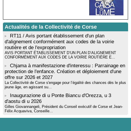
rythmique et corporelle - Mediateca territuriale di Santa Lucia di
Tallà
! Événement reporté ! Cycle de conférences peinture animé
par Alexandre Dominati - Mediateca territuriale di Santa Lucia di
Actualités de la Collectivité de Corse
Tallà
RT11 / Avis portant établissement d'un plan
d'alignement conformément aux codes de la voirie
routière et de l'expropriation
AVIS PORTANT ÉTABLISSEMENT D’UN PLAN D’ALIGNEMENT
CONFORMÉMENT AUX CODES DE LA VOIRIE ROUTIÈRE E...
Chjama à manifestazione d'interessu : Parrainage en
protection de l'enfance. Création et déploiement d'une
offre sur 2026 et 2027
La Collectivité de Corse s'engage pour l’égalité des chances dès le plus
jeune âge, en agissant su...
Inaugurazione di u Ponte Biancu d'Orezza, u 3
d'aostu di u 2026
Gilles Giovannangeli, Président du Conseil exécutif de Corse et Jean-
Félix Acquaviva, Conseille...