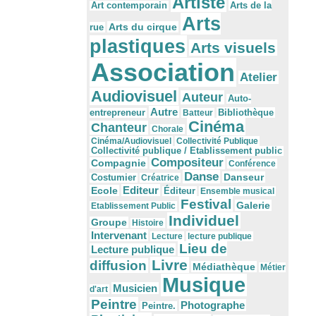
Artiste
Arts de la
Art contemporain
Arts
Arts du cirque
rue
plastiques
Arts visuels
Association
Atelier
Audiovisuel
Auteur
Auto-
Autre
Bibliothèque
entrepreneur
Batteur
Cinéma
Chanteur
Chorale
Cinéma/Audiovisuel
Collectivité Publique
Collectivité publique / Etablissement public
Compositeur
Compagnie
Conférence
Danse
Danseur
Costumier
Créatrice
Editeur
Ecole
Éditeur
Ensemble musical
Festival
Galerie
Etablissement Public
Individuel
Groupe
Histoire
Intervenant
Lecture
lecture publique
Lieu de
Lecture publique
Livre
diffusion
Médiathèque
Métier
Musique
Musicien
d'art
Peintre
Photographe
Peintre.