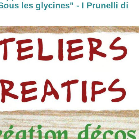
us les glycines" - I Prunelli di