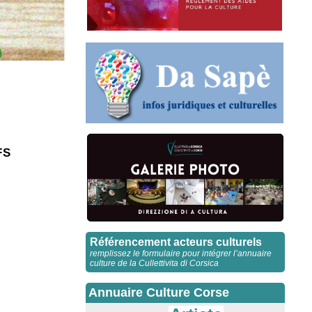
FS
Référencement acteurs culturels
remplissez le formulaire pour intégrer l’annuaire
culture de la Cullettivita di Corsica
Annuaire Culture Corse