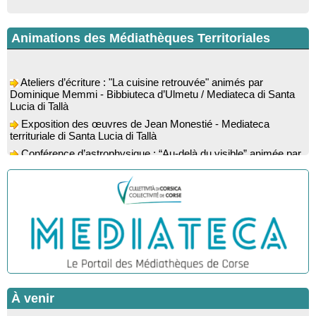
Animations des Médiathèques Territoriales
Ateliers d’écriture : "La cuisine retrouvée" animés par
Dominique Memmi - Bibbiuteca d’Ulmetu / Mediateca di Santa
Lucia di Tallà
Exposition des œuvres de Jean Monestié - Mediateca
territuriale di Santa Lucia di Tallà
Conférence d’astrophysique : “Au-delà du visible” animée par
l’astrophysicien Paul Guerrini - Médiathèque - Pitretu è
Bicchisgià
Exposition des œuvres de Dominique Malberti Morin :
"Racines, peintures acryliques et aquarelles" - Mediateca
territuriale di Santa Lucia di Tallà
Animation : "Petits lecteurs" - Médiathèque - Pitretu è
Bicchisgià
Veillée de contes à la forêt enchantée "U Mondu ditu
mignuleddu" par la Caravane de Conteurs - Currà
Colloque : "Taravu : terre de patrimoines", Regards sur le
À venir
patrimoine religieux, roman, thermal et littéraire - Spaziu Jean-
Marc Fiamma - A Sarra di Farru