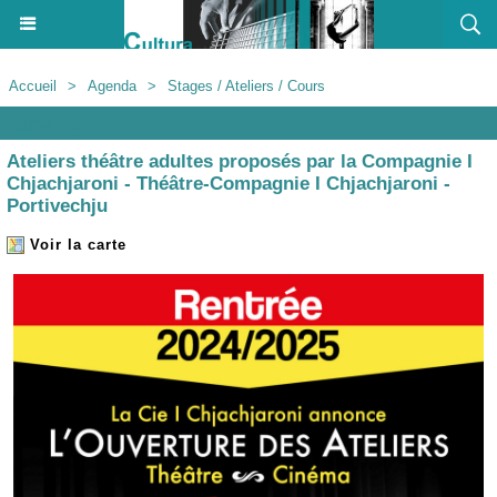
Accueil
>
Agenda
>
Stages / Ateliers / Cours
Agenda
Ateliers théâtre adultes proposés par la Compagnie I
Chjachjaroni - Théâtre-Compagnie I Chjachjaroni -
Portivechju
Voir la carte