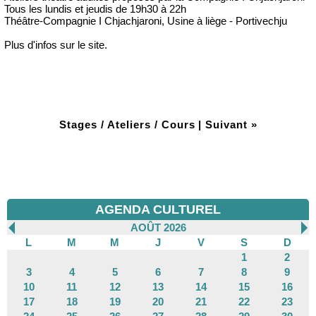
Tous les lundis et jeudis de 19h30 à 22h
Théâtre-Compagnie I Chjachjaroni, Usine à liège - Portivechju
Plus d'infos sur le site.
Stages / Ateliers / Cours
|
Suivant »
AGENDA CULTUREL
AOÛT 2026
L
M
M
J
V
S
D
1
2
3
4
5
6
7
8
9
10
11
12
13
14
15
16
17
18
19
20
21
22
23