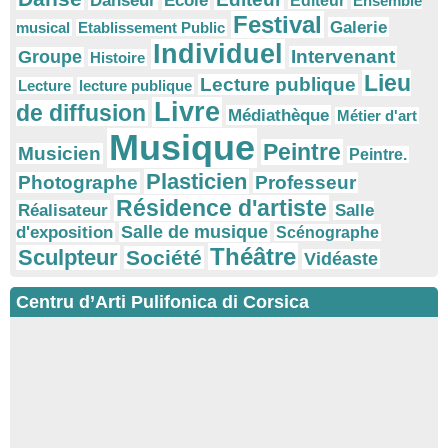
Danseur
Ecole
Éditeur
Ensemble
Festival
Galerie
musical
Etablissement Public
Individuel
Intervenant
Groupe
Histoire
Lieu
Lecture publique
Lecture
lecture publique
Livre
de diffusion
Médiathèque
Métier d'art
Musique
Peintre
Musicien
Peintre.
Plasticien
Photographe
Professeur
Résidence d'artiste
Réalisateur
Salle
Salle de musique
d'exposition
Scénographe
Théâtre
Sculpteur
Société
Vidéaste
Centru d’Arti Pulifonica di Corsica