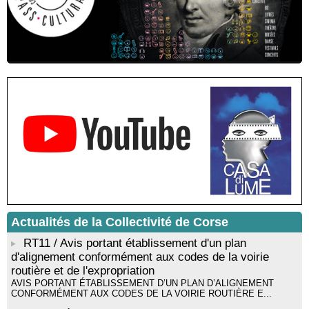
municipal - Zonza
Conférence : "Pratiques magico-religieuses et rituels de
protection de la Corse agro-pastorale" animée par Jean-Jacques
Andreani - Bucugnà / Zonza
Résidence de peinture et exposition de l’artiste Aponi : "Cœur
ouvert en citadelle" en partenariat avec la commune de Santa
Lucia di Tallà - Mediateca territuriale di Santa Lucia di Tallà
! EVENEMENT REPORTE ! Rencontre / dédicace avec
Gilles Antonioli autour de son ouvrage “Testa Mora - Les
Rivages du destin” - Afà / Prupià / Santa Lucia di Tallà
Residenza di scrittura di Angela Nicolai, Trà Corsica è
Sardegna - Mediateca di castagniccia Mare è monti - I Fulelli
Résidence d’écriture et de recherche de l’écrivaine Cécilia
Castelli - Institut Mémoires de l'Edition Contemporaine - Caen /
Médiathèque de Castagniccia Mare et Monti - I Fulelli
Rencontre / dédicace avec Lucrèce Luciani autour de son
Actualités de la Collectivité de Corse
livre « La ballade du pendu du Niolu» - Mediateca territuriale di
Santa Lucia di Tallà
RT11 / Avis portant établissement d'un plan
d'alignement conformément aux codes de la voirie
routière et de l'expropriation
AVIS PORTANT ÉTABLISSEMENT D’UN PLAN D’ALIGNEMENT
CONFORMÉMENT AUX CODES DE LA VOIRIE ROUTIÈRE E...