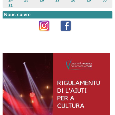
24
25
26
27
28
29
30
31
Nous suivre
Instagram
Facebook