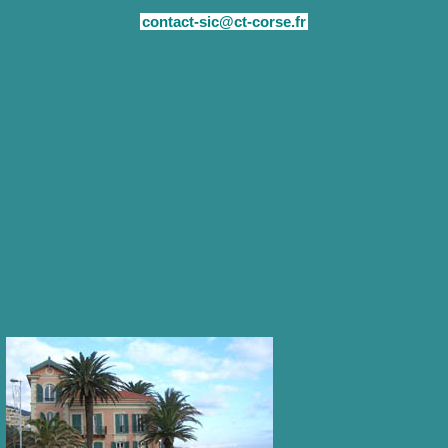
contact-sic@ct-corse.fr