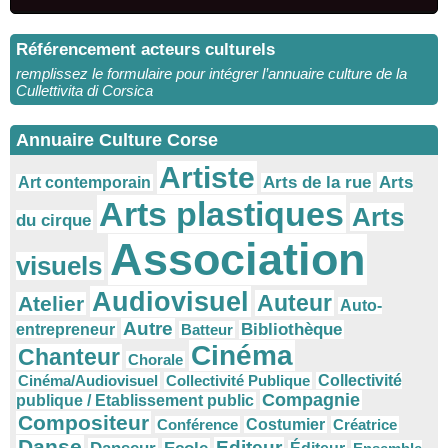
Référencement acteurs culturels
remplissez le formulaire pour intégrer l’annuaire culture de la
Cullettivita di Corsica
Annuaire Culture Corse
Artiste
Arts
Arts de la rue
Art contemporain
Arts plastiques
Arts
du cirque
Association
visuels
Audiovisuel
Auteur
Atelier
Auto-
Autre
Bibliothèque
entrepreneur
Batteur
Cinéma
Chanteur
Chorale
Cinéma/Audiovisuel
Collectivité Publique
Collectivité
Compagnie
publique / Etablissement public
Compositeur
Conférence
Costumier
Créatrice
Danse
Editeur