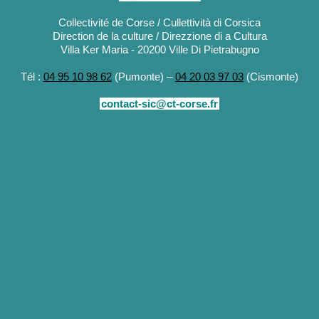
Collectivité de Corse / Cullettività di Corsica
Direction de la culture / Direzzione di a Cultura
Villa Ker Maria - 20200 Ville Di Pietrabugno
Tél :
04 95 10 98 62
(Pumonte) –
04 20 03 97 03
(Cismonte)
contact-sic@ct-corse.fr