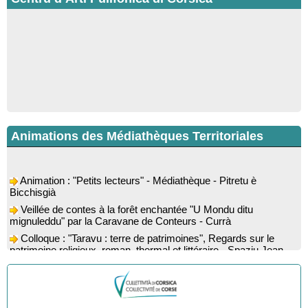
Animations des Médiathèques Territoriales
Animation : "Petits lecteurs" - Médiathèque - Pitretu è
Bicchisgià
Veillée de contes à la forêt enchantée "U Mondu ditu
mignuleddu" par la Caravane de Conteurs - Currà
Colloque : "Taravu : terre de patrimoines", Regards sur le
patrimoine religieux, roman, thermal et littéraire - Spaziu Jean-
Marc Fiamma - A Sarra di Farru
Spectacle musical : "Viaghju in Corsica cù Regina & Bruno",
hommage au duo mythique de la chanson corse interprété par
Marie-Elsa Picciocchi (chant), Marc’Antò Belgodere (chant et
gutare) et Jacky Le Menn (claviers) - Salle des fêtes - Cuzzà