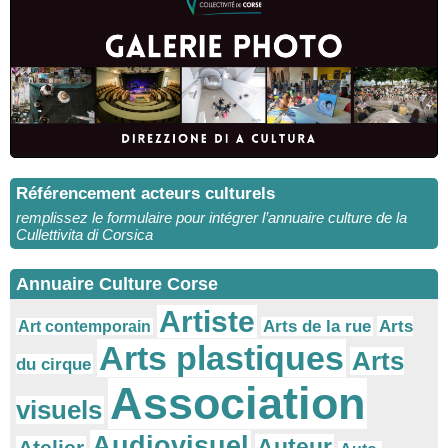
Référencement acteurs culturels
remplissez le formulaire pour intégrer l’annuaire culture de la
Cullettivita di Corsica
Annuaire Culture Corse
Artiste
Arts
Arts de la rue
Art contemporain
Arts plastiques
Arts
du cirque
Association
visuels
Audiovisuel
Auteur
Atelier