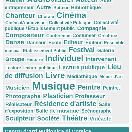
Auto-
Autre
Bibliothèque
entrepreneur
Batteur
Cinéma
Chanteur
Chorale
Cinéma/Audiovisuel
Collectivité Publique
Collectivité
Compagnie
publique / Etablissement public
Compositeur
Conférence
Costumier
Créatrice
Danse
Editeur
Danseur
Ecole
Éditeur
Ensemble
Festival
Galerie
musical
Etablissement Public
Individuel
Intervenant
Groupe
Histoire
Lieu
Lecture publique
Lecture
lecture publique
Livre
de diffusion
Médiathèque
Métier d'art
Musique
Peintre
Musicien
Peintre.
Plasticien
Photographe
Professeur
Résidence d'artiste
Réalisateur
Salle
Salle de musique
d'exposition
Scénographe
Théâtre
Sculpteur
Société
Vidéaste
Centru d’Arti Pulifonica di Corsica