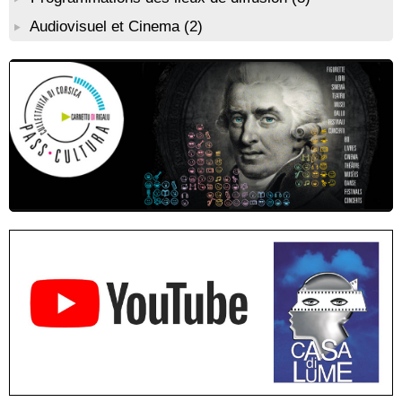
Résidence de peinture et exposition de l’artiste Aponi : "Cœur
Audiovisuel et Cinema
(2)
ouvert en citadelle" en partenariat avec la commune de Santa
Lucia di Tallà - Mediateca territuriale di Santa Lucia di Tallà
! EVENEMENT REPORTE ! Rencontre / dédicace avec
Gilles Antonioli autour de son ouvrage “Testa Mora - Les
Rivages du destin” - Afà / Prupià / Santa Lucia di Tallà
Residenza di scrittura di Angela Nicolai, Trà Corsica è
Sardegna - Mediateca di castagniccia Mare è monti - I Fulelli
Résidence d’écriture et de recherche de l’écrivaine Cécilia
Castelli - Institut Mémoires de l'Edition Contemporaine - Caen /
Médiathèque de Castagniccia Mare et Monti - I Fulelli
Rencontre / dédicace avec Lucrèce Luciani autour de son
livre « La ballade du pendu du Niolu» - Mediateca territuriale di
Santa Lucia di Tallà
Mise en musique d’un livre jeunesse par Annik Meschinet,
musicienne pédagogue : Ateliers d’expression sonore, vocale,
rythmique et corporelle - Mediateca territuriale di Santa Lucia di
Tallà
! Événement reporté ! Cycle de conférences peinture animé
par Alexandre Dominati - Mediateca territuriale di Santa Lucia di
Tallà