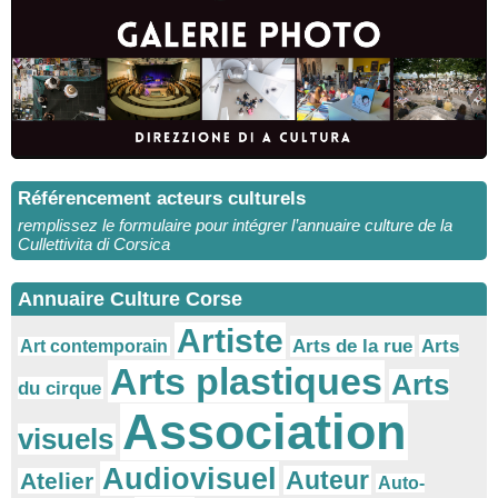
Référencement acteurs culturels
remplissez le formulaire pour intégrer l’annuaire culture de la
Cullettivita di Corsica
Annuaire Culture Corse
Artiste
Arts
Arts de la rue
Art contemporain
Arts plastiques
Arts
du cirque
Association
visuels
Audiovisuel
Auteur
Atelier
Auto-