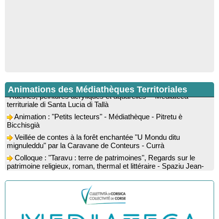
Exposition des œuvres de Dominique Malberti Morin :
Animations des Médiathèques Territoriales
"Racines, peintures acryliques et aquarelles" - Mediateca
territuriale di Santa Lucia di Tallà
Animation : "Petits lecteurs" - Médiathèque - Pitretu è
Bicchisgià
Veillée de contes à la forêt enchantée "U Mondu ditu
mignuleddu" par la Caravane de Conteurs - Currà
Colloque : "Taravu : terre de patrimoines", Regards sur le
patrimoine religieux, roman, thermal et littéraire - Spaziu Jean-
Marc Fiamma - A Sarra di Farru
Spectacle musical : "Viaghju in Corsica cù Regina & Bruno",
hommage au duo mythique de la chanson corse interprété par
Marie-Elsa Picciocchi (chant), Marc’Antò Belgodere (chant et
gutare) et Jacky Le Menn (claviers) - Salle des fêtes - Cuzzà
Lecture musicale : "Frida par les mots" proposée par la