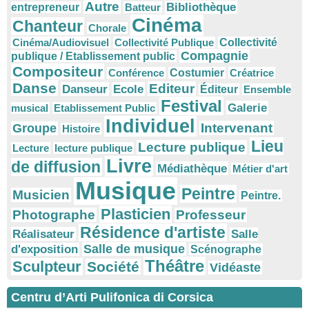
Autre
Bibliothèque
entrepreneur
Batteur
Cinéma
Chanteur
Chorale
Cinéma/Audiovisuel
Collectivité Publique
Collectivité
Compagnie
publique / Etablissement public
Compositeur
Conférence
Costumier
Créatrice
Danse
Editeur
Danseur
Ecole
Éditeur
Ensemble
Festival
Galerie
musical
Etablissement Public
Individuel
Intervenant
Groupe
Histoire
Lieu
Lecture publique
Lecture
lecture publique
Livre
de diffusion
Médiathèque
Métier d'art
Musique
Peintre
Musicien
Peintre.
Plasticien
Photographe
Professeur
Résidence d'artiste
Réalisateur
Salle
Salle de musique
d'exposition
Scénographe
Théâtre
Sculpteur
Société
Vidéaste
Centru d’Arti Pulifonica di Corsica