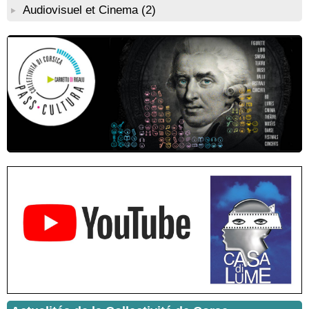
Audiovisuel et Cinema
(2)
ouvert en citadelle" en partenariat avec la commune de Santa
Lucia di Tallà - Mediateca territuriale di Santa Lucia di Tallà
! EVENEMENT REPORTE ! Rencontre / dédicace avec
Gilles Antonioli autour de son ouvrage “Testa Mora - Les
Rivages du destin” - Afà / Prupià / Santa Lucia di Tallà
Residenza di scrittura di Angela Nicolai, Trà Corsica è
Sardegna - Mediateca di castagniccia Mare è monti - I Fulelli
Résidence d’écriture et de recherche de l’écrivaine Cécilia
Castelli - Institut Mémoires de l'Edition Contemporaine - Caen /
Médiathèque de Castagniccia Mare et Monti - I Fulelli
Rencontre / dédicace avec Lucrèce Luciani autour de son
livre « La ballade du pendu du Niolu» - Mediateca territuriale di
Santa Lucia di Tallà
Mise en musique d’un livre jeunesse par Annik Meschinet,
musicienne pédagogue : Ateliers d’expression sonore, vocale,
rythmique et corporelle - Mediateca territuriale di Santa Lucia di
Tallà
! Événement reporté ! Cycle de conférences peinture animé
par Alexandre Dominati - Mediateca territuriale di Santa Lucia di
Tallà