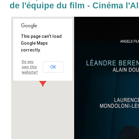
de l'équipe du film - Cinéma l'Al
This page can't load
Google Maps
correctly.
Do you
OK
own this
website?