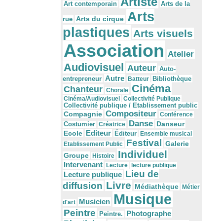
Artiste
Arts de la
Art contemporain
Arts
Arts du cirque
rue
plastiques
Arts visuels
Association
Atelier
Audiovisuel
Auteur
Auto-
Autre
Bibliothèque
entrepreneur
Batteur
Cinéma
Chanteur
Chorale
Cinéma/Audiovisuel
Collectivité Publique
Collectivité publique / Etablissement public
Compositeur
Compagnie
Conférence
Danse
Danseur
Costumier
Créatrice
Editeur
Ecole
Éditeur
Ensemble musical
Festival
Galerie
Etablissement Public
Individuel
Groupe
Histoire
Intervenant
Lecture
lecture publique
Lieu de
Lecture publique
Livre
diffusion
Médiathèque
Métier
Musique
Musicien
d'art
Peintre
Photographe
Peintre.