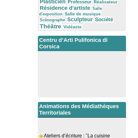
Plasticien
Professeur
Réalisateur
Résidence d'artiste
Salle
Salle de musique
d'exposition
Sculpteur
Société
Scénographe
Théâtre
Vidéaste
Centru d’Arti Pulifonica di
Corsica
Animations des Médiathèques
Territoriales
Ateliers d’écriture : "La cuisine
retrouvée" animés par Dominique