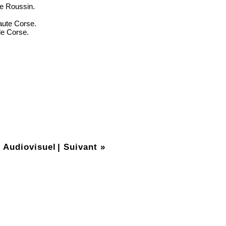
ne Roussin.
.
Haute Corse.
de Corse.
 Audiovisuel
|
Suivant »