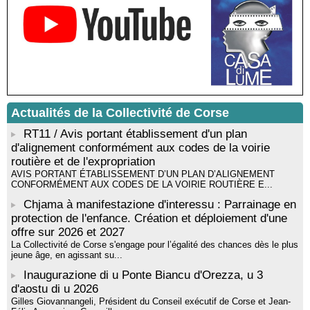
livre « La ballade du pendu du Niolu» - Mediateca territuriale di
Santa Lucia di Tallà
Mise en musique d’un livre jeunesse par Annik Meschinet,
musicienne pédagogue : Ateliers d’expression sonore, vocale,
rythmique et corporelle - Mediateca territuriale di Santa Lucia di
Tallà
! Événement reporté ! Cycle de conférences peinture animé
par Alexandre Dominati - Mediateca territuriale di Santa Lucia di
Actualités de la Collectivité de Corse
Tallà
RT11 / Avis portant établissement d'un plan
d'alignement conformément aux codes de la voirie
routière et de l'expropriation
AVIS PORTANT ÉTABLISSEMENT D’UN PLAN D’ALIGNEMENT
CONFORMÉMENT AUX CODES DE LA VOIRIE ROUTIÈRE E...
Chjama à manifestazione d'interessu : Parrainage en
protection de l'enfance. Création et déploiement d'une
offre sur 2026 et 2027
La Collectivité de Corse s'engage pour l’égalité des chances dès le plus
jeune âge, en agissant su...
Inaugurazione di u Ponte Biancu d'Orezza, u 3
d'aostu di u 2026
Gilles Giovannangeli, Président du Conseil exécutif de Corse et Jean-