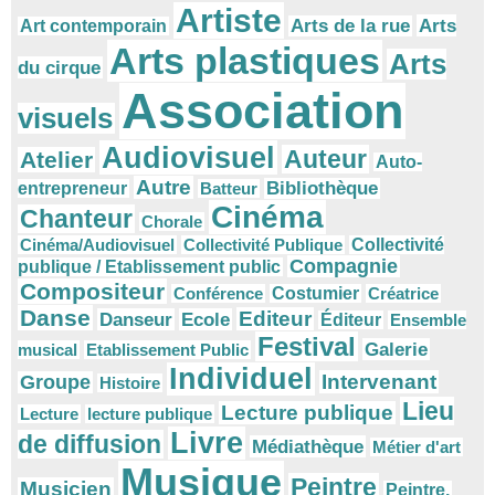
Artiste
Arts
Arts de la rue
Art contemporain
Arts plastiques
Arts
du cirque
Association
visuels
Audiovisuel
Auteur
Atelier
Auto-
Autre
Bibliothèque
entrepreneur
Batteur
Cinéma
Chanteur
Chorale
Cinéma/Audiovisuel
Collectivité Publique
Collectivité
Compagnie
publique / Etablissement public
Compositeur
Conférence
Costumier
Créatrice
Danse
Editeur
Danseur
Ecole
Éditeur
Ensemble
Festival
Galerie
musical
Etablissement Public
Individuel
Intervenant
Groupe
Histoire
Lieu
Lecture publique
Lecture
lecture publique
Livre
de diffusion
Médiathèque
Métier d'art
Musique
Peintre
Musicien
Peintre.