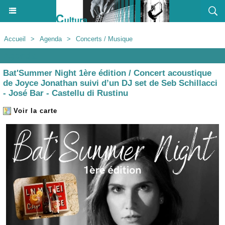
Accueil
>
Agenda
>
Concerts / Musique
Agenda
Bat'Summer Night 1ère édition / Concert acoustique
de Joyce Jonathan suivi d’un DJ set de Seb Schillacci
- José Bar - Castellu di Rustinu
Voir la carte