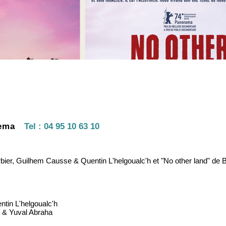
nema
Tel :
04 95 10 63 10
Barbier, Guilhem Causse & Quentin L'helgoualc'h et "No other land" de 
ntin L'helgoualc'h
l & Yuval Abraha