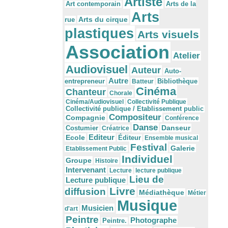
Artiste
Arts de la
Art contemporain
Arts
Arts du cirque
rue
plastiques
Arts visuels
Association
Atelier
Audiovisuel
Auteur
Auto-
Autre
Bibliothèque
entrepreneur
Batteur
Cinéma
Chanteur
Chorale
Cinéma/Audiovisuel
Collectivité Publique
Collectivité publique / Etablissement public
Compositeur
Compagnie
Conférence
Danse
Danseur
Costumier
Créatrice
Editeur
Ecole
Éditeur
Ensemble musical
Festival
Galerie
Etablissement Public
Individuel
Groupe
Histoire
Intervenant
Lecture
lecture publique
Lieu de
Lecture publique
Livre
diffusion
Médiathèque
Métier
Musique
Musicien
d'art
Peintre
Photographe
Peintre.