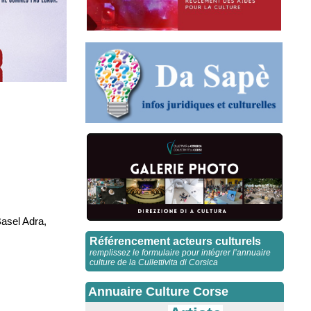
Basel Adra,
Référencement acteurs culturels
remplissez le formulaire pour intégrer l’annuaire
culture de la Cullettivita di Corsica
Annuaire Culture Corse