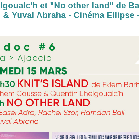
goualc'h et "No other land" de Ba
 & Yuval Abraha - Cinéma Ellipse 