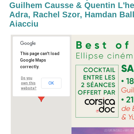
Guilhem Causse & Quentin L'hel
Adra, Rachel Szor, Hamdan Ball
Aiacciu
This page can't load
Google Maps
correctly.
Do you
OK
own this
website?