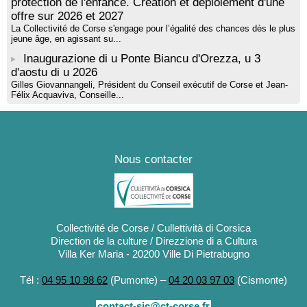
protection de l'enfance. Création et déploiement d'une
offre sur 2026 et 2027
La Collectivité de Corse s'engage pour l’égalité des chances dès le plus
jeune âge, en agissant su...
Inaugurazione di u Ponte Biancu d'Orezza, u 3
d'aostu di u 2026
Gilles Giovannangeli, Président du Conseil exécutif de Corse et Jean-
Félix Acquaviva, Conseille...
Nous contacter
Collectivité de Corse / Cullettività di Corsica
Direction de la culture / Direzzione di a Cultura
Villa Ker Maria - 20200 Ville Di Pietrabugno
Tél :
04 95 10 98 62
(Pumonte) –
04 20 03 97 03
(Cismonte)
contact-sic@ct-corse.fr