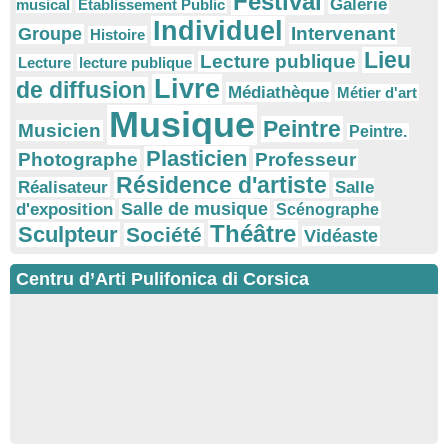
Festival
Galerie
musical
Etablissement Public
Individuel
Intervenant
Groupe
Histoire
Lieu
Lecture publique
Lecture
lecture publique
Livre
de diffusion
Médiathèque
Métier d'art
Musique
Peintre
Musicien
Peintre.
Plasticien
Photographe
Professeur
Résidence d'artiste
Réalisateur
Salle
Salle de musique
d'exposition
Scénographe
Théâtre
Sculpteur
Société
Vidéaste
Centru d’Arti Pulifonica di Corsica