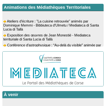
Animations des Médiathèques Territoriales
Ateliers d’écriture : "La cuisine retrouvée" animés par
Dominique Memmi - Bibbiuteca d’Ulmetu / Mediateca di Santa
Lucia di Tallà
Exposition des œuvres de Jean Monestié - Mediateca
territuriale di Santa Lucia di Tallà
Conférence d’astrophysique : “Au-delà du visible” animée par
l’astrophysicien Paul Guerrini - Médiathèque - Pitretu è
Bicchisgià
Exposition des œuvres de Dominique Malberti Morin :
"Racines, peintures acryliques et aquarelles" - Mediateca
territuriale di Santa Lucia di Tallà
Animation : "Petits lecteurs" - Médiathèque - Pitretu è
Bicchisgià
Veillée de contes à la forêt enchantée "U Mondu ditu
mignuleddu" par la Caravane de Conteurs - Currà
Colloque : "Taravu : terre de patrimoines", Regards sur le
À venir
patrimoine religieux, roman, thermal et littéraire - Spaziu Jean-
Marc Fiamma - A Sarra di Farru
Spectacle musical : "Viaghju in Corsica cù Regina & Bruno",
Stonde Zitelline : spectacles pour enfants - Marignana / Arburi