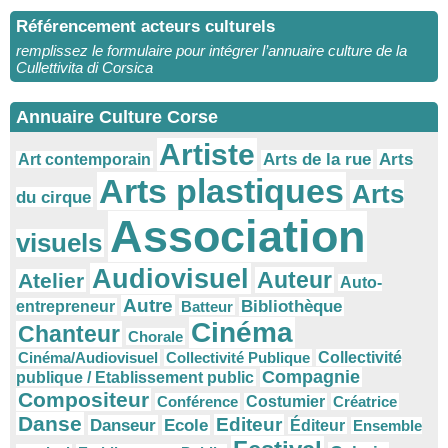
Référencement acteurs culturels
remplissez le formulaire pour intégrer l’annuaire culture de la
Cullettivita di Corsica
Annuaire Culture Corse
Artiste
Arts
Arts de la rue
Art contemporain
Arts plastiques
Arts
du cirque
Association
visuels
Audiovisuel
Auteur
Atelier
Auto-
Autre
Bibliothèque
entrepreneur
Batteur
Cinéma
Chanteur
Chorale
Cinéma/Audiovisuel
Collectivité Publique
Collectivité
Compagnie
publique / Etablissement public
Compositeur
Conférence
Costumier
Créatrice
Danse
Editeur
Danseur
Ecole
Éditeur
Ensemble