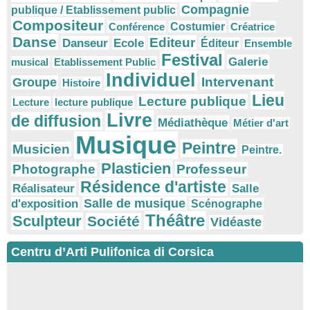
Compagnie
publique / Etablissement public
Compositeur
Conférence
Costumier
Créatrice
Danse
Editeur
Danseur
Ecole
Éditeur
Ensemble
Festival
Galerie
musical
Etablissement Public
Individuel
Intervenant
Groupe
Histoire
Lieu
Lecture publique
Lecture
lecture publique
Livre
de diffusion
Médiathèque
Métier d'art
Musique
Peintre
Musicien
Peintre.
Plasticien
Photographe
Professeur
Résidence d'artiste
Réalisateur
Salle
Salle de musique
d'exposition
Scénographe
Théâtre
Sculpteur
Société
Vidéaste
Centru d’Arti Pulifonica di Corsica