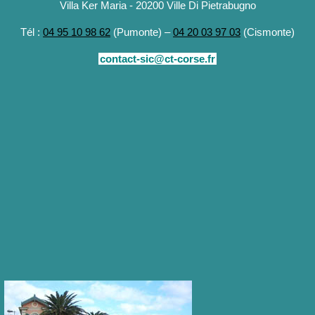
Villa Ker Maria - 20200 Ville Di Pietrabugno
Tél :
04 95 10 98 62
(Pumonte) –
04 20 03 97 03
(Cismonte)
contact-sic@ct-corse.fr