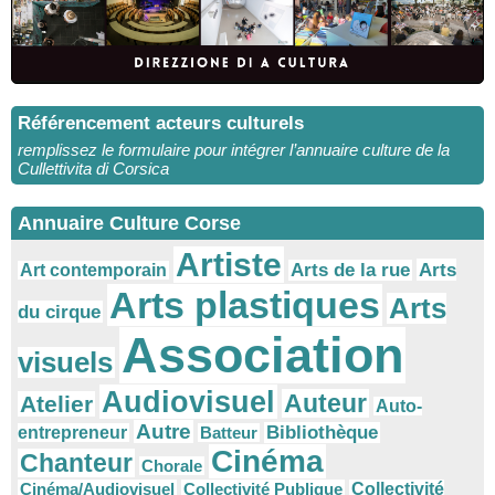
Référencement acteurs culturels
remplissez le formulaire pour intégrer l’annuaire culture de la
Cullettivita di Corsica
Annuaire Culture Corse
Artiste
Arts
Arts de la rue
Art contemporain
Arts plastiques
Arts
du cirque
Association
visuels
Audiovisuel
Auteur
Atelier
Auto-
Autre
Bibliothèque
entrepreneur
Batteur
Cinéma
Chanteur
Chorale
Cinéma/Audiovisuel
Collectivité Publique
Collectivité