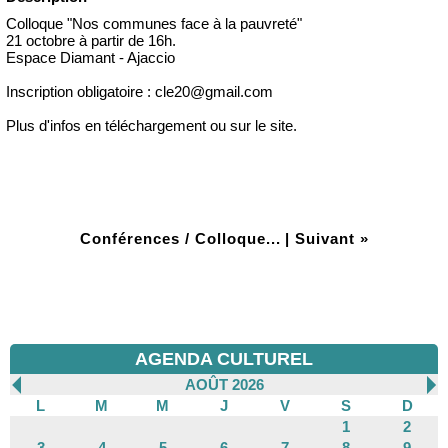
Colloque "Nos communes face à la pauvreté"
21 octobre à partir de 16h.
Espace Diamant - Ajaccio
Inscription obligatoire : cle20@gmail.com
Plus d'infos en téléchargement ou sur le site.
Conférences / Colloque...
|
Suivant »
AGENDA CULTUREL
AOÛT 2026
L
M
M
J
V
S
D
1
2
3
4
5
6
7
8
9